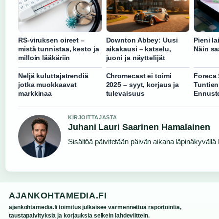
RS-viruksen oireet –
Downton Abbey: Uusi
Pieni lai
mistä tunnistaa, kesto ja
aikakausi – katselu,
Näin sa
milloin lääkäriin
juoni ja näyttelijät
Neljä kuluttajatrendiä
Chromecast ei toimi
Foreca 
jotka muokkaavat
2025 – syyt, korjaus ja
Tuntien
markkinaa
tulevaisuus
Ennust
KIRJOITTAJASTA
Juhani Lauri Saarinen Hamalainen
Sisältöä päivitetään päivän aikana läpinäkyvällä l
AJANKOHTAMEDIA.FI
ajankohtamedia.fi toimitus julkaisee varmennettua raportointia,
taustapaivityksia ja korjauksia selkein lahdeviittein.