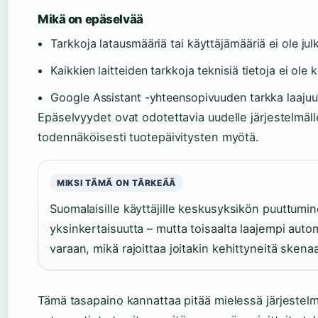
Mikä on epäselvää
Tarkkoja latausmääriä tai käyttäjämääriä ei ole jul
Kaikkien laitteiden tarkkoja teknisiä tietoja ei ole k
Google Assistant -yhteensopivuuden tarkka laajuus
Epäselvyydet ovat odotettavia uudelle järjestelmäll
todennäköisesti tuotepäivitysten myötä.
MIKSI TÄMÄ ON TÄRKEÄÄ
Suomalaisille käyttäjille keskusyksikön puuttumin
yksinkertaisuutta – mutta toisaalta laajempi auto
varaan, mikä rajoittaa joitakin kehittyneitä skenaa
Tämä tasapaino kannattaa pitää mielessä järjestel