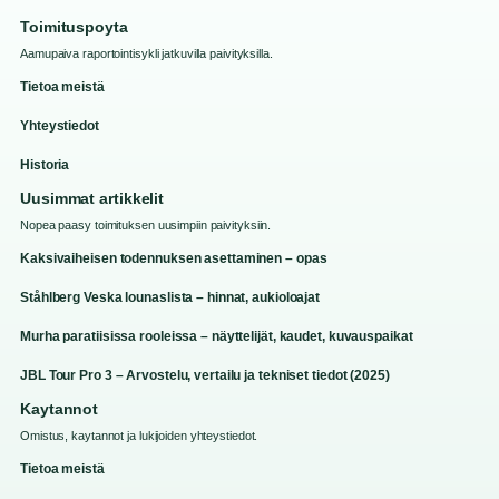
Toimituspoyta
Aamupaiva raportointisykli jatkuvilla paivityksilla.
Tietoa meistä
Yhteystiedot
Historia
Uusimmat artikkelit
Nopea paasy toimituksen uusimpiin paivityksiin.
Kaksivaiheisen todennuksen asettaminen – opas
Ståhlberg Veska lounaslista – hinnat, aukioloajat
Murha paratiisissa rooleissa – näyttelijät, kaudet, kuvauspaikat
JBL Tour Pro 3 – Arvostelu, vertailu ja tekniset tiedot (2025)
Kaytannot
Omistus, kaytannot ja lukijoiden yhteystiedot.
Tietoa meistä