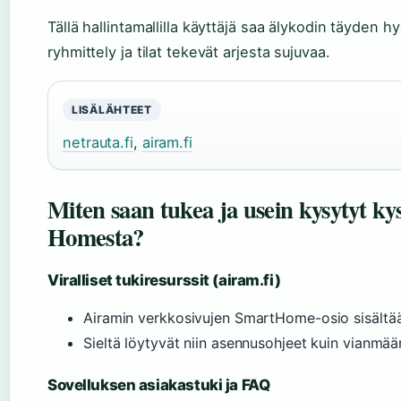
Tällä hallintamallilla käyttäjä saa älykodin täyden 
ryhmittely ja tilat tekevät arjesta sujuvaa.
LISÄLÄHTEET
netrauta.fi
,
airam.fi
Miten saan tukea ja usein kysytyt 
Homesta?
Viralliset tukiresurssit (airam.fi)
Airamin verkkosivujen SmartHome-osio sisältää
Sieltä löytyvät niin asennusohjeet kuin vianmää
Sovelluksen asiakastuki ja FAQ