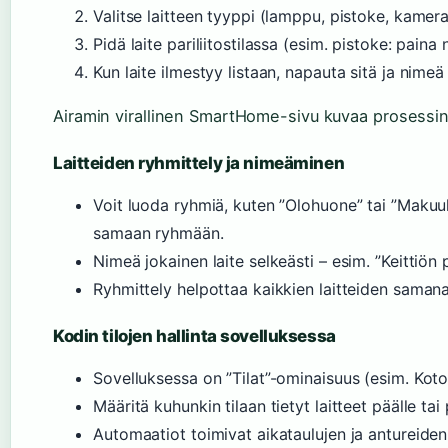
Valitse laitteen tyyppi (lamppu, pistoke, kamera
Pidä laite pariliitostilassa (esim. pistoke: paina
Kun laite ilmestyy listaan, napauta sitä ja nimeä
Airamin virallinen SmartHome-sivu kuvaa prosessin 
Laitteiden ryhmittely ja nimeäminen
Voit luoda ryhmiä, kuten ”Olohuone” tai ”Makuuhuo
samaan ryhmään.
Nimeä jokainen laite selkeästi – esim. ”Keittiön
Ryhmittely helpottaa kaikkien laitteiden samana
Kodin tilojen hallinta sovelluksessa
Sovelluksessa on ”Tilat”-ominaisuus (esim. Koto
Määritä kuhunkin tilaan tietyt laitteet päälle tai 
Automaatiot toimivat aikataulujen ja antureiden 