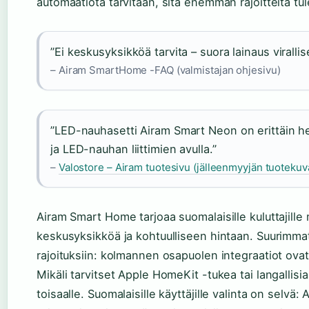
automaatiota tarvitaan, sitä enemmän rajoitteita tu
”Ei keskusyksikköä tarvita – suora lainaus virallise
– Airam SmartHome -FAQ (valmistajan ohjesivu)
”LED-nauhasetti Airam Smart Neon on erittäin h
ja LED-nauhan liittimien avulla.”
–
Valostore – Airam tuotesivu (jälleenmyyjän tuotekuv
Airam Smart Home tarjoaa suomalaisille kuluttajille
keskusyksikköä ja kohtuulliseen hintaan. Suurimmat
rajoituksiin: kolmannen osapuolen integraatiot ova
Mikäli tarvitset Apple HomeKit -tukea tai langallisi
toisaalle. Suomalaisille käyttäjille valinta on selvä