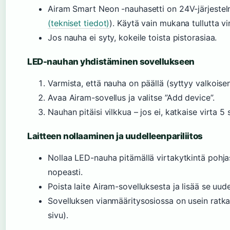
Airam Smart Neon -nauhasetti on 24V-järjestel
(tekniset tiedot)
). Käytä vain mukana tullutta vi
Jos nauha ei syty, kokeile toista pistorasiaa.
LED-nauhan yhdistäminen sovellukseen
Varmista, että nauha on päällä (syttyy valkoisen
Avaa Airam-sovellus ja valitse ”Add device”.
Nauhan pitäisi vilkkua – jos ei, katkaise virta 5
Laitteen nollaaminen ja uudelleenpariliitos
Nollaa LED-nauha pitämällä virtakytkintä pohja
nopeasti.
Poista laite Airam-sovelluksesta ja lisää se uude
Sovelluksen vianmääritysosiossa on usein ratk
sivu).