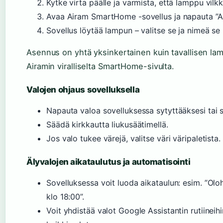
Kytke virta päälle ja varmista, että lamppu vilkkuu
Avaa Airam SmartHome -sovellus ja napauta ”A
Sovellus löytää lampun – valitse se ja nimeä se (
Asennus on yhtä yksinkertainen kuin tavallisen lamp
Airamin viralliselta SmartHome-sivulta.
Valojen ohjaus sovelluksella
Napauta valoa sovelluksessa sytyttääksesi tai
Säädä kirkkautta liukusäätimellä.
Jos valo tukee värejä, valitse väri väripaletista.
Älyvalojen aikataulutus ja automatisointi
Sovelluksessa voit luoda aikataulun: esim. ”Olo
klo 18:00”.
Voit yhdistää valot Google Assistantin rutiineih