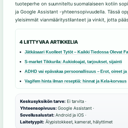
tuoteperhe on suunniteltu suomalaiseen kotiin sopi
ja Google Assistant -yhteensopivuudella. Tässä 
yleisimmät vianmääritystilanteet ja vinkit, jotta pä
4 LIITTYVAA ARTIKKELIA
Jätkäsaari Kuolleet Tytöt – Kaikki Tiedossa Olevat Fa
S-market Tikkurila: Aukioloajat, tarjoukset, sijainti
ADHD vai epävakaa persoonallisuus – Erot, oireet ja
Vagifem hinta ilman reseptiä: hinnat ja Kela-korvaus
Keskusyksikön tarve:
Ei tarvita ·
Yhteensopivuus:
Google Assistant ·
Sovellusalustat:
Android ja iOS ·
Laitetyypit:
Älypistokkeet, kamerat, hälyttimet