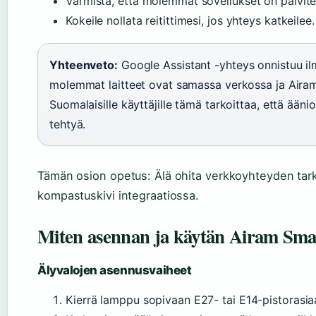
Varmista, että molemmat sovellukset on päivit
Kokeile nollata reitittimesi, jos yhteys katkeilee.
Yhteenveto:
Google Assistant -yhteys onnistuu i
molemmat laitteet ovat samassa verkossa ja Airam-
Suomalaisille käyttäjille tämä tarkoittaa, että ääni
tehtyä.
Tämän osion opetus: Älä ohita verkkoyhteyden tarki
kompastuskivi integraatiossa.
Miten asennan ja käytän Airam Sma
Älyvalojen asennusvaiheet
Kierrä lamppu sopivaan E27- tai E14-pistorasia