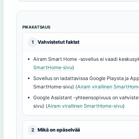
PIKAKATSAUS
Vahvistetut faktat
1
Airam Smart Home -sovellus ei vaadi keskusyk
SmartHome-sivu
)
Sovellus on ladattavissa Google Playsta ja App
SmartHome-sivu) (
Airam virallinen SmartHom
Google Assistant -yhteensopivuus on vahviste
sivu) (
Airam virallinen SmartHome-sivu
)
Mikä on epäselvää
2