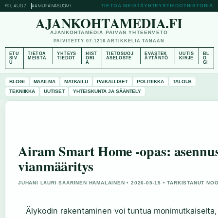
FRI, AUG 7
AAMUPAIVA
SUOMI
TIETOA MEISTÄ
YHTEYSTIEDOT
HISTORIA
AJANKOHTAMEDIA.FI
AJANKOHTAMEDIA PAIVAN YHTEENVETO
PAIVITETTY 07:12
16 ARTIKKELIA TANAAN
ETU
TIETOA
YHTEYS
HIST
TIETOSUOJ
EVÄSTEK
UUTIS
BL
SIV
MEISTÄ
TIEDOT
ORI
ASELOSTE
ÄYTÄNTÖ
KIRJE
O
U
A
GI
BLOGI
MAAILMA
MATKAILU
PAIKALLISET
POLITIIKKA
TALOUS
TEKNIIKKA
UUTISET
YHTEISKUNTA JA SÄÄNTELY
Airam Smart Home -opas: asennus
vianmääritys
JUHANI LAURI SAARINEN HAMALAINEN • 2026-05-15 • TARKISTANUT NO
Älykodin rakentaminen voi tuntua monimutkaiselta