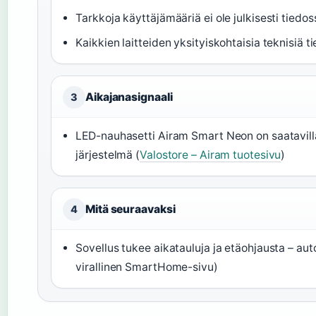
Tarkkoja käyttäjämääriä ei ole julkisesti tiedos
Kaikkien laitteiden yksityiskohtaisia teknisiä tie
Aikajanasignaali
3
LED-nauhasetti Airam Smart Neon on saatavil
järjestelmä (
Valostore – Airam tuotesivu
)
Mitä seuraavaksi
4
Sovellus tukee aikatauluja ja etäohjausta – au
virallinen SmartHome-sivu)