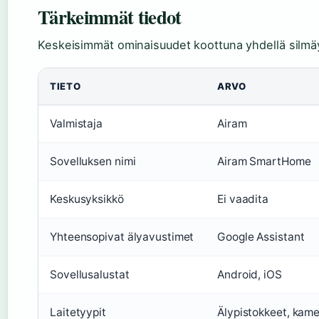
Tärkeimmät tiedot
Keskeisimmät ominaisuudet koottuna yhdellä silmäy
TIETO
ARVO
Valmistaja
Airam
Sovelluksen nimi
Airam SmartHome
Keskusyksikkö
Ei vaadita
Yhteensopivat älyavustimet
Google Assistant
Sovellusalustat
Android, iOS
Laitetyypit
Älypistokkeet, kame