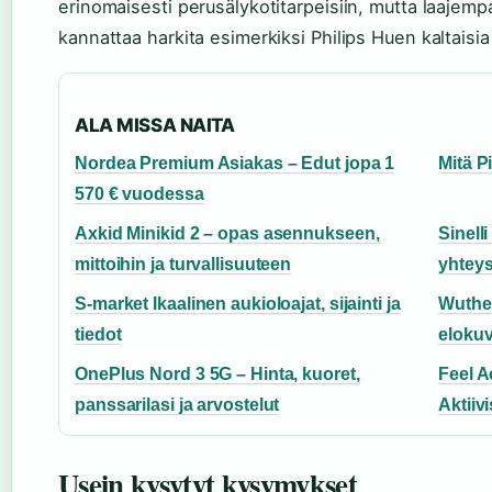
erinomaisesti perusälykotitarpeisiin, mutta laaje
kannattaa harkita esimerkiksi Philips Huen kaltaisia 
ALA MISSA NAITA
Nordea Premium Asiakas – Edut jopa 1
Mitä P
570 € vuodessa
Axkid Minikid 2 – opas asennukseen,
Sinelli
mittoihin ja turvallisuuteen
yhtey
S-market Ikaalinen aukioloajat, sijainti ja
Wuther
tiedot
elokuva
OnePlus Nord 3 5G – Hinta, kuoret,
Feel A
panssarilasi ja arvostelut
Aktiivi
Usein kysytyt kysymykset