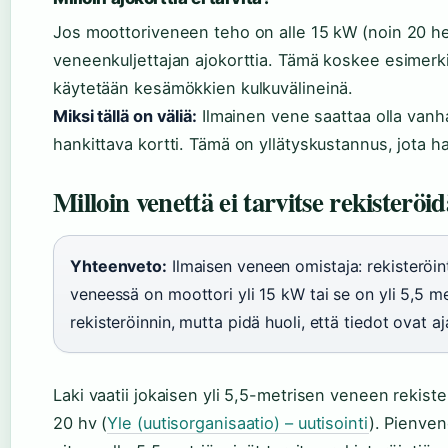
Jos moottoriveneen teho on alle 15 kW (noin 20 hev
veneenkuljettajan ajokorttia. Tämä koskee esimerki
käytetään kesämökkien kulkuvälineinä.
Miksi tällä on väliä:
Ilmainen vene saattaa olla vanha 
hankittava kortti. Tämä on yllätyskustannus, jota h
Milloin venettä ei tarvitse rekisteröi
Yhteenveto:
Ilmaisen veneen omistaja: rekisteröin
veneessä on moottori yli 15 kW tai se on yli 5,5 met
rekisteröinnin, mutta pidä huoli, että tiedot ovat aj
Laki vaatii jokaisen yli 5,5-metrisen veneen rekist
20 hv (
Yle (uutisorganisaatio) – uutisointi
). Pienven