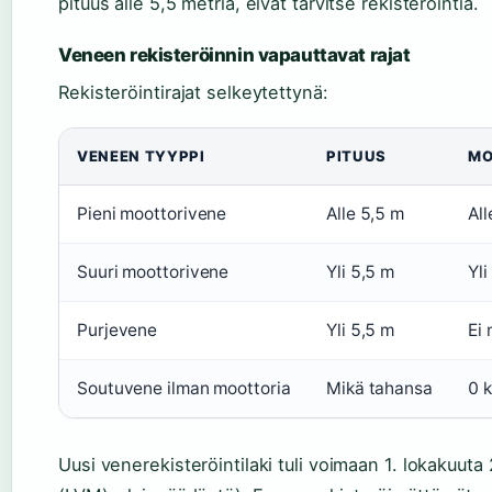
pituus alle 5,5 metriä, eivät tarvitse rekisteröintiä.
Veneen rekisteröinnin vapauttavat rajat
Rekisteröintirajat selkeytettynä:
VENEEN TYYPPI
PITUUS
MO
Pieni moottorivene
Alle 5,5 m
Al
Suuri moottorivene
Yli 5,5 m
Yl
Purjevene
Yli 5,5 m
Ei 
Soutuvene ilman moottoria
Mikä tahansa
0 
Uusi venerekisteröintilaki tuli voimaan 1. lokakuuta