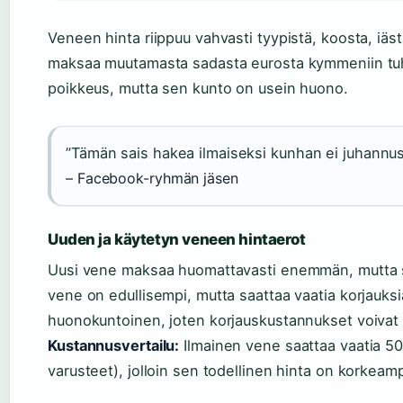
Veneen hinta riippuu vahvasti tyypistä, koosta, iäs
maksaa muutamasta sadasta eurosta kymmeniin tuha
poikkeus, mutta sen kunto on usein huono.
”Tämän sais hakea ilmaiseksi kunhan ei juhannu
– Facebook-ryhmän jäsen
Uuden ja käytetyn veneen hintaerot
Uusi vene maksaa huomattavasti enemmän, mutta sii
vene on edullisempi, mutta saattaa vaatia korjauks
huonokuntoinen, joten korjauskustannukset voivat 
Kustannusvertailu:
Ilmainen vene saattaa vaatia 50
varusteet), jolloin sen todellinen hinta on korkeam