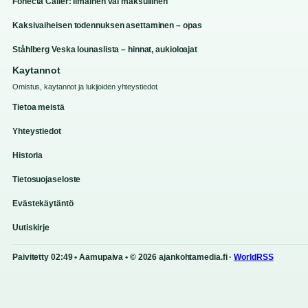
Fonecta Caller: Ilmainen vai maksullinen
Kaksivaiheisen todennuksen asettaminen – opas
Ståhlberg Veska lounaslista – hinnat, aukioloajat
Kaytannot
Omistus, kaytannot ja lukijoiden yhteystiedot.
Tietoa meistä
Yhteystiedot
Historia
Tietosuojaseloste
Evästekäytäntö
Uutiskirje
Paivitetty 02:49 • Aamupaiva • © 2026 ajankohtamedia.fi ·
WorldRSS