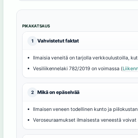
PIKAKATSAUS
Vahvistetut faktat
1
Ilmaisia veneitä on tarjolla verkkoulustoilla, k
Vesiliikennelaki 782/2019 on voimassa (
Liikenn
Mikä on epäselvää
2
Ilmaisen veneen todellinen kunto ja piilokustan
Veroseuraamukset ilmaisesta veneestä voivat 