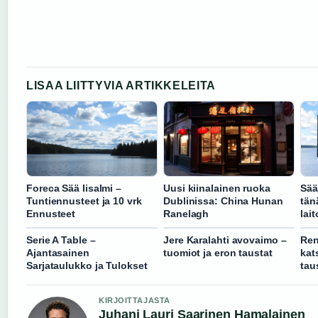
LISAA LIITTYVIA ARTIKKELEITA
Foreca Sää Iisalmi –
Uusi kiinalainen ruoka
Sää
Tuntiennusteet ja 10 vrk
Dublinissa: China Hunan
tän
Ennusteet
Ranelagh
lai
Serie A Table –
Jere Karalahti avovaimo –
Ren
Ajantasainen
tuomiot ja eron taustat
kats
Sarjataulukko ja Tulokset
tau
KIRJOITTAJASTA
Juhani Lauri Saarinen Hamalainen