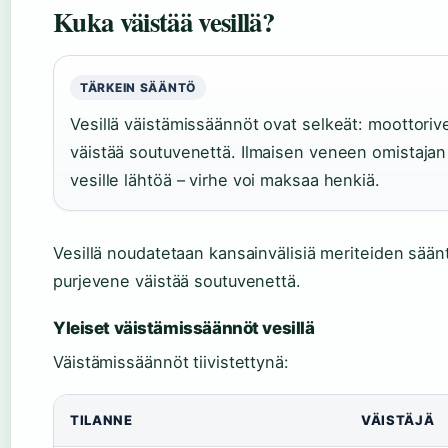
Kuka väistää vesillä?
TÄRKEIN SÄÄNTÖ
Vesillä väistämissäännöt ovat selkeät: moottoriv
väistää soutuvenettä. Ilmaisen veneen omistaja
vesille lähtöä – virhe voi maksaa henkiä.
Vesillä noudatetaan kansainvälisiä meriteiden säänt
purjevene väistää soutuvenettä.
Yleiset väistämissäännöt vesillä
Väistämissäännöt tiivistettynä:
TILANNE
VÄISTÄJÄ