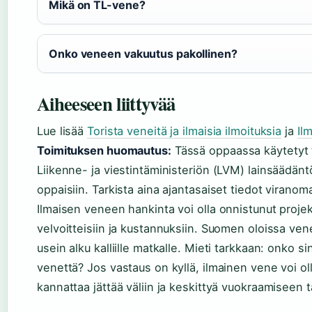
Mikä on TL-vene?
Onko veneen vakuutus pakollinen?
Aiheeseen liittyvää
Lue lisää
Torista veneitä ja ilmaisia ilmoituksia
ja
Il
Toimituksen huomautus:
Tässä oppaassa käytetyt ti
Liikenne- ja viestintäministeriön (LVM) lainsäädänt
oppaisiin. Tarkista aina ajantasaiset tiedot virano
Ilmaisen veneen hankinta voi olla onnistunut projekt
velvoitteisiin ja kustannuksiin. Suomen oloissa vene
usein alku kalliille matkalle. Mieti tarkkaan: onko s
venettä? Jos vastaus on kyllä, ilmainen vene voi oll
kannattaa jättää väliin ja keskittyä vuokraamiseen