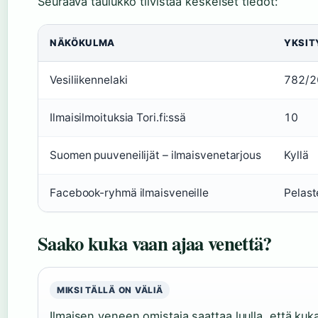
Seuraava taulukko tiivistää keskeiset tiedot:
NÄKÖKULMA
YKSIT
Vesiliikennelaki
782/2
Ilmaisilmoituksia Tori.fi:ssä
10
Suomen puuveneilijät – ilmaisvenetarjous
Kyllä
Facebook-ryhmä ilmaisveneille
Pelast
Saako kuka vaan ajaa venettä?
MIKSI TÄLLÄ ON VÄLIÄ
Ilmaisen veneen omistaja saattaa luulla, että kuka