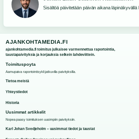
Sisältöä päivitetään päivän aikana läpinäkyvällä l
AJANKOHTAMEDIA.FI
ajankohtamedia.fi toimitus julkaisee varmennettua raportointia,
taustapaivityksia ja korjauksia selkein lahdeviittein.
Toimituspoyta
Aamupaiva raportointisykli jatkuvilla paivityksilla.
Tietoa meistä
Yhteystiedot
Historia
Uusimmat artikkelit
Nopea paasy toimituksen uusimpiin paivityksiin.
Karl Johan Svedjeholm – uusimmat tiedot ja taustat