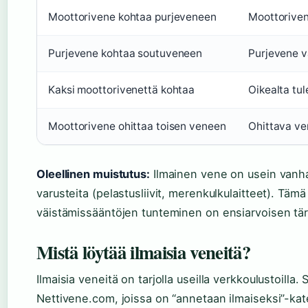
Moottorivene kohtaa purjeveneen
Moottoriven
Purjevene kohtaa soutuveneen
Purjevene v
Kaksi moottorivenettä kohtaa
Oikealta tul
Moottorivene ohittaa toisen veneen
Ohittava ve
Oleellinen muistutus:
Ilmainen vene on usein vanha 
varusteita (pelastusliivit, merenkulkulaitteet). Tämä
väistämissääntöjen tunteminen on ensiarvoisen tä
Mistä löytää ilmaisia veneitä?
Ilmaisia veneitä on tarjolla useilla verkkoulustoilla. 
Nettivene.com, joissa on “annetaan ilmaiseksi”-ka