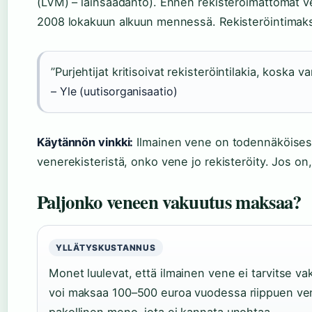
(LVM) – lainsäädäntö). Ennen rekisteröimättömät ve
2008 lokakuun alkuun mennessä. Rekisteröintimaks
”Purjehtijat kritisoivat rekisteröintilakia, koska v
– Yle (uutisorganisaatio)
Käytännön vinkki:
Ilmainen vene on todennäköisesti
venerekisteristä, onko vene jo rekisteröity. Jos on,
Paljonko veneen vakuutus maksaa?
YLLÄTYSKUSTANNUS
Monet luulevat, että ilmainen vene ei tarvitse v
voi maksaa 100–500 euroa vuodessa riippuen ve