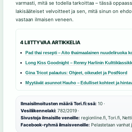
varmasti, mitä se todella tarkoittaa – tässä oppaas
lakisääteiset velvoitteet ja sen, mitä sinun on ehd
vastaan ilmaisen veneen.
4 LIITTYVAA ARTIKKELIA
Pad thai resepti – Aito thaimaalainen nuudeliruoka k
Long Kiss Goodnight – Renny Harlinin Kulttiklassik
Gina Tricot palautus: Ohjeet, oikeudet ja PostNord
Myytävät asunnot Hauho – Edulliset kohteet ja hintav
Ilmaisilmoitusten määrä Tori.fi:ssä:
10 ·
Vesiliikennelaki:
782/2019 ·
Sivustoja ilmaisille veneille:
regionline.fi, Tori.fi, Net
Facebook-ryhmä ilmaisveneille:
Pelastetaan vanhat j