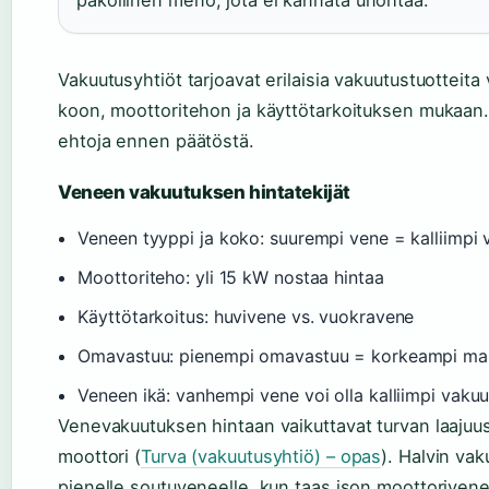
pakollinen meno, jota ei kannata unohtaa.
Vakuutusyhtiöt tarjoavat erilaisia vakuutustuotteita
koon, moottoritehon ja käyttötarkoituksen mukaan. V
ehtoja ennen päätöstä.
Veneen vakuutuksen hintatekijät
Veneen tyyppi ja koko: suurempi vene = kalliimpi
Moottoriteho: yli 15 kW nostaa hintaa
Käyttötarkoitus: huvivene vs. vuokravene
Omavastuu: pienempi omavastuu = korkeampi ma
Veneen ikä: vanhempi vene voi olla kalliimpi vakuu
Venevakuutuksen hintaan vaikuttavat turvan laajuus
moottori (
Turva (vakuutusyhtiö) – opas
). Halvin va
pienelle soutuveneelle, kun taas ison moottoriven