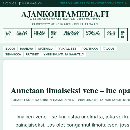
SAT, AUG 8
AAMUPAIVA
SUOMI
TIETOA MEISTÄ
YHTEYSTIEDOT
HISTORIA
AJANKOHTAMEDIA.FI
AJANKOHTAMEDIA PAIVAN YHTEENVETO
PAIVITETTY 02:49
16 ARTIKKELIA TANAAN
ETU
TIETOA
YHTEYS
HIST
TIETOSUOJ
EVÄSTEK
UUTIS
BL
SIV
MEISTÄ
TIEDOT
ORI
ASELOSTE
ÄYTÄNTÖ
KIRJE
O
U
A
GI
BLOGI
MAAILMA
MATKAILU
PAIKALLISET
POLITIIKKA
TALOUS
TEKNIIKKA
UUTISET
YHTEISKUNTA JA SÄÄNTELY
Annetaan ilmaiseksi vene – lue op
JUHANI LAURI SAARINEN HAMALAINEN • 2026-05-13 • TARKISTANUT NO
Ilmainen vene – se kuulostaa unelmalta, joka voi kui
painajaiseksi. Jos olet bongannut ilmoituksen, joss