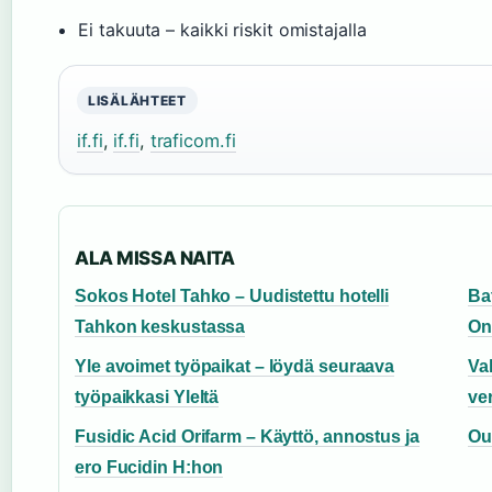
Ei takuuta – kaikki riskit omistajalla
LISÄLÄHTEET
if.fi
,
if.fi
,
traficom.fi
ALA MISSA NAITA
Sokos Hotel Tahko – Uudistettu hotelli
Bat
Tahkon keskustassa
On
Yle avoimet työpaikat – löydä seuraava
Va
työpaikkasi Yleltä
ver
Fusidic Acid Orifarm – Käyttö, annostus ja
Ou
ero Fucidin H:hon