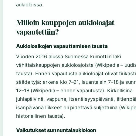
aukioloissa.
Milloin kauppojen aukioloajat
vapautettiin?
Aukioloaikojen vapauttamisen tausta
Vuoden 2016 alussa Suomessa kumottiin laki
vähittäiskauppojen aukioloajoista (Wikipedia – uud
tausta). Ennen vapautusta aukioloajat olivat tiukasti
säädeltyjä: arkena klo 7–21, lauantaisin 7–18 ja sun
12–18 (Wikipedia – ennen vapautusta). Kirkollisina
juhlapäivinä, vappuna, itsenäisyyspäivänä, äitienpä
isänpäivänä liikkeet oli pidettävä suljettuina (Wikip
historiallinen tausta).
Vaikutukset sunnuntaiaukioloon