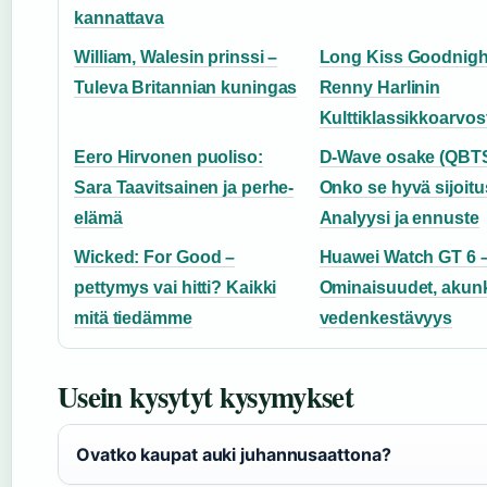
kannattava
William, Walesin prinssi –
Long Kiss Goodnigh
Tuleva Britannian kuningas
Renny Harlinin
Kulttiklassikkoarvos
Eero Hirvonen puoliso:
D-Wave osake (QBTS
Sara Taavitsainen ja perhe-
Onko se hyvä sijoit
elämä
Analyysi ja ennuste
Wicked: For Good –
Huawei Watch GT 6 
pettymys vai hitti? Kaikki
Ominaisuudet, akunk
mitä tiedämme
vedenkestävyys
Usein kysytyt kysymykset
Ovatko kaupat auki juhannusaattona?