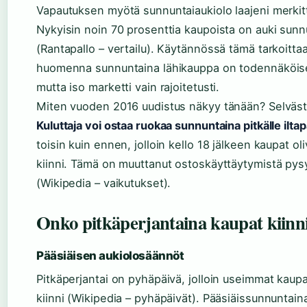
Vapautuksen myötä sunnuntaiaukiolo laajeni merkitt
Nykyisin noin 70 prosenttia kaupoista on auki sunn
(Rantapallo – vertailu). Käytännössä tämä tarkoittaa
huomenna sunnuntaina lähikauppa on todennäköise
mutta iso marketti vain rajoitetusti.
Miten vuoden 2016 uudistus näkyy tänään? Selväst
Kuluttaja voi ostaa ruokaa sunnuntaina pitkälle ilta
toisin kuin ennen, jolloin kello 18 jälkeen kaupat oli
kiinni. Tämä on muuttanut ostoskäyttäytymistä pys
(Wikipedia – vaikutukset).
Onko pitkäperjantaina kaupat kiinn
Pääsiäisen aukiolosäännöt
Pitkäperjantai on pyhäpäivä, jolloin useimmat kaupa
kiinni (Wikipedia – pyhäpäivät). Pääsiäissunnuntain