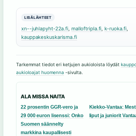
LISÄLÄHTEET
xn--juhlapyht-22a.fi
,
malloftripla.fi
,
k-ruoka.fi
,
kauppakeskuskarisma.fi
Tarkemmat tiedot eri ketjujen aukioloista löydät
kauppo
aukioloajat huomenna
-sivulta.
ALA MISSA NAITA
22 prosentin GGR-vero ja
Kiekko-Vantaa: Mesti
29 000 euron lisenssi: Onko
liput ja juniorit Vanta
Suomen säännelty
markkina kaupallisesti