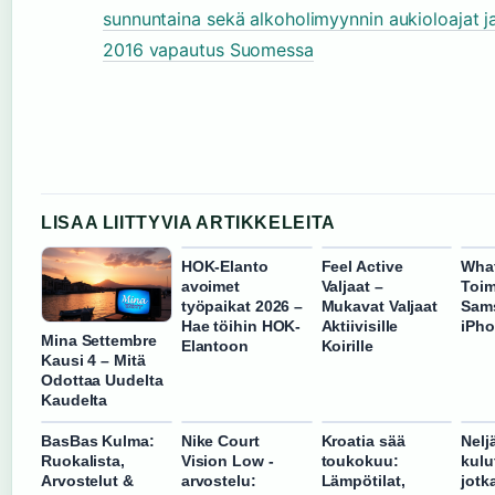
sunnuntaina sekä alkoholimyynnin aukioloajat 
2016 vapautus Suomessa
LISAA LIITTYVIA ARTIKKELEITA
HOK-Elanto
Feel Active
Wha
avoimet
Valjaat –
Toim
työpaikat 2026 –
Mukavat Valjaat
Sams
Hae töihin HOK-
Aktiivisille
iPho
Mina Settembre
Elantoon
Koirille
Kausi 4 – Mitä
Odottaa Uudelta
Kaudelta
BasBas Kulma:
Nike Court
Kroatia sää
Nelj
Ruokalista,
Vision Low -
toukokuu:
kulu
Arvostelut &
arvostelu:
Lämpötilat,
jotk