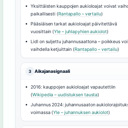
Yksittäisten kauppojen aukioloajat voivat vaih
paikallisesti (
Rantapallo – vertailu
)
Pääsiäisen tarkat aukioloajat päivitettävä
vuosittain (
Yle – juhlapyhien aukiolot
)
Lidl on suljettu juhannusaattona – poikkeus voi
vaihdella ketjuittain (
Rantapallo – vertailu
)
Aikajanasignaali
3
2016: kauppojen aukioloajat vapautettiin
(
Wikipedia – uudistuksen tausta
)
Juhannus 2024: juhannusaaton aukiolorajoituk
voimassa (
Yle – juhannuksen aukiolot
)