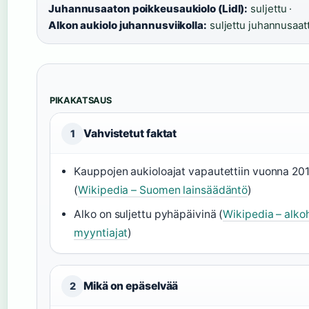
Juhannusaaton poikkeusaukiolo (Lidl):
suljettu ·
Alkon aukiolo juhannusviikolla:
suljettu juhannusaat
PIKAKATSAUS
Vahvistetut faktat
1
Kauppojen aukioloajat vapautettiin vuonna 20
(
Wikipedia – Suomen lainsäädäntö
)
Alko on suljettu pyhäpäivinä (
Wikipedia – alkoh
myyntiajat
)
Mikä on epäselvää
2