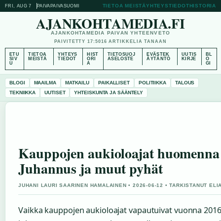
TIETOA MEISTÄ
YHTEYSTIEDOT
HISTORIA
FRI, AUG 7
PAIVAPAIVA
SUOMI
AJANKOHTAMEDIA.FI
AJANKOHTAMEDIA PAIVAN YHTEENVETO
PAIVITETTY 17:50
16 ARTIKKELIA TANAAN
ETU
TIETOA
YHTEYS
HIST
TIETOSUOJ
EVÄSTEK
UUTIS
BL
SIV
MEISTÄ
TIEDOT
ORI
ASELOSTE
ÄYTÄNTÖ
KIRJE
O
U
A
GI
BLOGI
MAAILMA
MATKAILU
PAIKALLISET
POLITIIKKA
TALOUS
TEKNIIKKA
UUTISET
YHTEISKUNTA JA SÄÄNTELY
Kauppojen aukioloajat huomenna
Juhannus ja muut pyhät
JUHANI LAURI SAARINEN HAMALAINEN • 2026-06-12 • TARKISTANUT EL
Vaikka kauppojen aukioloajat vapautuivat vuonna 2016