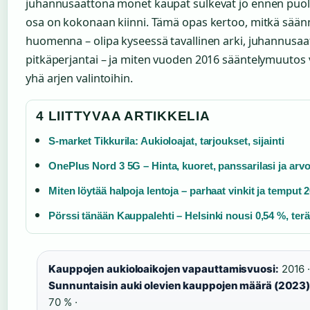
juhannusaattona monet kaupat sulkevat jo ennen puol
osa on kokonaan kiinni. Tämä opas kertoo, mitkä sään
huomenna – olipa kyseessä tavallinen arki, juhannusaat
pitkäperjantai – ja miten vuoden 2016 sääntelymuutos 
yhä arjen valintoihin.
4 LIITTYVAA ARTIKKELIA
S-market Tikkurila: Aukioloajat, tarjoukset, sijainti
OnePlus Nord 3 5G – Hinta, kuoret, panssarilasi ja arvo
Miten löytää halpoja lentoja – parhaat vinkit ja temput 
Pörssi tänään Kauppalehti – Helsinki nousi 0,54 %, terä
Kauppojen aukioloaikojen vapauttamisvuosi:
2016 
Sunnuntaisin auki olevien kauppojen määrä (2023)
70 % ·