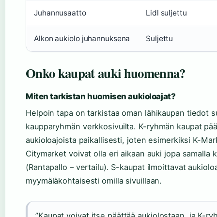
Juhannusaatto
Lidl suljettu
Alkon aukiolo juhannuksena
Suljettu
Onko kaupat auki huomenna?
Miten tarkistan huomisen aukioloajat?
Helpoin tapa on tarkistaa oman lähikaupan tiedot 
kaupparyhmän verkkosivuilta. K-ryhmän kaupat pää
aukioloajoista paikallisesti, joten esimerkiksi K-Mar
Citymarket voivat olla eri aikaan auki jopa samalla k
(Rantapallo – vertailu). S-kaupat ilmoittavat aukiolo
myymäläkohtaisesti omilla sivuillaan.
”Kaupat voivat itse päättää aukiolostaan, ja K-ry