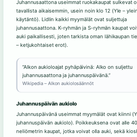
Juhannusaattona useimmat ruokakaupat sulkevat 
tavallista aikaisemmin, usein noin klo 12 (Yle – yle
käytäntö). Lidlin kaikki myymälät ovat suljettuja
juhannusaattona. K-ryhmän ja S-ryhmän kaupat voiv
auki paikallisesti, joten tarkista oman lähikaupan ti
– ketjukohtaiset erot).
”Alkon aukioloajat pyhäpäivinä: Alko on suljettu
juhannusaattona ja juhannuspäivänä.”
Wikipedia – Alkon aukiolosäännöt
Juhannuspäivän aukiolo
Juhannuspäivänä useimmat myymälät ovat kiinni (Y
juhannuspäivän aukiolo). Poikkeuksena ovat alle 4
neliömetrin kaupat, jotka voivat olla auki, sekä kios