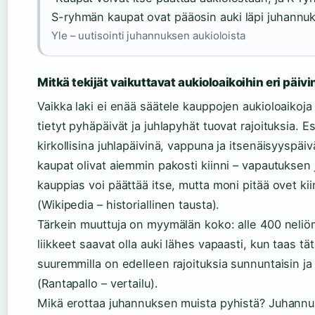
S-ryhmän kaupat ovat pääosin auki läpi juhannuk
Yle – uutisointi juhannuksen aukioloista
Mitkä tekijät vaikuttavat aukioloaikoihin eri päivi
Vaikka laki ei enää säätele kauppojen aukioloaikoja 
tietyt pyhäpäivät ja juhlapyhät tuovat rajoituksia. E
kirkollisina juhlapäivinä, vappuna ja itsenäisyyspäi
kaupat olivat aiemmin pakosti kiinni – vapautuksen 
kauppias voi päättää itse, mutta moni pitää ovet kii
(Wikipedia – historiallinen tausta).
Tärkein muuttuja on myymälän koko: alle 400 neliö
liikkeet saavat olla auki lähes vapaasti, kun taas tä
suuremmilla on edelleen rajoituksia sunnuntaisin ja
(Rantapallo – vertailu).
Mikä erottaa juhannuksen muista pyhistä? Juhann