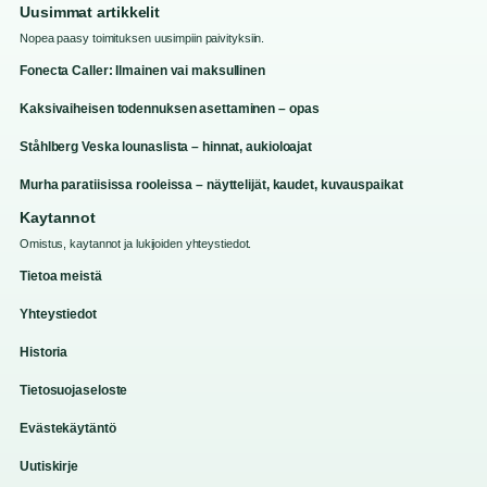
Uusimmat artikkelit
Nopea paasy toimituksen uusimpiin paivityksiin.
Fonecta Caller: Ilmainen vai maksullinen
Kaksivaiheisen todennuksen asettaminen – opas
Ståhlberg Veska lounaslista – hinnat, aukioloajat
Murha paratiisissa rooleissa – näyttelijät, kaudet, kuvauspaikat
Kaytannot
Omistus, kaytannot ja lukijoiden yhteystiedot.
Tietoa meistä
Yhteystiedot
Historia
Tietosuojaseloste
Evästekäytäntö
Uutiskirje