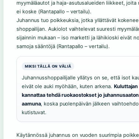
myymäläautot ja haja-asutusalueiden liikkeet, joita 
ei koske (Rantapallo – vertailu).
Juhannus tuo poikkeuksia, jotka yllättävät kokene
shoppailijan. Aukiolot vaihtelevat suuresti myymälä
sijainnin mukaan – iso marketti ja lähikioski eivät n
samoja sääntöjä (Rantapallo – vertailu).
MIKSI TÄLLÄ ON VÄLIÄ
Juhannusshoppailijalle yllätys on se, että isot ka
eivät ole auki myöhään, kuten arkena.
Kuluttajan
kannattaa tehdä ruokaostokset jo juhannusaaton
aamuna
, koska puolenpäivän jälkeen vaihtoehdo
kutistuvat.
Käytännössä juhannus on vuoden suurimpia poikke