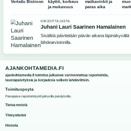
Vertailu Bistroon
käyttö, korkeus
matkavinkit ja
muo
ja mukavuus
paras aika
mark
KIRJOITTAJASTA
Juhani Lauri Saarinen Hamalainen
Sisältöä päivitetään päivän aikana läpinäkyvällä
lähdearvioinnilla.
AJANKOHTAMEDIA.FI
ajankohtamedia.fi toimitus julkaisee varmennettua raportointia,
taustapaivityksia ja korjauksia selkein lahdeviittein.
Toimituspoyta
Paivapaiva raportointisykli jatkuvilla paivityksilla.
Tietoa meistä
Yhteystiedot
Historia