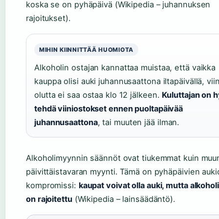
koska se on pyhäpäivä (Wikipedia – juhannuksen
rajoitukset).
MIHIN KIINNITTÄÄ HUOMIOTA
Alkoholin ostajan kannattaa muistaa, että vaikka
kauppa olisi auki juhannusaattona iltapäivällä, viin
olutta ei saa ostaa klo 12 jälkeen.
Kuluttajan on 
tehdä viiniostokset ennen puoltapäivää
juhannusaattona
, tai muuten jää ilman.
Alkoholimyynnin säännöt ovat tiukemmat kuin muu
päivittäistavaran myynti. Tämä on pyhäpäivien auki
kompromissi:
kaupat voivat olla auki, mutta alkohol
on rajoitettu
(Wikipedia – lainsäädäntö).