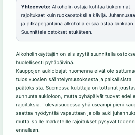
Yhteenveto:
Alkoholin ostaja kohtaa tiukemmat
rajoitukset kuin ruokaostoksilla kävijä. Juhannusa
ja pitkäperjantaina alkoholia ei saa ostaa lainkaan.
Suunnittele ostokset etukäteen.
Alkoholinkäyttäjän on siis syytä suunnitella ostoks
huolellisesti pyhäpäivinä.
Kauppojen aukioloajat huomenna eivät ole sattuma
tulos vuosien sääntelymuutoksesta ja paikallisista
päätöksistä. Suomessa kuluttaja on tottunut jousta
sunnuntaiaukioloon, mutta pyhäpäivät tuovat edell
rajoituksia. Tulevaisuudessa yhä useampi pieni ka
saattaa hyödyntää vapauttaan ja olla auki juhannuk
mutta isoille marketeille rajoitukset pysyvät todenn
ennallaan.