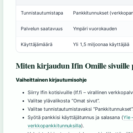
Tunnistautumistapa
Pankkitunnukset (verkkopan
Palvelun saatavuus
Ympäri vuorokauden
Käyttäjämäärä
Yli 1,5 miljoonaa käyttäjää
Miten kirjaudun Ifin Omille sivuille
Vaiheittainen kirjautumisohje
Siirry Ifin kotisivuille (If.fi – virallinen verkkopalv
Valitse ylävalikosta “Omat sivut”.
Valitse tunnistautumistavaksi “Pankkitunnukset”
Syötä pankkisi käyttäjätunnus ja salasana (
Yle 
verkkopankkitunnuksilla
).