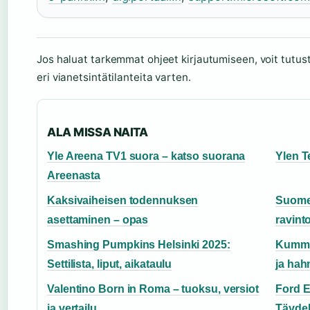
Jos haluat tarkemmat ohjeet kirjautumiseen, voit tutu
eri vianetsintätilanteita varten.
ALA MISSA NAITA
Yle Areena TV1 suora – katso suorana
Ylen T
Areenasta
Kaksivaiheisen todennuksen
Suomen
asettaminen – opas
ravint
Smashing Pumpkins Helsinki 2025:
Kumman
Settilista, liput, aikataulu
ja hah
Valentino Born in Roma – tuoksu, versiot
Ford Es
ja vertailu
Täydel