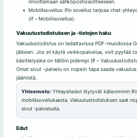
ilmoittamaan sähköpostiosoitteeseen.
Mobiilisovellus: Ifin sovellus tarjoaa chat-yhte
(If – Mobiilisovellus).
Vakuutustodistuksen ja -tietojen haku
Vakuutustodistus on ladattavissa PDF-muodossa Oma
jälkeen. Jos et käytä verkkopalvelua, voit pyytää 
käsittelyaika on tällöin pidempi (If – Vakuutustodist
Omat sivut -palvelu on nopein tapa saada vakuutus
jäämistä.
Yhteenveto:
Yhteystiedot löytyvät kätevimmin Ifin
mobiilisovelluksesta. Vakuutustodistuksen saat no
sivut -palvelusta.
Edut