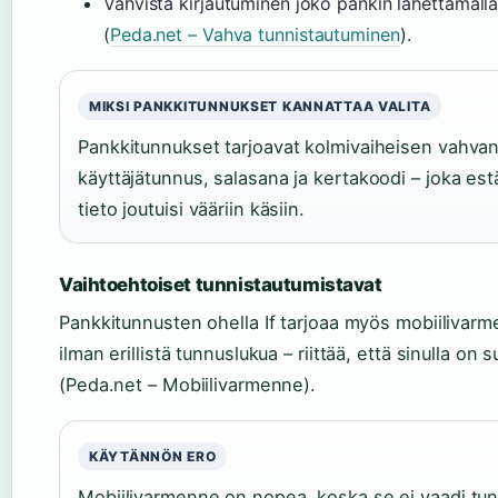
Vahvista kirjautuminen joko pankin lähettämällä 
(
Peda.net – Vahva tunnistautuminen
).
MIKSI PANKKITUNNUKSET KANNATTAA VALITA
Pankkitunnukset tarjoavat kolmivaiheisen vahvan
käyttäjätunnus, salasana ja kertakoodi – joka es
tieto joutuisi vääriin käsiin.
Vaihtoehtoiset tunnistautumistavat
Pankkitunnusten ohella If tarjoaa myös mobiilivarme
ilman erillistä tunnuslukua – riittää, että sinulla o
(Peda.net – Mobiilivarmenne).
KÄYTÄNNÖN ERO
Mobiilivarmenne on nopea, koska se ei vaadi tun