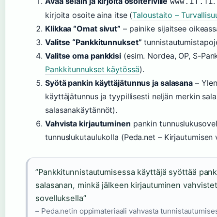
Avaa selain ja kirjoita osoiteriville
.
www.if.fi
kirjoita osoite aina itse (
Taloustaito – Turvallisu
Klikkaa “Omat sivut”
– painike sijaitsee oikeas
Valitse “Pankkitunnukset”
tunnistautumistapoj
Valitse oma pankkisi
(esim. Nordea, OP, S-Pank
Pankkitunnukset käytössä
).
Syötä pankin käyttäjätunnus ja salasana
– Ylen
käyttäjätunnus ja tyypillisesti neljän merkin sal
salasanakäytännöt).
Vahvista kirjautuminen
pankin tunnuslukusovellu
tunnuslukutaulukolla (Peda.net – Kirjautumisen 
”Pankkitunnistautumisessa käyttäjä syöttää pank
salasanan, minkä jälkeen kirjautuminen vahvistetaa
sovelluksella”
– Peda.netin oppimateriaali vahvasta tunnistautumise