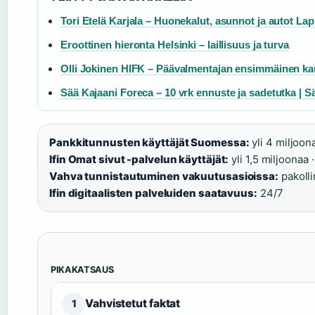
Tori Etelä Karjala – Huonekalut, asunnot ja autot L
Eroottinen hieronta Helsinki – laillisuus ja turva
Olli Jokinen HIFK – Päävalmentajan ensimmäinen kau
Sää Kajaani Foreca – 10 vrk ennuste ja sadetutka | 
Pankkitunnusten käyttäjät Suomessa:
yli 4 miljoona
Ifin Omat sivut -palvelun käyttäjät:
yli 1,5 miljoonaa ·
Vahva tunnistautuminen vakuutusasioissa:
pakolli
Ifin digitaalisten palveluiden saatavuus:
24/7
PIKAKATSAUS
Vahvistetut faktat
1