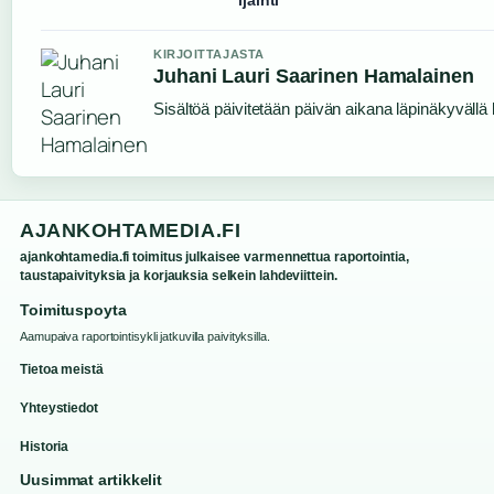
ijainti
KIRJOITTAJASTA
Juhani Lauri Saarinen Hamalainen
Sisältöä päivitetään päivän aikana läpinäkyvällä l
AJANKOHTAMEDIA.FI
ajankohtamedia.fi toimitus julkaisee varmennettua raportointia,
taustapaivityksia ja korjauksia selkein lahdeviittein.
Toimituspoyta
Aamupaiva raportointisykli jatkuvilla paivityksilla.
Tietoa meistä
Yhteystiedot
Historia
Uusimmat artikkelit