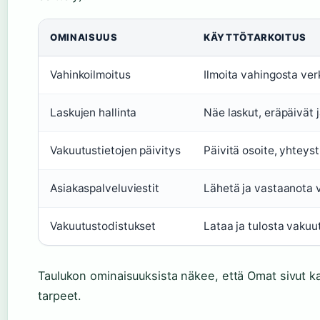
OMINAISUUS
KÄYTTÖTARKOITUS
Vahinkoilmoitus
Ilmoita vahingosta verk
Laskujen hallinta
Näe laskut, eräpäivät
Vakuutustietojen päivitys
Päivitä osoite, yhteys
Asiakaspalveluviestit
Lähetä ja vastaanota v
Vakuutustodistukset
Lataa ja tulosta vakuu
Taulukon ominaisuuksista näkee, että Omat sivut k
tarpeet.