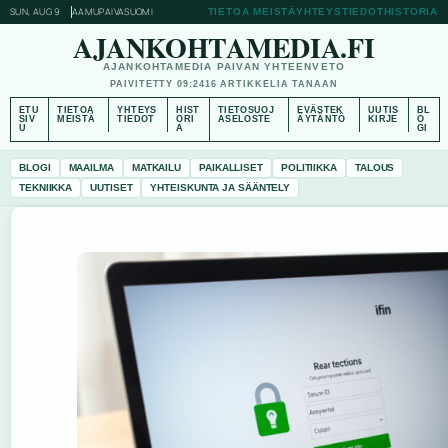
SUN, AUG 9
AAMUPAIVA
SUOMI
TIETOA MEISTÄ
YHTEYSTIEDOT
HISTORIA
AJANKOHTAMEDIA.FI
AJANKOHTAMEDIA PAIVAN YHTEENVETO
PAIVITETTY 09:24
16 ARTIKKELIA TANAAN
ETU
TIETOA
YHTEYS
HIST
TIETOSUOJ
EVÄSTEK
UUTIS
BL
SIV
MEISTÄ
TIEDOT
ORI
ASELOSTE
ÄYTÄNTÖ
KIRJE
O
U
A
GI
BLOGI
MAAILMA
MATKAILU
PAIKALLISET
POLITIIKKA
TALOUS
TEKNIIKKA
UUTISET
YHTEISKUNTA JA SÄÄNTELY