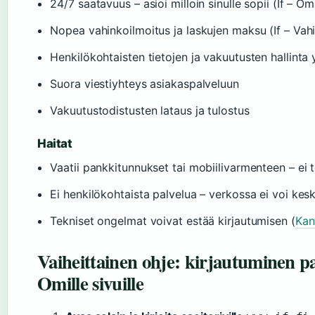
24/7 saatavuus – asioi milloin sinulle sopii (If – Om
Nopea vahinkoilmoitus ja laskujen maksu (If – Vah
Henkilökohtaisten tietojen ja vakuutusten hallinta
Suora viestiyhteys asiakaspalveluun
Vakuutustodistusten lataus ja tulostus
Haitat
Vaatii pankkitunnukset tai mobiilivarmenteen – ei 
Ei henkilökohtaista palvelua – verkossa ei voi kes
Tekniset ongelmat voivat estää kirjautumisen (
Kan
Vaiheittainen ohje: kirjautuminen p
Omille sivuille