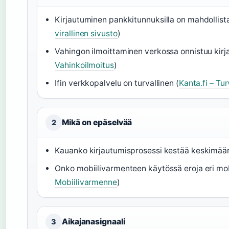
Kirjautuminen pankkitunnuksilla on mahdollista
virallinen sivusto
)
Vahingon ilmoittaminen verkossa onnistuu kirj
Vahinkoilmoitus
)
Ifin verkkopalvelu on turvallinen (
Kanta.fi – Tu
Mikä on epäselvää
2
Kauanko kirjautumisprosessi kestää keskimäär
Onko mobiilivarmenteen käytössä eroja eri mobi
Mobiilivarmenne
)
Aikajanasignaali
3