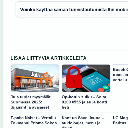
Voinko käyttää samaa tunnistautumista Ifin mobii
LISAA LIITTYVIA ARTIKKELEITA
Bosch C
opas, ed
vertailu
Jula uudet myymälät
Op-kortin sulku – Soita
Suomessa 2025:
0100 0555 ja sulje kortti
Sijainnit ja avajaiset
heti
T-paita Naiset – Vertailu
Kant un Sävel louna –
LG Mag
Tokmanni Prisma Sokos
aukioloajat, menu ja
Paritus,