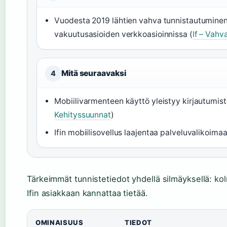
Vuodesta 2019 lähtien vahva tunnistautuminen 
vakuutusasioiden verkkoasioinnissa (
If – Vahv
Mitä seuraavaksi
4
Mobiilivarmenteen käyttö yleistyy kirjautumis
Kehityssuunnat
)
Ifin mobiilisovellus laajentaa palveluvalikoimaa 
Tärkeimmät tunnistetiedot yhdellä silmäyksellä: kol
Ifin asiakkaan kannattaa tietää.
OMINAISUUS
TIEDOT