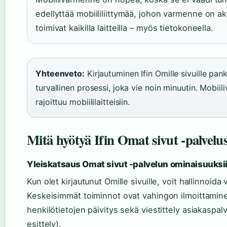
edellyttää mobiililiittymää, johon varmenne on ak
toimivat kaikilla laitteilla – myös tietokoneella.
Yhteenveto:
Kirjautuminen Ifin Omille sivuille pan
turvallinen prosessi, joka vie noin minuutin. Mobi
rajoittuu mobiililaitteisiin.
Mitä hyötyä Ifin Omat sivut -palvelu
Yleiskatsaus Omat sivut -palvelun ominaisuuksi
Kun olet kirjautunut Omille sivuille, voit hallinnoi
Keskeisimmät toiminnot ovat vahingon ilmoittaminen
henkilötietojen päivitys sekä viestittely asiakaspal
esittely).