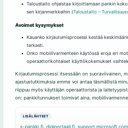
Taloustaito ohjeistaa kirjoittamaan pankin koko
sen kirjanmerkkeihin (
Taloustaito – Turvallisuus
Avoimet kysymykset
Kauanko kirjautumisprosessi kestää keskimäärin 
tarkasti.
Onko mobiilivarmenteen käytössä eroja eri mobii
operaattorikohtaiset käyttökokemukset vaihtel
Kirjautumisprosessi itsessään on suoraviivainen, mut
ajastustutkimuksia emme voi antaa täsmällistä min
riippuu myös käyttäjän operaattorista ja laitetyypist
on: pankkitunnukset toimivat aina, mobiilivarmenne
LISÄLÄHTEET
s-pankki.fi
,
digiportaali.fi
,
support.microsoft.com