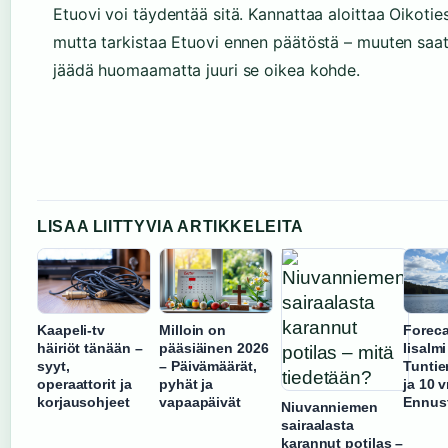
Etuovi voi täydentää sitä. Kannattaa aloittaa Oikoties
mutta tarkistaa Etuovi ennen päätöstä – muuten saa
jäädä huomaamatta juuri se oikea kohde.
LISAA LIITTYVIA ARTIKKELEITA
Kaapeli-tv
Milloin on
Forec
häiriöt tänään –
pääsiäinen 2026
Iisalmi
syyt,
– Päivämäärät,
Tuntie
operaattorit ja
pyhät ja
ja 10 v
korjausohjeet
vapaapäivät
Ennus
Niuvanniemen
sairaalasta
karannut potilas –