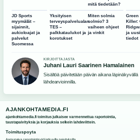
mitä tiedetään?
JD Sports
Yksityisen
Miten solmia
Green 
myymälät –
terveyspalvelualan
solmio? 3
Killer:
sijainnit,
TES –
vaiheen ohjeet
Ridgwa
aukioloajat ja
palkkataulukot ja
ja vinkit
ja uus
palvelut
korotukset
tiedot
Suomessa
KIRJOITTAJASTA
Juhani Lauri Saarinen Hamalainen
Sisältöä päivitetään päivän aikana läpinäkyvällä
lähdearvioinnilla.
AJANKOHTAMEDIA.FI
ajankohtamedia.fi toimitus julkaisee varmennettua raportointia,
taustapaivityksia ja korjauksia selkein lahdeviittein.
Toimituspoyta
Aamupaiva raportointisykli jatkuvilla paivityksilla.