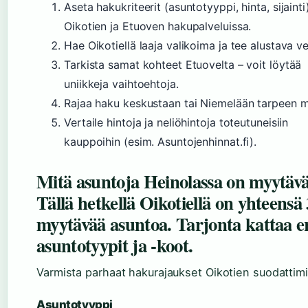
Aseta hakukriteerit (asuntotyyppi, hinta, sijainti
Oikotien ja Etuoven hakupalveluissa.
Hae Oikotiellä laaja valikoima ja tee alustava ve
Tarkista samat kohteet Etuovelta – voit löytää
uniikkeja vaihtoehtoja.
Rajaa haku keskustaan tai Niemelään tarpeen 
Vertaile hintoja ja neliöhintoja toteutuneisiin
kauppoihin (esim. Asuntojenhinnat.fi).
Mitä asuntoja Heinolassa on myytäv
Tällä hetkellä Oikotiellä on yhteensä
myytävää asuntoa. Tarjonta kattaa e
asuntotyypit ja -koot.
Varmista parhaat hakurajaukset Oikotien suodattimil
Asuntotyyppi