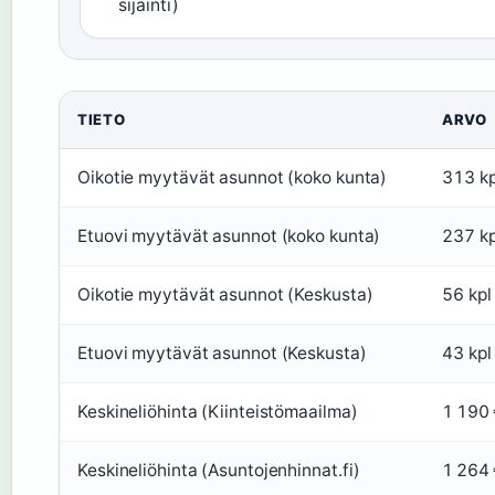
sijainti)
TIETO
ARVO
Oikotie myytävät asunnot (koko kunta)
313 kp
Etuovi myytävät asunnot (koko kunta)
237 kp
Oikotie myytävät asunnot (Keskusta)
56 kpl
Etuovi myytävät asunnot (Keskusta)
43 kpl
Keskineliöhinta (Kiinteistömaailma)
1 190
Keskineliöhinta (Asuntojenhinnat.fi)
1 264