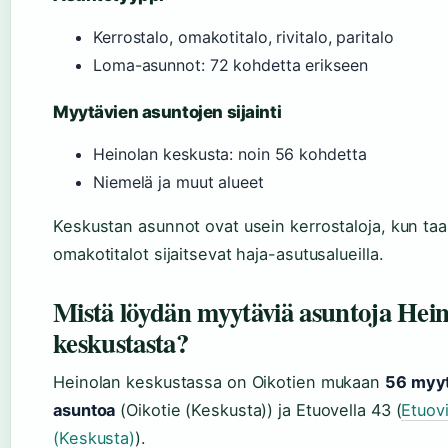
Kerrostalo, omakotitalo, rivitalo, paritalo
Loma-asunnot: 72 kohdetta erikseen
Myytävien asuntojen sijainti
Heinolan keskusta: noin 56 kohdetta
Niemelä ja muut alueet
Keskustan asunnot ovat usein kerrostaloja, kun ta
omakotitalot sijaitsevat haja-asutusalueilla.
Mistä löydän myytäviä asuntoja Hei
keskustasta?
Heinolan keskustassa on Oikotien mukaan
56 myy
asuntoa
(Oikotie (Keskusta)) ja Etuovella 43 (
Etuov
(Keskusta)
).