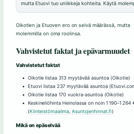
mutta Etuovi tuo uniikkeja kohteita. Käytä molem
Oikotien ja Etuoven ero on selvä määrässä, mutta
molemmilla on oma roolinsa.
Vahvistetut faktat ja epävarmuudet
Vahvistetut faktat
Oikotie listaa 313 myytävää asuntoa (Oikotie)
Etuovi listaa 237 myytävää asuntoa (Etuovi.co
Oikotie listaa 170 vuokra-asuntoa (Oikotie)
Keskineliöhinta Heinolassa on noin 1 190–1 264
(
Kiinteistömaailma
,
Asuntojenhinnat.fi
)
Mikä on epäselvää