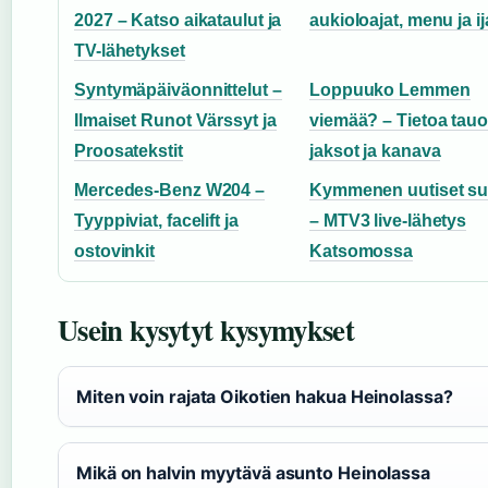
2027 – Katso aikataulut ja
aukioloajat, menu ja ij
TV-lähetykset
Syntymäpäiväonnittelut –
Loppuuko Lemmen
Ilmaiset Runot Värssyt ja
viemää? – Tietoa tauo
Proosatekstit
jaksot ja kanava
Mercedes-Benz W204 –
Kymmenen uutiset su
Tyyppiviat, facelift ja
– MTV3 live-lähetys
ostovinkit
Katsomossa
Usein kysytyt kysymykset
Miten voin rajata Oikotien hakua Heinolassa?
Mikä on halvin myytävä asunto Heinolassa