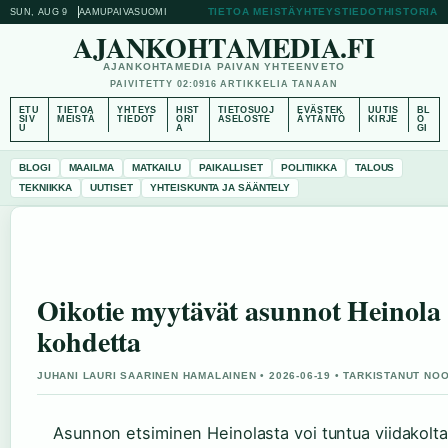
TIETOA MEISTÄ
YHTEYSTIEDOT
HISTORIA
SUN, AUG 9
AAMUPAIVA
SUOMI
AJANKOHTAMEDIA.FI
AJANKOHTAMEDIA PAIVAN YHTEENVETO
PAIVITETTY 02:09
16 ARTIKKELIA TANAAN
ETU
TIETOA
YHTEYS
HIST
TIETOSUOJ
EVÄSTEK
UUTIS
BL
SIV
MEISTÄ
TIEDOT
ORI
ASELOSTE
ÄYTÄNTÖ
KIRJE
O
U
A
GI
BLOGI
MAAILMA
MATKAILU
PAIKALLISET
POLITIIKKA
TALOUS
TEKNIIKKA
UUTISET
YHTEISKUNTA JA SÄÄNTELY
Oikotie myytävät asunnot Heinola 
kohdetta
JUHANI LAURI SAARINEN HAMALAINEN • 2026-06-19 • TARKISTANUT NO
Asunnon etsiminen Heinolasta voi tuntua viidakolta