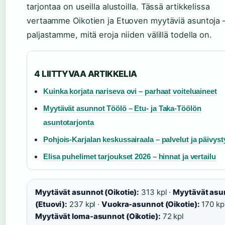
tarjontaa on useilla alustoilla. Tässä artikkelissa
vertaamme Oikotien ja Etuoven myytäviä asuntoja –
paljastamme, mitä eroja niiden välillä todella on.
4 LIITTYVAA ARTIKKELIA
Kuinka korjata nariseva ovi – parhaat voiteluaineet
Myytävät asunnot Töölö – Etu- ja Taka-Töölön
asuntotarjonta
Pohjois-Karjalan keskussairaala – palvelut ja päivyst
Elisa puhelimet tarjoukset 2026 – hinnat ja vertailu
Myytävät asunnot (Oikotie):
313 kpl ·
Myytävät asu
(Etuovi):
237 kpl ·
Vuokra-asunnot (Oikotie):
170 kpl
Myytävät loma-asunnot (Oikotie):
72 kpl