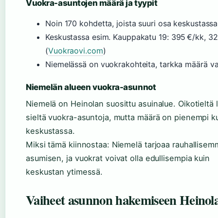
Vuokra-asuntojen määrä ja tyypit
Noin 170 kohdetta, joista suuri osa keskustassa
Keskustassa esim. Kauppakatu 19: 395 €/kk, 3
(
Vuokraovi.com
)
Niemelässä on vuokrakohteita, tarkka määrä va
Niemelän alueen vuokra-asunnot
Niemelä on Heinolan suosittu asuinalue. Oikotieltä 
sieltä vuokra-asuntoja, mutta määrä on pienempi k
keskustassa.
Miksi tämä kiinnostaa: Niemelä tarjoaa rauhallise
asumisen, ja vuokrat voivat olla edullisempia kuin
keskustan ytimessä.
Vaiheet asunnon hakemiseen Heinol