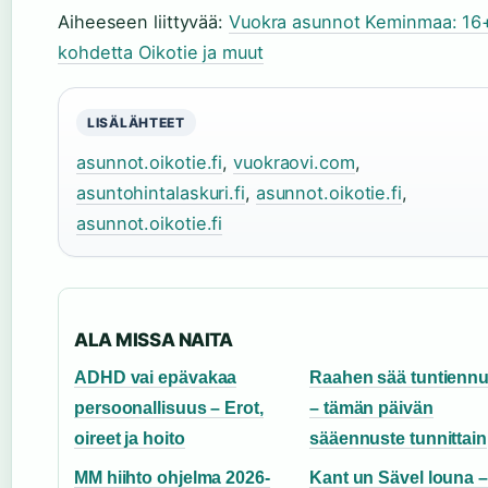
Aiheeseen liittyvää:
Vuokra asunnot Keminmaa: 16
kohdetta Oikotie ja muut
LISÄLÄHTEET
asunnot.oikotie.fi
,
vuokraovi.com
,
asuntohintalaskuri.fi
,
asunnot.oikotie.fi
,
asunnot.oikotie.fi
ALA MISSA NAITA
ADHD vai epävakaa
Raahen sää tuntiennu
persoonallisuus – Erot,
– tämän päivän
oireet ja hoito
sääennuste tunnittain
MM hiihto ohjelma 2026-
Kant un Sävel louna –