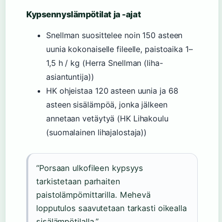
Kypsennyslämpötilat ja -ajat
Snellman suosittelee noin 150 asteen
uunia kokonaiselle fileelle, paistoaika 1–
1,5 h / kg (Herra Snellman (liha-
asiantuntija))
HK ohjeistaa 120 asteen uunia ja 68
asteen sisälämpöä, jonka jälkeen
annetaan vetäytyä (HK Lihakoulu
(suomalainen lihajalostaja))
“Porsaan ulkofileen kypsyys
tarkistetaan parhaiten
paistolämpömittarilla. Mehevä
lopputulos saavutetaan tarkasti oikealla
sisälämpötilalla.”