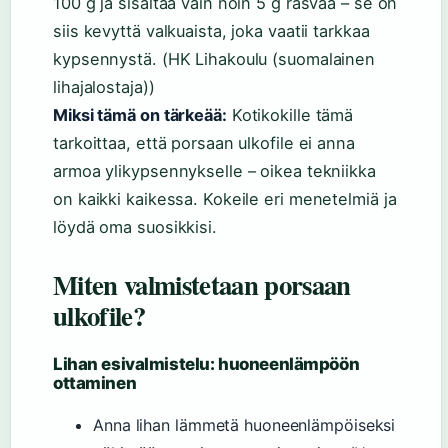
100 g ja sisältää vain noin 5 g rasvaa – se on
siis kevyttä valkuaista, joka vaatii tarkkaa
kypsennystä. (HK Lihakoulu (suomalainen
lihajalostaja))
Miksi tämä on tärkeää:
Kotikokille tämä
tarkoittaa, että porsaan ulkofile ei anna
armoa ylikypsennykselle – oikea tekniikka
on kaikki kaikessa. Kokeile eri menetelmiä ja
löydä oma suosikkisi.
Miten valmistetaan porsaan
ulkofile?
Lihan esivalmistelu: huoneenlämpöön
ottaminen
Anna lihan lämmetä huoneenlämpöiseksi