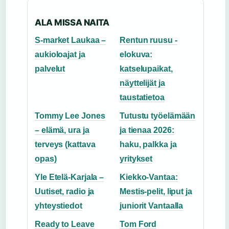
ALA MISSA NAITA
S-market Laukaa –
Rentun ruusu -
aukioloajat ja
elokuva:
palvelut
katselupaikat,
näyttelijät ja
taustatietoa
Tommy Lee Jones
Tutustu työelämään
– elämä, ura ja
ja tienaa 2026:
terveys (kattava
haku, palkka ja
opas)
yritykset
Yle Etelä-Karjala –
Kiekko-Vantaa:
Uutiset, radio ja
Mestis-pelit, liput ja
yhteystiedot
juniorit Vantaalla
Ready to Leave
Tom Ford