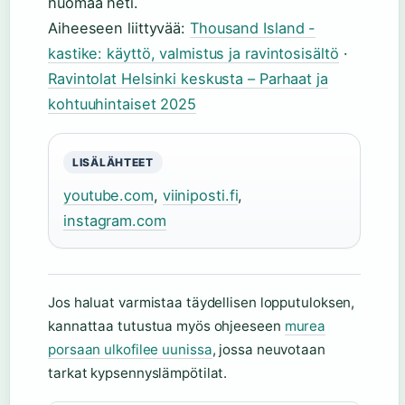
huomaa heti.
Aiheeseen liittyvää:
Thousand Island -
kastike: käyttö, valmistus ja ravintosisältö
·
Ravintolat Helsinki keskusta – Parhaat ja
kohtuuhintaiset 2025
LISÄLÄHTEET
youtube.com
,
viiniposti.fi
,
instagram.com
Jos haluat varmistaa täydellisen lopputuloksen,
kannattaa tutustua myös ohjeeseen
murea
porsaan ulkofilee uunissa
, jossa neuvotaan
tarkat kypsennyslämpötilat.