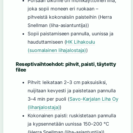
Porsaan ulkofile on monikäyttöinen liha,
joka sopii moneen eri ruokaan –
pihveistä kokonaisiin paisteihin (Herra
Snellman (liha-asiantuntija))
Sopii paistamiseen pannulla, uunissa ja
hauduttamiseen (
HK Lihakoulu
(suomalainen lihajalostaja)
)
Reseptivaihtoehdot: pihvit, paisti, täytetty
filee
Pihvit: leikataan 2–3 cm paksuisiksi,
nuijitaan kevyesti ja paistetaan pannulla
3–4 min per puoli (
Savo-Karjalan Liha Oy
(lihanjalostaja)
)
Kokonainen paisti: ruskistetaan pannulla
ja kypsennetään uunissa 150–200 °C
(Herra Snellman (liha-asiantuntija))