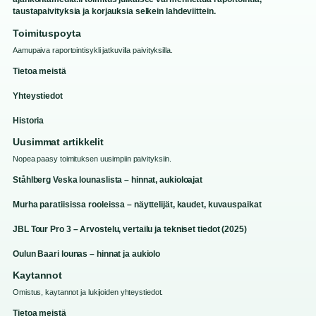
taustapaivityksia ja korjauksia selkein lahdeviittein.
Toimituspoyta
Aamupaiva raportointisykli jatkuvilla paivityksilla.
Tietoa meistä
Yhteystiedot
Historia
Uusimmat artikkelit
Nopea paasy toimituksen uusimpiin paivityksiin.
Ståhlberg Veska lounaslista – hinnat, aukioloajat
Murha paratiisissa rooleissa – näyttelijät, kaudet, kuvauspaikat
JBL Tour Pro 3 – Arvostelu, vertailu ja tekniset tiedot (2025)
Oulun Baari lounas – hinnat ja aukiolo
Kaytannot
Omistus, kaytannot ja lukijoiden yhteystiedot.
Tietoa meistä