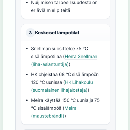
Nuijimisen tarpeellisuudesta on
eriäviä mielipiteitä
Keskeiset lämpötilat
3
Snellman suosittelee 75 °C
sisälämpötilaa (
Herra Snellman
(liha-asiantuntija)
)
HK ohjeistaa 68 °C sisälämpöön
120 °C uunissa (
HK Lihakoulu
(suomalainen lihajalostaja)
)
Meira käyttää 150 °C uunia ja 75
°C sisälämpöä (
Meira
(maustebrändi)
)