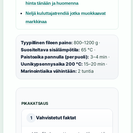
hinta tänään ja huomenna
Neljä kuluttajatrendiä jotka muokkaavat
markkinaa
Tyypillinen fileen paino:
800–1200 g ·
Suositeltava sisälämpötila:
65 °C ·
Paistoaika pannulla (per puoli):
3–4 min ·
Uunikypsennysaika 200 °C:
15–20 min ·
Marinointiaika vähintään:
2 tuntia
PIKAKATSAUS
Vahvistetut faktat
1