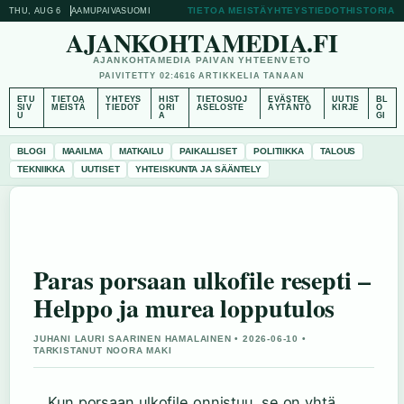
TIETOA MEISTÄ
YHTEYSTIEDOT
HISTORIA
THU, AUG 6
AAMUPAIVA
SUOMI
AJANKOHTAMEDIA.FI
AJANKOHTAMEDIA PAIVAN YHTEENVETO
PAIVITETTY 02:46
16 ARTIKKELIA TANAAN
ETU
TIETOA
YHTEYS
HIST
TIETOSUOJ
EVÄSTEK
UUTIS
BL
SIV
MEISTÄ
TIEDOT
ORI
ASELOSTE
ÄYTÄNTÖ
KIRJE
O
U
A
GI
BLOGI
MAAILMA
MATKAILU
PAIKALLISET
POLITIIKKA
TALOUS
TEKNIIKKA
UUTISET
YHTEISKUNTA JA SÄÄNTELY
Paras porsaan ulkofile resepti –
Helppo ja murea lopputulos
JUHANI LAURI SAARINEN HAMALAINEN • 2026-06-10 •
TARKISTANUT NOORA MAKI
Kun porsaan ulkofile onnistuu, se on yhtä