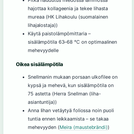
Pitkä haudutus miedossa lämmössä
hajottaa kollageenia ja tekee lihasta
mureaa (HK Lihakoulu (suomalainen
lihajalostaja))
Käytä paistolämpömittaria –
sisälämpötila 63–68 °C on optimaalinen
mehevyydelle
Oikea sisälämpötila
Snellmanin mukaan porsaan ulkofilee on
kypsä ja mehevä, kun sisälämpötila on
75 astetta (Herra Snellman (liha-
asiantuntija))
Anna lihan vetäytyä foliossa noin puoli
tuntia ennen leikkaamista – se takaa
mehevyyden (
Meira (maustebrändi)
)