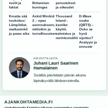
roolit ja
Britannian
peruutukset
faktat
kuningas
ja oikeudet
Kroatia sää
Axkid Minikid
Thousand
D-Wave
toukokuu:
2 – opas
Island -
osake
Lämpötilat,
asennukseen,
kastike:
(QBTS) –
matkavinkit
mittoihin ja
käyttö,
Onko se
ja paras aika
turvallisuuteen
valmistus ja
hyvä
ravintosisältö
sijoitus?
Analyysi ja
ennuste
KIRJOITTAJASTA
Juhani Lauri Saarinen
Hamalainen
Sisältöä päivitetään päivän aikana
läpinäkyvällä lähdearvioinnilla.
AJANKOHTAMEDIA.FI
ajankohtamedia.fi toimitus julkaisee varmennettua raportointia,