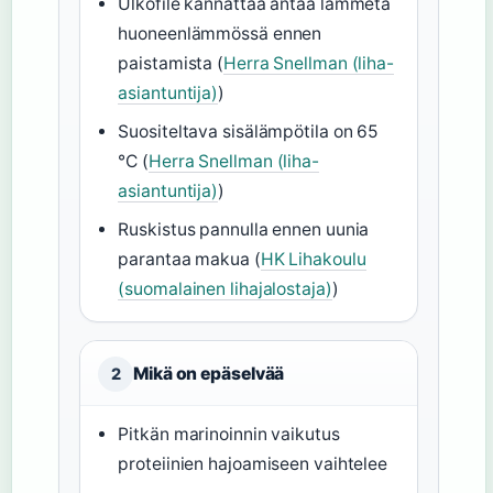
Ulkofile kannattaa antaa lämmetä
huoneenlämmössä ennen
paistamista (
Herra Snellman (liha-
asiantuntija)
)
Suositeltava sisälämpötila on 65
°C (
Herra Snellman (liha-
asiantuntija)
)
Ruskistus pannulla ennen uunia
parantaa makua (
HK Lihakoulu
(suomalainen lihajalostaja)
)
Mikä on epäselvää
2
Pitkän marinoinnin vaikutus
proteiinien hajoamiseen vaihtelee