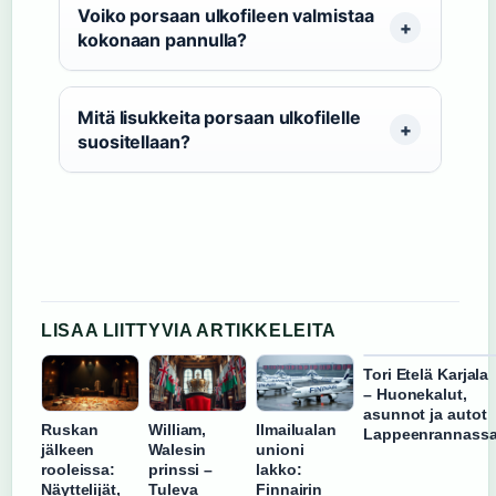
Voiko porsaan ulkofileen valmistaa
kokonaan pannulla?
Mitä lisukkeita porsaan ulkofilelle
suositellaan?
LISAA LIITTYVIA ARTIKKELEITA
Tori Etelä Karjala
– Huonekalut,
asunnot ja autot
Ruskan
William,
Ilmailualan
Lappeenrannass
jälkeen
Walesin
unioni
rooleissa:
prinssi –
lakko:
Näyttelijät,
Tuleva
Finnairin