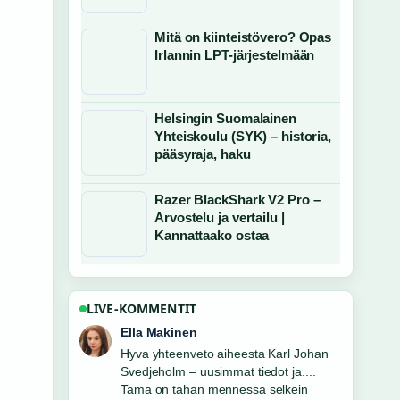
Mitä on kiinteistövero? Opas
Irlannin LPT-järjestelmään
Helsingin Suomalainen
Yhteiskoulu (SYK) – historia,
pääsyraja, haku
Razer BlackShark V2 Pro –
Arvostelu ja vertailu |
Kannattaako ostaa
LIVE-KOMMENTIT
Joonas Kallio
Seuraan Fonecta Caller: Ilmainen vai
maksullinen-lahetysta tarkasti –
arvostan tasapainoista savyja.