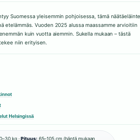
ntyy Suomessa yleisemmin pohjoisessa, tämä näätäeläint
yhä etelämmäs. Vuoden 2025 alussa maassamme arvioitiin
 enemmän kuin vuotta aiemmin. Sukella mukaan – tästä
tekee niin erityisen.
kinnot
t
elut Helsingissä
0–30 kg ·
Pituus:
65–105 cm (häntä mukaan