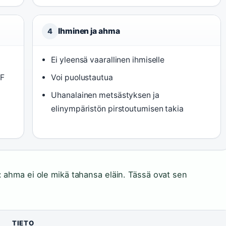
Ihminen ja ahma
4
)
Ei yleensä vaarallinen ihmiselle
WF
Voi puolustautua
Uhanalainen metsästyksen ja
elinympäristön pirstoutumisen takia
: ahma ei ole mikä tahansa eläin. Tässä ovat sen
TIETO