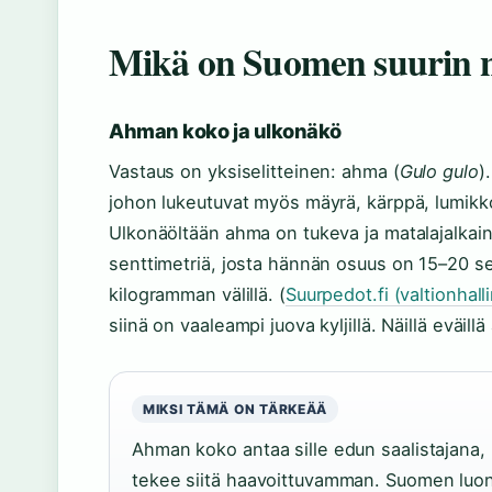
Mikä on Suomen suurin n
Ahman koko ja ulkonäkö
Vastaus on yksiselitteinen: ahma (
Gulo gulo
)
johon lukeutuvat myös mäyrä, kärppä, lumikko
Ulkonäöltään ahma on tukeva ja matalajalkain
senttimetriä, josta hännän osuus on 15–20 sen
kilogramman välillä. (
Suurpedot.fi (valtionhall
siinä on vaaleampi juova kyljillä. Näillä eväi
MIKSI TÄMÄ ON TÄRKEÄÄ
Ahman koko antaa sille edun saalistajana,
tekee siitä haavoittuvamman. Suomen luo