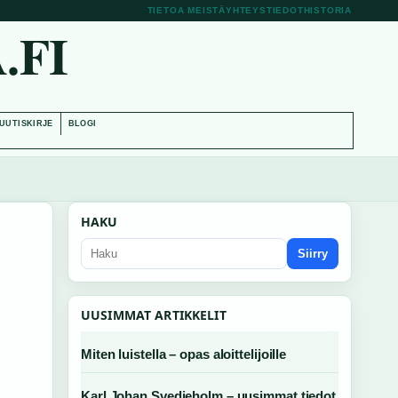
TIETOA MEISTÄ
YHTEYSTIEDOT
HISTORIA
.FI
UUTISKIRJE
BLOGI
HAKU
Siirry
UUSIMMAT ARTIKKELIT
Miten luistella – opas aloittelijoille
Karl Johan Svedjeholm – uusimmat tiedot