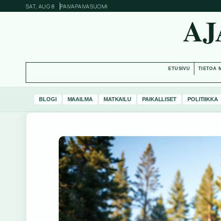
SAT, AUG 8
PAIVAPAIVA
SUOMI
AJ
ETUSIVU
TIETOA 
BLOGI
MAAILMA
MATKAILU
PAIKALLISET
POLITIIKKA