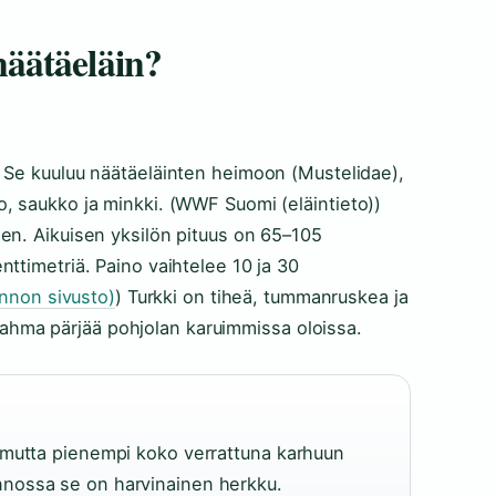
äätäeläin?
. Se kuuluu näätäeläinten heimoon (Mustelidae),
, saukko ja minkki. (WWF Suomi (eläintieto))
en. Aikuisen yksilön pituus on 65–105
ttimetriä. Paino vaihtelee 10 ja 30
innon sivusto)
) Turkki on tiheä, tummanruskea ja
llä ahma pärjää pohjolan karuimmissa oloissa.
 mutta pienempi koko verrattuna karhuun
nnossa se on harvinainen herkku.