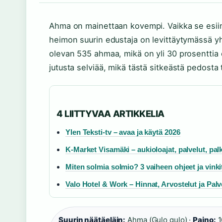
Ahma on mainettaan kovempi. Vaikka se esii
heimon suurin edustaja on levittäytymässä 
olevan 535 ahmaa, mikä on yli 30 prosenttia
jutusta selviää, mikä tästä sitkeästä pedosta 
4 LIITTYVAA ARTIKKELIA
Ylen Teksti-tv – avaa ja käytä 2026
K-Market Visamäki – aukioloajat, palvelut, pal
Miten solmia solmio? 3 vaiheen ohjeet ja vinki
Valo Hotel & Work – Hinnat, Arvostelut ja Palv
Suurin näätäeläin:
Ahma (Gulo gulo) ·
Paino:
1