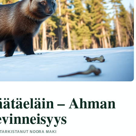
äätäeläin – Ahman
evinneisyys
• TARKISTANUT NOORA MAKI