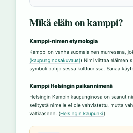
Mikä eläin on kamppi?
Kamppi-nimen etymologia
Kamppi on vanha suomalainen murresana, jok
(kaupunginosakuvaus)
) Nimi viittaa eläimen 
symboli pohjoisessa kulttuurissa. Sanaa käyt
Kamppi Helsingin paikannimenä
Helsingin Kampin kaupunginosa on saanut nim
selitystä nimelle ei ole vahvistettu, mutta v
valtiaaseen. (
Helsingin kaupunki
)