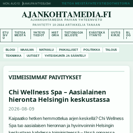
MON, AUG 10
AAMUPAIVITYS
SUOMI
TIETOA MEISTÄ
YHTEYSTIEDOT
HISTORIA
AJANKOHTAMEDIA.FI
AJANKOHTAMEDIA PAIVAN YHTEENVETO
PAIVITETTY 10:26
64 ARTIKKELIA TANAAN
ETU
TIETOA
YHTEYS
HIST
TIETOSUOJA
EVÄSTEKÄ
UUTIS
BL
SIV
MEISTÄ
TIEDOT
ORIA
SELOSTE
YTÄNTÖ
KIRJE
OG
U
I
BLOGI
MAAILMA
MATKAILU
PAIKALLISET
POLITIIKKA
TALOUS
TEKNIIKKA
UUTISET
YHTEISKUNTA JA SÄÄNTELY
VIIMEISIMMAT PAIVITYKSET
Chi Wellness Spa – Aasialainen
hieronta Helsingin keskustassa
2026-08-09
Kaipaatko hetken hemmottelua arjen keskellä? Chi Wellness
Spa tuo aasialaisen hieronnan ja hyvinvoinnin Helsingin
keskustaan kahdessa toimipisteessä – tässä oppaassa