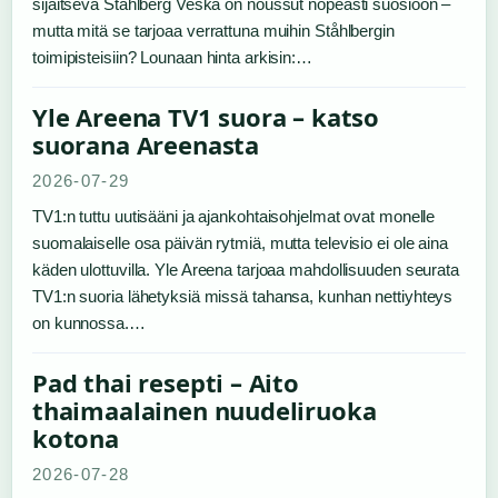
sijaitseva Ståhlberg Veska on noussut nopeasti suosioon –
mutta mitä se tarjoaa verrattuna muihin Ståhlbergin
toimipisteisiin? Lounaan hinta arkisin:…
Yle Areena TV1 suora – katso
suorana Areenasta
2026-07-29
TV1:n tuttu uutisääni ja ajankohtaisohjelmat ovat monelle
suomalaiselle osa päivän rytmiä, mutta televisio ei ole aina
käden ulottuvilla. Yle Areena tarjoaa mahdollisuuden seurata
TV1:n suoria lähetyksiä missä tahansa, kunhan nettiyhteys
on kunnossa.…
Pad thai resepti – Aito
thaimaalainen nuudeliruoka
kotona
2026-07-28