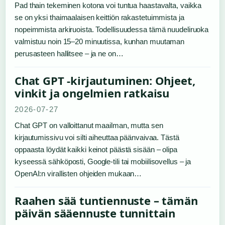
Pad thain tekeminen kotona voi tuntua haastavalta, vaikka
se on yksi thaimaalaisen keittiön rakastetuimmista ja
nopeimmista arkiruoista. Todellisuudessa tämä nuudeliruoka
valmistuu noin 15–20 minuutissa, kunhan muutaman
perusasteen hallitsee – ja ne on…
Chat GPT -kirjautuminen: Ohjeet,
vinkit ja ongelmien ratkaisu
2026-07-27
Chat GPT on valloittanut maailman, mutta sen
kirjautumissivu voi silti aiheuttaa päänvaivaa. Tästä
oppaasta löydät kaikki keinot päästä sisään – olipa
kyseessä sähköposti, Google-tili tai mobiilisovellus – ja
OpenAI:n virallisten ohjeiden mukaan…
Raahen sää tuntiennuste – tämän
päivän sääennuste tunnittain