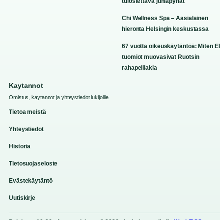
tulostettava juhlapyhät
Chi Wellness Spa – Aasialainen
hieronta Helsingin keskustassa
67 vuotta oikeuskäytäntöä: Miten E
tuomiot muovasivat Ruotsin
rahapelilakia
Kaytannot
Omistus, kaytannot ja yhteystiedot lukijoille.
Tietoa meistä
Yhteystiedot
Historia
Tietosuojaseloste
Evästekäytäntö
Uutiskirje