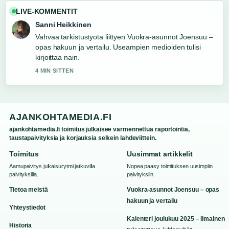
LIVE-KOMMENTIT
Sanni Heikkinen
Vahvaa tarkistustyota liittyen Vuokra-asunnot Joensuu –
opas hakuun ja vertailu. Useampien medioiden tulisi
kirjoittaa nain.
4 MIN SITTEN
AJANKOHTAMEDIA.FI
ajankohtamedia.fi toimitus julkaisee varmennettua raportointia,
taustapaivityksia ja korjauksia selkein lahdeviittein.
Toimitus
Uusimmat artikkelit
Aamupaivitys julkaisurytmi jatkuvilla
Nopea paasy toimituksen uusimpiin
paivityksilla.
paivityksiin.
Tietoa meistä
Vuokra-asunnot Joensuu – opas
hakuun ja vertailu
Yhteystiedot
Kalenteri joulukuu 2025 – ilmainen
Historia