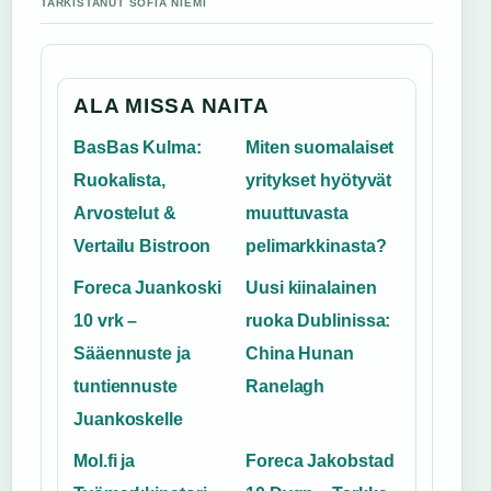
TARKISTANUT SOFIA NIEMI
ALA MISSA NAITA
BasBas Kulma:
Miten suomalaiset
Ruokalista,
yritykset hyötyvät
Arvostelut &
muuttuvasta
Vertailu Bistroon
pelimarkkinasta?
Foreca Juankoski
Uusi kiinalainen
10 vrk –
ruoka Dublinissa:
Sääennuste ja
China Hunan
tuntiennuste
Ranelagh
Juankoskelle
Mol.fi ja
Foreca Jakobstad