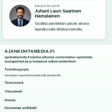
KIRJOITTAJASTA
Juhani Lauri Saarinen
Hamalainen
Sisältöä päivitetään päivän aikana
läpinäkyvällä lähdearvioinnilla.
AJANKOHTAMEDIA.FI
ajankohtamedia.fi toimitus julkaisee varmennettua raportointia,
taustapaivityksia ja korjauksia selkein lahdeviittein.
Toimituspoyta
Aamupaiva raportointisykli jatkuvilla paivityksilla.
Tietoa meistä
Yhteystiedot
Historia
Uusimmat artikkelit