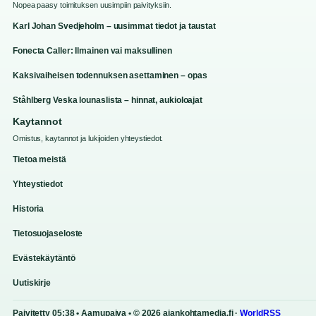
Nopea paasy toimituksen uusimpiin paivityksiin.
Karl Johan Svedjeholm – uusimmat tiedot ja taustat
Fonecta Caller: Ilmainen vai maksullinen
Kaksivaiheisen todennuksen asettaminen – opas
Ståhlberg Veska lounaslista – hinnat, aukioloajat
Kaytannot
Omistus, kaytannot ja lukijoiden yhteystiedot.
Tietoa meistä
Yhteystiedot
Historia
Tietosuojaseloste
Evästekäytäntö
Uutiskirje
Paivitetty 05:38 • Aamupaiva • © 2026 ajankohtamedia.fi ·
WorldRSS