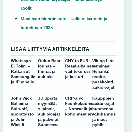
roolit
Maailman hienoin auto – kallein, kaunein ja
luotettavin 2025
LISAA LIITTYVIA ARTIKKELEITA
Whatsapp
Oulun Baari
CNY to EUR:
Viking Line
Ei Toimi –
lounas –
Reaaliaikainen
terminaali
Ratkaisut
hinnat ja
vaihtokurssi
Helsinki:
Samsungille
aukiolo
ja laskuri
osoite,
ja iPhonelle
pysäköinti,
aukioloajat
John Wick
JD Sports
CRP-arvo
Kauppojen
Ballerina –
myymälät –
keuhkokuumeessa
aukioloajat
Spin-off,
sijainnit,
– Normaalit ja
huomenna
suoratoisto
aukioloajat
kohonneet arvot
– Juhannus
ja John
ja palvelut
ja muut
Wick 5
Suomessa
pyhät