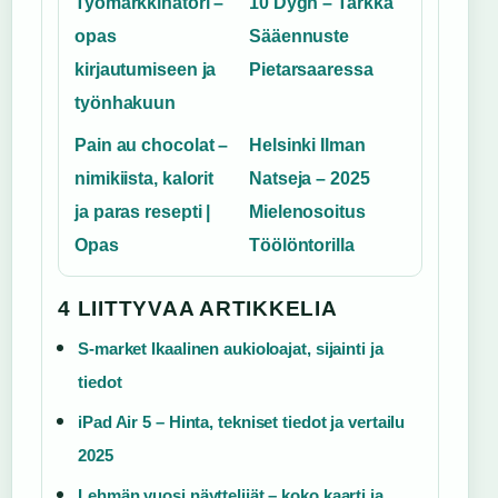
Työmarkkinatori –
10 Dygn – Tarkka
opas
Sääennuste
kirjautumiseen ja
Pietarsaaressa
työnhakuun
Pain au chocolat –
Helsinki Ilman
nimikiista, kalorit
Natseja – 2025
ja paras resepti |
Mielenosoitus
Opas
Töölöntorilla
4 LIITTYVAA ARTIKKELIA
S-market Ikaalinen aukioloajat, sijainti ja
tiedot
iPad Air 5 – Hinta, tekniset tiedot ja vertailu
2025
Lehmän vuosi näyttelijät – koko kaarti ja