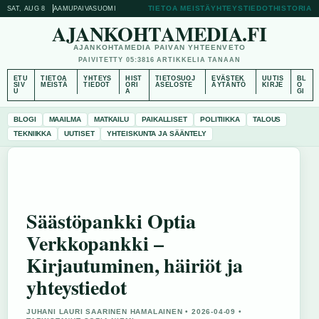
TIETOA MEISTÄ
YHTEYSTIEDOT
HISTORIA
SAT, AUG 8
AAMUPAIVA
SUOMI
AJANKOHTAMEDIA.FI
AJANKOHTAMEDIA PAIVAN YHTEENVETO
PAIVITETTY 05:38
16 ARTIKKELIA TANAAN
ETU
TIETOA
YHTEYS
HIST
TIETOSUOJ
EVÄSTEK
UUTIS
BL
SIV
MEISTÄ
TIEDOT
ORI
ASELOSTE
ÄYTÄNTÖ
KIRJE
O
U
A
GI
BLOGI
MAAILMA
MATKAILU
PAIKALLISET
POLITIIKKA
TALOUS
TEKNIIKKA
UUTISET
YHTEISKUNTA JA SÄÄNTELY
Säästöpankki Optia
Verkkopankki –
Kirjautuminen, häiriöt ja
yhteystiedot
JUHANI LAURI SAARINEN HAMALAINEN • 2026-04-09 •