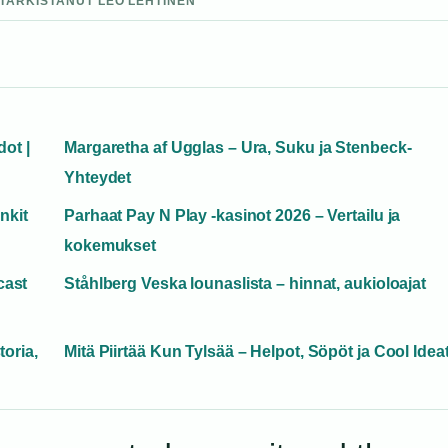
 TARKISTANUT LEO LEHTINEN
dot |
Margaretha af Ugglas – Ura, Suku ja Stenbeck-
Yhteydet
nkit
Parhaat Pay N Play -kasinot 2026 – Vertailu ja
kokemukset
cast
Ståhlberg Veska lounaslista – hinnat, aukioloajat
oria,
Mitä Piirtää Kun Tylsää – Helpot, Söpöt ja Cool Idea