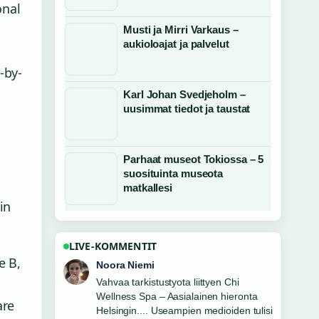
onal
Musti ja Mirri Varkaus –
aukioloajat ja palvelut
-by-
Karl Johan Svedjeholm –
uusimmat tiedot ja taustat
Parhaat museot Tokiossa – 5
suosituinta museota
matkallesi
in
LIVE-KOMMENTIT
e B,
Oskari Lehtinen
Hyva yhteenveto aiheesta 67 vuotta
oikeuskäytäntöä: Miten EU-tuomiot
are
muovasivat Ruotsin.... Tama on tahan