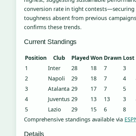
conversion rate in tight contests—securin
toughness absent from previous campaigns. 
confirms these trends.
Current Standings
Position
Club
Played
Won
Drawn
Lost
1
Inter
28
18
7
3
2
Napoli
29
18
7
4
3
Atalanta
29
17
7
5
4
Juventus
29
13
13
3
5
Lazio
29
15
6
8
Comprehensive standings available via
ESPN
Details