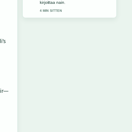
mennessa selkein kooste tanaan.
6 MIN SITTEN
i’s
air—