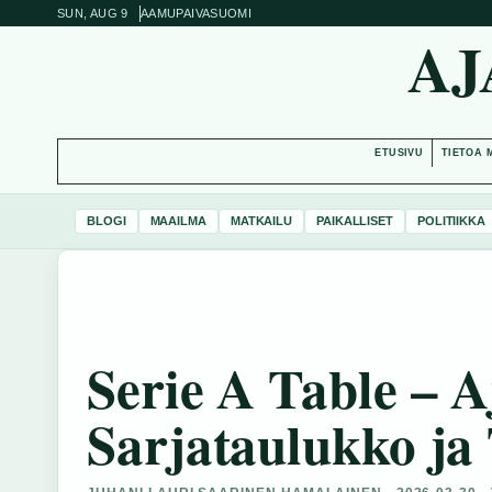
SUN, AUG 9
AAMUPAIVA
SUOMI
AJ
ETUSIVU
TIETOA 
BLOGI
MAAILMA
MATKAILU
PAIKALLISET
POLITIIKKA
Serie A Table – 
Sarjataulukko ja 