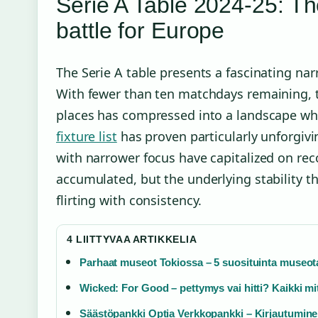
Serie A Table 2024-25: T
battle for Europe
The Serie A table presents a fascinating narr
With fewer than ten matchdays remaining, 
places has compressed into a landscape whe
fixture list
has proven particularly unforgivi
with narrower focus have capitalized on reco
accumulated, but the underlying stability t
flirting with consistency.
4 LIITTYVAA ARTIKKELIA
Parhaat museot Tokiossa – 5 suosituinta museota
Wicked: For Good – pettymys vai hitti? Kaikki m
Säästöpankki Optia Verkkopankki – Kirjautuminen,