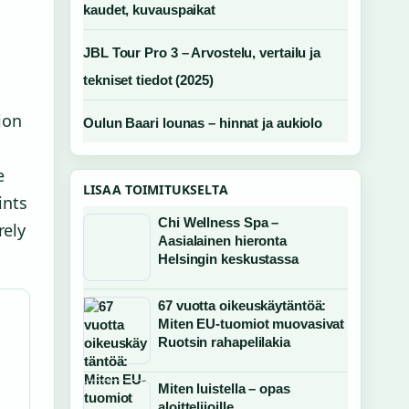
kaudet, kuvauspaikat
JBL Tour Pro 3 – Arvostelu, vertailu ja
tekniset tiedot (2025)
ion
Oulun Baari lounas – hinnat ja aukiolo
e
LISAA TOIMITUKSELTA
ints
Chi Wellness Spa –
rely
Aasialainen hieronta
Helsingin keskustassa
67 vuotta oikeuskäytäntöä:
Miten EU-tuomiot muovasivat
Ruotsin rahapelilakia
Miten luistella – opas
aloittelijoille