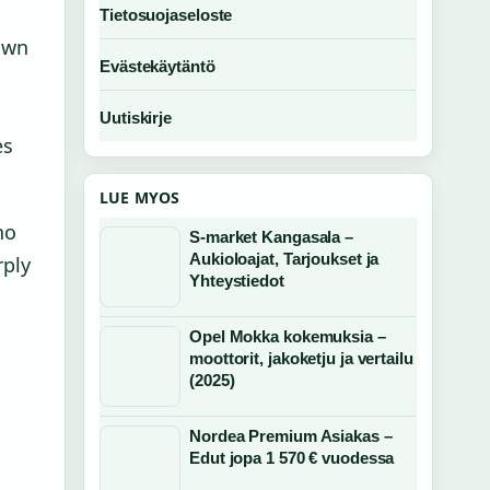
Tietosuojaseloste
rawn
Evästekäytäntö
Uutiskirje
es
LUE MYOS
no
S-market Kangasala –
Aukioloajat, Tarjoukset ja
rply
Yhteystiedot
Opel Mokka kokemuksia –
moottorit, jakoketju ja vertailu
(2025)
Nordea Premium Asiakas –
Edut jopa 1 570 € vuodessa