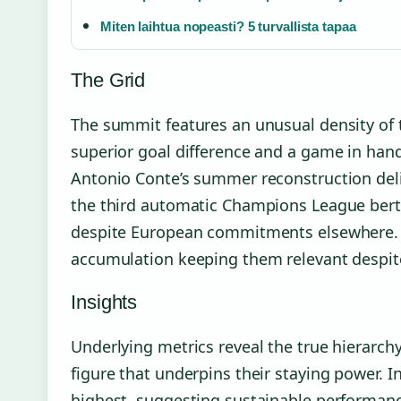
Miten laihtua nopeasti? 5 turvallista tapaa
The Grid
The summit features an unusual density of t
superior goal difference and a game in hand
Antonio Conte’s summer reconstruction deli
the third automatic Champions League berth
despite European commitments elsewhere. Ju
accumulation keeping them relevant despite 
Insights
Underlying metrics reveal the true hierarchy
figure that underpins their staying power. In
highest, suggesting sustainable performance