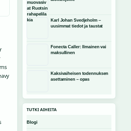
Karl Johan Svedjeholm –
uusimmat tiedot ja taustat
Fonecta Caller: Ilmainen vai
r
maksullinen
y
rns
Kaksivaiheisen todennuksen
eavy
asettaminen – opas
TUTKI AIHEITA
s
Blogi