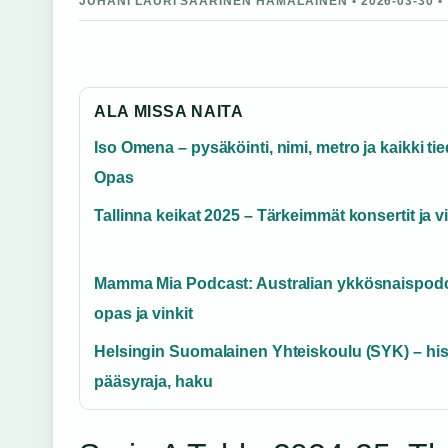
JUHANI LAURI SAARINEN HAMALAINEN • 2026-03-30 •
ALA MISSA NAITA
Iso Omena – pysäköinti, nimi, metro ja kaikki tie
Opas
Tallinna keikat 2025 – Tärkeimmät konsertit ja vi
Mamma Mia Podcast: Australian ykkösnaispod
opas ja vinkit
Helsingin Suomalainen Yhteiskoulu (SYK) – hist
pääsyraja, haku