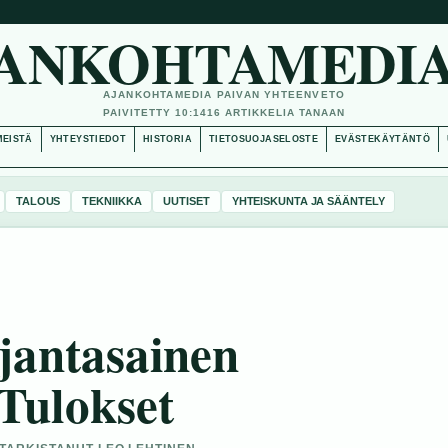
ANKOHTAMEDIA
AJANKOHTAMEDIA PAIVAN YHTEENVETO
PAIVITETTY 10:14
16 ARTIKKELIA TANAAN
MEISTÄ
YHTEYSTIEDOT
HISTORIA
TIETOSUOJASELOSTE
EVÄSTEKÄYTÄNTÖ
TALOUS
TEKNIIKKA
UUTISET
YHTEISKUNTA JA SÄÄNTELY
Ajantasainen
Tulokset