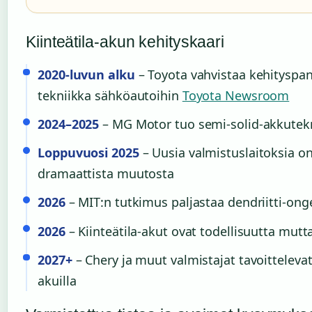
Kiinteätila-akun kehityskaari
2020-luvun alku
– Toyota vahvistaa kehityspan
tekniikka sähköautoihin
Toyota Newsroom
2024–2025
– MG Motor tuo semi-solid-akkutek
Loppuvuosi 2025
– Uusia valmistuslaitoksia on
dramaattista muutosta
2026
– MIT:n tutkimus paljastaa dendriitti-on
2026
– Kiinteätila-akut ovat todellisuutta mutta
2027+
– Chery ja muut valmistajat tavoittelevat
akuilla