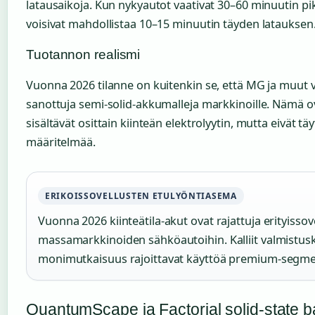
latausaikoja. Kun nykyautot vaativat 30–60 minuutin pik
voisivat mahdollistaa 10–15 minuutin täyden latauksen
Tuotannon realismi
Vuonna 2026 tilanne on kuitenkin se, että MG ja muut v
sanottuja semi-solid-akkumalleja markkinoille. Nämä ova
sisältävät osittain kiinteän elektrolyytin, mutta eivät täyt
määritelmää.
ERIKOISSOVELLUSTEN ETULYÖNTIASEMA
Vuonna 2026 kiinteätila-akut ovat rajattuja erityissovel
massamarkkinoiden sähköautoihin. Kalliit valmistu
monimutkaisuus rajoittavat käyttöä premium-segment
QuantumScape ja Factorial solid-state b