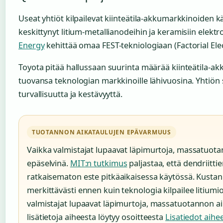
Useat yhtiöt kilpailevat kiinteätila-akkumarkkinoiden k
keskittynyt litium-metallianodeihin ja keramisiin elektr
Energy
kehittää omaa FEST-tekniologiaan (Factorial Ele
Toyota pitää hallussaan suurinta määrää kiinteätila-akk
tuovansa teknologian markkinoille lähivuosina. Yhtiön 
turvallisuutta ja kestävyyttä.
TUOTANNON AIKATAULUJEN EPÄVARMUUS
Vaikka valmistajat lupaavat läpimurtoja, massatuota
epäselvinä.
MIT:n tutkimus
paljastaa, että dendriitti
ratkaisematon este pitkäaikaisessa käytössä. Kusta
merkittävästi ennen kuin teknologia kilpailee litiumi
valmistajat lupaavat läpimurtoja, massatuotannon aik
lisätietoja aiheesta löytyy osoitteesta
Lisatiedot aihee