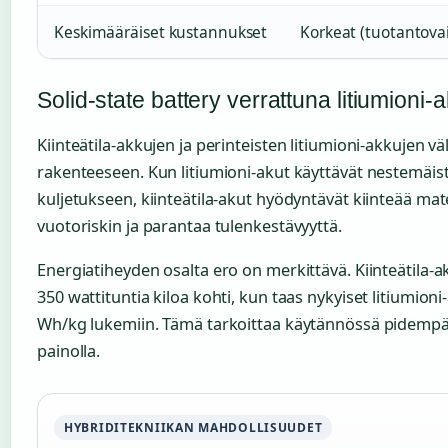
Keskimääräiset kustannukset
Korkeat (tuotantova
Solid-state battery verrattuna litiumioni
Kiinteätila-akkujen ja perinteisten litiumioni-akkujen v
rakenteeseen. Kun litiumioni-akut käyttävät nestemäistä
kuljetukseen, kiinteätila-akut hyödyntävät kiinteää mate
vuotoriskin ja parantaa tulenkestävyyttä.
Energiatiheyden osalta ero on merkittävä. Kiinteätila-a
350 wattituntia kiloa kohti, kun taas nykyiset litiumioni-
Wh/kg lukemiin. Tämä tarkoittaa käytännössä pidemp
painolla.
HYBRIDITEKNIIKAN MAHDOLLISUUDET