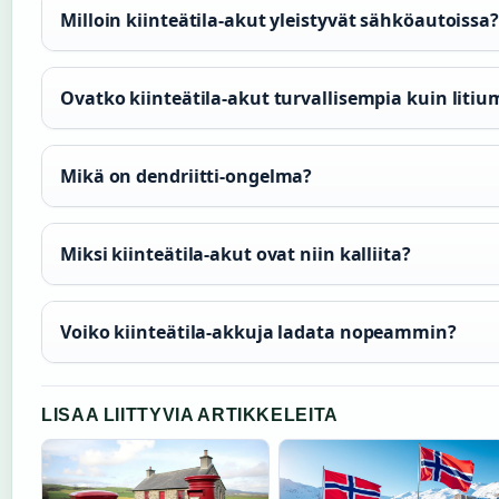
Milloin kiinteätila-akut yleistyvät sähköautoissa?
Ovatko kiinteätila-akut turvallisempia kuin litiu
Mikä on dendriitti-ongelma?
Miksi kiinteätila-akut ovat niin kalliita?
Voiko kiinteätila-akkuja ladata nopeammin?
LISAA LIITTYVIA ARTIKKELEITA