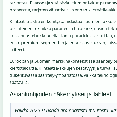
tarjontaa. Piianodeja sisältävät litiumioni-akut paranta
prosenttia, tarjoten väliratkaisun ennen kiinteätila-akk
Kiinteätila-akkujen kehitystä hidastaa litiumioni-akkuje
perinteinen tekniikka paranee ja halpenee, uusien tekno
kustannustehokkuudella. Tämä paradoksi tarkoittaa, että
ensin premium-segmenttiin ja erikoissovelluksiin, joissa
kriteeri.
Euroopan ja Suomen markkinakontekstissa sääntely pai
kiertotaloutta. Kiinteätila-akkujen kestävyys ja turvallisu
tiukentuvassa sääntely-ympäristössä, vaikka teknologia 
saatavilla.
Asiantuntijoiden näkemykset ja lähteet
Vaikka 2026 ei nähdä dramaattista muutosta uusi