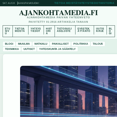
SAT, AUG 8
AAMUPAIVA
SUOMI
TIETOA MEISTÄ
YHTEYSTIEDOT
HISTORIA
AJANKOHTAMEDIA.FI
AJANKOHTAMEDIA PAIVAN YHTEENVETO
PAIVITETTY 01:29
16 ARTIKKELIA TANAAN
ETU
TIETOA
YHTEYS
HIST
TIETOSUOJ
EVÄSTEK
UUTIS
BL
SIV
MEISTÄ
TIEDOT
ORI
ASELOSTE
ÄYTÄNTÖ
KIRJE
O
U
A
GI
BLOGI
MAAILMA
MATKAILU
PAIKALLISET
POLITIIKKA
TALOUS
TEKNIIKKA
UUTISET
YHTEISKUNTA JA SÄÄNTELY