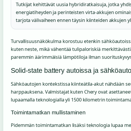
Tutkijat kehittävät uusia hybridiratkaisuja, jotka yhdi
energiatiheyden ja perinteisten virta-akkujen omina
tarjota välivaiheen ennen täysin kiinteiden akkujen yl
Turvallisuusnäkökulma korostuu etenkin sähköautoissa.
kuten neste, mikä vähentää tulipaloriskiä merkittävästi
paremmin äärimmäisiä lämpötiloja ilman suorituskyvy
Solid-state battery autoissa ja sähköaut
Sähköautojen kontekstissa kiinteätila-akut nähdään s
harppauksena. Valmistajat kuten Chery ovat asettaneet
lupaamalla teknologialla yli 1500 kilometrin toimintama
Toimintamatkan mullistaminen
Pidemmän toimintamatkan lisäksi teknologia lupaa mer