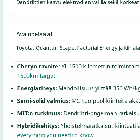
Dendriittien kasvu elektrodien välillä sekä korke
Avainpelaajat
Toyota, QuantumScape, Factorial Energy ja kiinala
Cheryn tavoite:
Yli 1500 kilometrin toiminta
1500km target
Energiatiheys:
Mahdollisuus ylittää 350 Wh/k
Semi-solid valmius:
MG tuo puolikiinteitä akk
MIT:n tutkimus:
Dendriitti-ongelman ratkaisu
Hybridikehitys:
Yhdistelmäratkaisut kiinteätila
everything you need to know