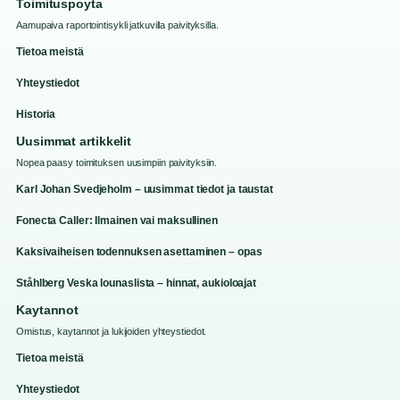
Toimituspoyta
Aamupaiva raportointisykli jatkuvilla paivityksilla.
Tietoa meistä
Yhteystiedot
Historia
Uusimmat artikkelit
Nopea paasy toimituksen uusimpiin paivityksiin.
Karl Johan Svedjeholm – uusimmat tiedot ja taustat
Fonecta Caller: Ilmainen vai maksullinen
Kaksivaiheisen todennuksen asettaminen – opas
Ståhlberg Veska lounaslista – hinnat, aukioloajat
Kaytannot
Omistus, kaytannot ja lukijoiden yhteystiedot.
Tietoa meistä
Yhteystiedot