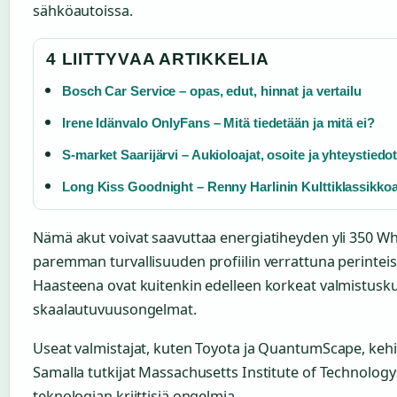
sähköautoissa.
4 LIITTYVAA ARTIKKELIA
Bosch Car Service – opas, edut, hinnat ja vertailu
Irene Idänvalo OnlyFans – Mitä tiedetään ja mitä ei?
S-market Saarijärvi – Aukioloajat, osoite ja yhteystiedo
Long Kiss Goodnight – Renny Harlinin Kulttiklassikko
Nämä akut voivat saavuttaa energiatiheyden yli 350 Wh/
paremman turvallisuuden profiilin verrattuna perinteisi
Haasteena ovat kuitenkin edelleen korkeat valmistusk
skaalautuvuusongelmat.
Useat valmistajat, kuten Toyota ja QuantumScape, kehitt
Samalla tutkijat Massachusetts Institute of Technologys
teknologian kriittisiä ongelmia.