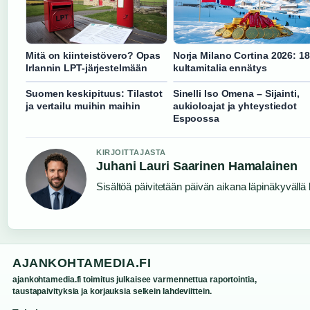
Mitä on kiinteistövero? Opas
Norja Milano Cortina 2026: 18
Irlannin LPT-järjestelmään
kultamitalia ennätys
Suomen keskipituus: Tilastot
Sinelli Iso Omena – Sijainti,
ja vertailu muihin maihin
aukioloajat ja yhteystiedot
Espoossa
KIRJOITTAJASTA
Juhani Lauri Saarinen Hamalainen
Sisältöä päivitetään päivän aikana läpinäkyvällä l
AJANKOHTAMEDIA.FI
ajankohtamedia.fi toimitus julkaisee varmennettua raportointia,
taustapaivityksia ja korjauksia selkein lahdeviittein.