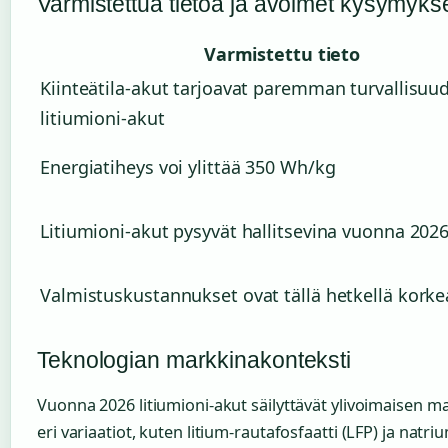
Varmistettua tietoa ja avoimet kysymyks
Varmistettu tieto
Kiinteätila-akut tarjoavat paremman turvallisuu
litiumioni-akut
Energiatiheys voi ylittää 350 Wh/kg
Litiumioni-akut pysyvät hallitsevina vuonna 202
Valmistuskustannukset ovat tällä hetkellä korke
Teknologian markkinakonteksti
Vuonna 2026 litiumioni-akut säilyttävät ylivoimaisen 
eri variaatiot, kuten litium-rautafosfaatti (LFP) ja natri