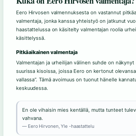
Kuka on Eero Hirvosen valmentaja?
Eero Hirvosen valmennuksesta on vastannut pitkäa
valmentaja, jonka kanssa yhteistyö on jatkunut vuo
haastattelussa on käsitelty valmentajan roolia urhei
käsittelyssä.
Pitkäaikainen valmentaja
Valmentajan ja urheilijan välinen suhde on näkynyt e
suurissa kisoissa, joissa Eero on kertonut olevansa
vallassa”. Tämä avoimuus on tuonut hänelle kannat
keskuudessa.
En ole vihaisin mies kentällä, mutta tunteet tule
vahvana.
— Eero Hirvonen, Yle -haastattelu