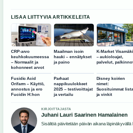
LISAA LIITTYVIA ARTIKKELEITA
CRP-arvo
Maailman isoin
K-Market Visamäk
keuhkokuumeessa
hauki – ennätykset
– aukioloajat,
– Normaalit ja
ja paino
palvelut, palkinno
kohonneet arvot
Fusidic Acid
Parhaat
Disney koirien
Orifarm – Käyttö,
nappikuulokkeet
nimet:
annostus ja ero
2025 – testivoittajat
Suosituimmat lista
Fucidin H:hon
ja vertailu
ja vinkit
KIRJOITTAJASTA
Juhani Lauri Saarinen Hamalainen
Sisältöä päivitetään päivän aikana läpinäkyvällä l