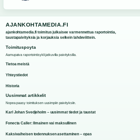
AJANKOHTAMEDIA.FI
ajankohtamedia.fi toimitus julkaisee varmennettua raportointia,
taustapaivityksia ja korjauksia selkein lahdeviittein.
Toimituspoyta
Aamupaiva raportointisykli jatkuvilla paivityksilla.
Tietoa meistä
Yhteystiedot
Historia
Uusimmat artikkelit
Nopea paasy toimituksen uusimpiin paivityksiin.
Karl Johan Svedjeholm – uusimmat tiedot ja taustat
Fonecta Caller: Ilmainen vai maksullinen
Kaksivaiheisen todennuksen asettaminen – opas