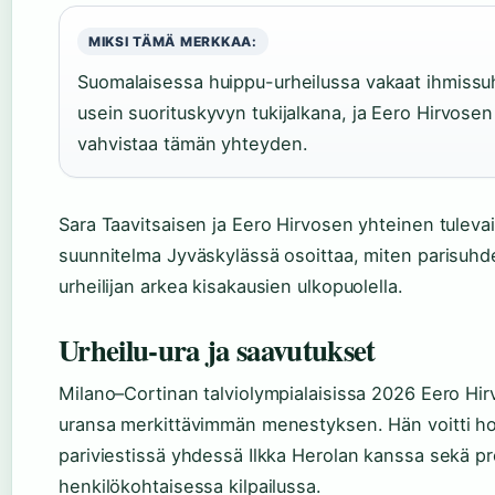
MIKSI TÄMÄ MERKKAA:
Suomalaisessa huippu-urheilussa vakaat ihmiss
usein suorituskyvyn tukijalkana, ja Eero Hirvose
vahvistaa tämän yhteyden.
Sara Taavitsaisen ja Eero Hirvosen yhteinen tulev
suunnitelma Jyväskylässä osoittaa, miten parisuhd
urheilijan arkea kisakausien ulkopuolella.
Urheilu-ura ja saavutukset
Milano–Cortinan talviolympialaisissa 2026 Eero Hir
uransa merkittävimmän menestyksen. Hän voitti h
pariviestissä yhdessä Ilkka Herolan kanssa sekä p
henkilökohtaisessa kilpailussa.