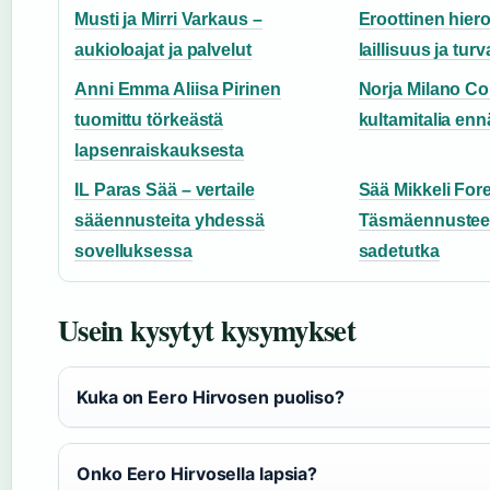
Musti ja Mirri Varkaus –
Eroottinen hiero
aukioloajat ja palvelut
laillisuus ja turv
Anni Emma Aliisa Pirinen
Norja Milano Co
tuomittu törkeästä
kultamitalia enn
lapsenraiskauksesta
IL Paras Sää – vertaile
Sää Mikkeli For
sääennusteita yhdessä
Täsmäennusteet 
sovelluksessa
sadetutka
Usein kysytyt kysymykset
Kuka on Eero Hirvosen puoliso?
Onko Eero Hirvosella lapsia?