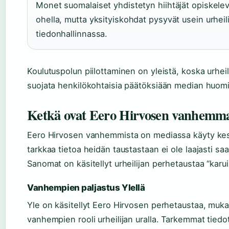
Monet suomalaiset yhdistetyn hiihtäjät opiskelev
ohella, mutta yksityiskohdat pysyvät usein urhei
tiedonhallinnassa.
Koulutuspolun piilottaminen on yleistä, koska urheil
suojata henkilökohtaisia päätöksiään median huomi
Ketkä ovat Eero Hirvosen vanhemm
Eero Hirvosen vanhemmista on mediassa käyty kes
tarkkaa tietoa heidän taustastaan ei ole laajasti saata
Sanomat on käsitellyt urheilijan perhetaustaa “karui
Vanhempien paljastus Ylellä
Yle on käsitellyt Eero Hirvosen perhetaustaa, muka
vanhempien rooli urheilijan uralla. Tarkemmat tie