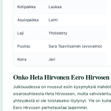
Kotipaikka
Laukaa
Asuinpaikka
Lahti
Laji
Yhdistetty
Puoliso
Sara Taavitsainen (avovaimo)
Koira
Jeri
Onko Heta Hirvonen Eero Hirvosen 
Julkisuudessa on noussut esiin kysymyksiä mahdol
sisarosuhteesta Heta Hirvoseen, mutta vahvistettua
yhteydestä ei ole toistaiseksi löytynyt. Yle on kuite
Eero Hirvosen perhetaustaa laajemmin.