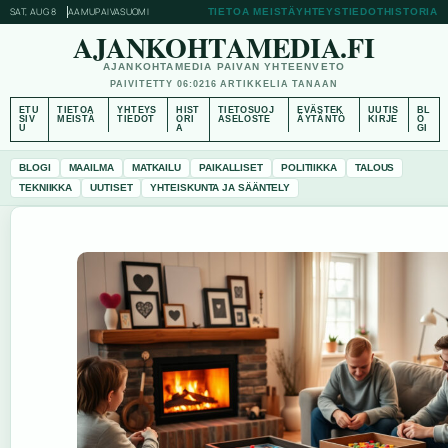
SAT, AUG 8
AAMUPAIVA
SUOMI
TIETOA MEISTÄ
YHTEYSTIEDOT
HISTORIA
AJANKOHTAMEDIA.FI
AJANKOHTAMEDIA PAIVAN YHTEENVETO
PAIVITETTY 06:02
16 ARTIKKELIA TANAAN
ETU
TIETOA
YHTEYS
HIST
TIETOSUOJ
EVÄSTEK
UUTIS
BL
SIV
MEISTÄ
TIEDOT
ORI
ASELOSTE
ÄYTÄNTÖ
KIRJE
O
U
A
GI
BLOGI
MAAILMA
MATKAILU
PAIKALLISET
POLITIIKKA
TALOUS
TEKNIIKKA
UUTISET
YHTEISKUNTA JA SÄÄNTELY