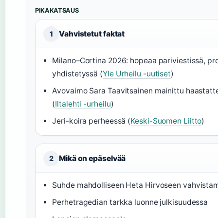
PIKAKATSAUS
Vahvistetut faktat
1
Milano–Cortina 2026: hopeaa pariviestissä, pr
yhdistetyssä (
Yle Urheilu -uutiset
)
Avovaimo Sara Taavitsainen mainittu haastatte
(
Iltalehti -urheilu
)
Jeri-koira perheessä (
Keski-Suomen Liitto
)
Mikä on epäselvää
2
Suhde mahdolliseen Heta Hirvoseen vahvista
Perhetragedian tarkka luonne julkisuudessa