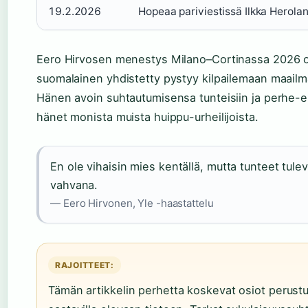
19.2.2026
Hopeaa pariviestissä Ilkka Herola
Eero Hirvosen menestys Milano–Cortinassa 2026 os
suomalainen yhdistetty pystyy kilpailemaan maailma
Hänen avoin suhtautumisensa tunteisiin ja perhe-
hänet monista muista huippu-urheilijoista.
En ole vihaisin mies kentällä, mutta tunteet tule
vahvana.
— Eero Hirvonen, Yle -haastattelu
RAJOITTEET:
Tämän artikkelin perhetta koskevat osiot perustuv