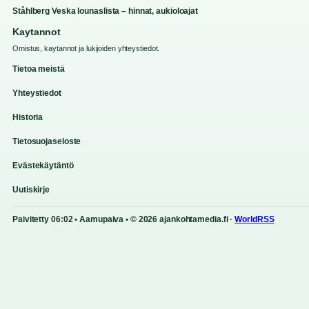
Ståhlberg Veska lounaslista – hinnat, aukioloajat
Kaytannot
Omistus, kaytannot ja lukijoiden yhteystiedot.
Tietoa meistä
Yhteystiedot
Historia
Tietosuojaseloste
Evästekäytäntö
Uutiskirje
Paivitetty 06:02 • Aamupaiva • © 2026 ajankohtamedia.fi ·
WorldRSS