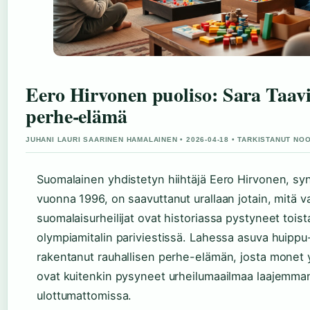
Eero Hirvonen puoliso: Sara Taavi
perhe-elämä
JUHANI LAURI SAARINEN HAMALAINEN • 2026-04-18 • TARKISTANUT NO
Suomalainen yhdistetyn hiihtäjä Eero Hirvonen, sy
vuonna 1996, on saavuttanut urallaan jotain, mitä v
suomalaisurheilijat ovat historiassa pystyneet tois
olympiamitalin pariviestissä. Lahessa asuva huippu-
rakentanut rauhallisen perhe-elämän, josta monet 
ovat kuitenkin pysyneet urheilumaailmaa laajemma
ulottumattomissa.