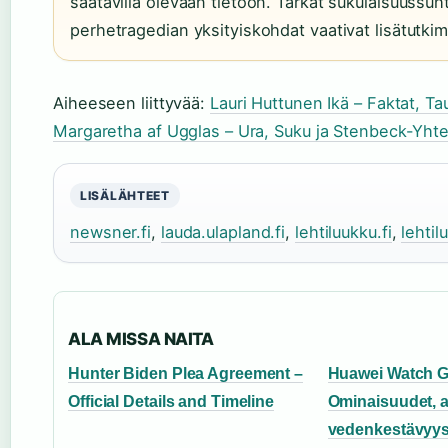
saatavilla olevaan tietoon. Tarkat sukulaisuussuh
perhetragedian yksityiskohdat vaativat lisätutkim
Aiheeseen liittyvää:
Lauri Huttunen Ikä – Faktat, Ta
Margaretha af Ugglas – Ura, Suku ja Stenbeck-Yht
LISÄLÄHTEET
newsner.fi
,
lauda.ulapland.fi
,
lehtiluukku.fi
,
lehtil
ALA MISSA NAITA
Hunter Biden Plea Agreement –
Huawei Watch G
Official Details and Timeline
Ominaisuudet, a
vedenkestävyy