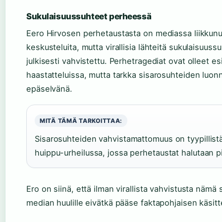
Sukulaisuussuhteet perheessä
Eero Hirvosen perhetaustasta on mediassa liikkunu
keskusteluita, mutta virallisia lähteitä sukulaisuussu
julkisesti vahvistettu. Perhetragediat ovat olleet esi
haastatteluissa, mutta tarkka sisarosuhteiden luo
epäselvänä.
MITÄ TÄMÄ TARKOITTAA:
Sisarosuhteiden vahvistamattomuus on tyypillis
huippu-urheilussa, jossa perhetaustat halutaan pi
Ero on siinä, että ilman virallista vahvistusta nämä 
median huulille eivätkä pääse faktapohjaisen käsittel