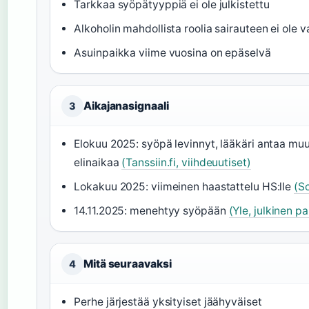
Tarkkaa syöpätyyppiä ei ole julkistettu
Alkoholin mahdollista roolia sairauteen ei ole v
Asuinpaikka viime vuosina on epäselvä
Aikajanasignaali
3
Elokuu 2025: syöpä levinnyt, lääkäri antaa 
elinaikaa
(Tanssiin.fi, viihdeuutiset)
Lokakuu 2025: viimeinen haastattelu HS:lle
(S
14.11.2025: menehtyy syöpään
(Yle, julkinen pa
Mitä seuraavaksi
4
Perhe järjestää yksityiset jäähyväiset