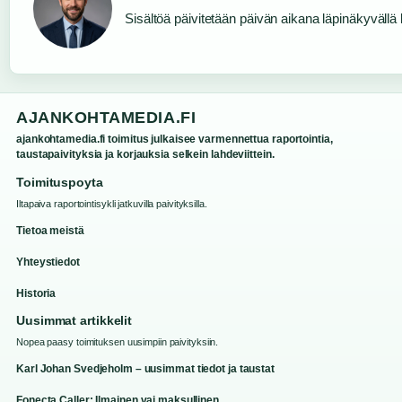
Sisältöä päivitetään päivän aikana läpinäkyvällä l
AJANKOHTAMEDIA.FI
ajankohtamedia.fi toimitus julkaisee varmennettua raportointia,
taustapaivityksia ja korjauksia selkein lahdeviittein.
Toimituspoyta
Iltapaiva raportointisykli jatkuvilla paivityksilla.
Tietoa meistä
Yhteystiedot
Historia
Uusimmat artikkelit
Nopea paasy toimituksen uusimpiin paivityksiin.
Karl Johan Svedjeholm – uusimmat tiedot ja taustat
Fonecta Caller: Ilmainen vai maksullinen