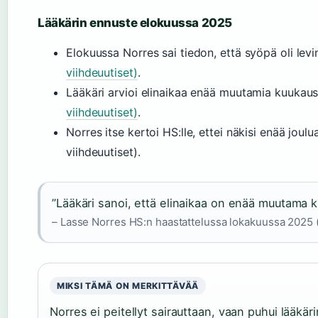
Lääkärin ennuste elokuussa 2025
Elokuussa Norres sai tiedon, että syöpä oli lev
viihdeuutiset)
.
Lääkäri arvioi elinaikaa enää muutamia kuukau
viihdeuutiset)
.
Norres itse kertoi HS:lle, ettei näkisi enää joulua
viihdeuutiset).
”Lääkäri sanoi, että elinaikaa on enää muutama k
– Lasse Norres HS:n haastattelussa lokakuussa 2025 (T
MIKSI TÄMÄ ON MERKITTÄVÄÄ
Norres ei peitellyt sairauttaan, vaan puhui lääkä