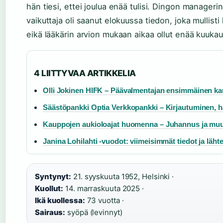
hän tiesi, ettei joulua enää tulisi. Dingon manageri
vaikuttaja oli saanut elokuussa tiedon, joka mullisti
eikä lääkärin arvion mukaan aikaa ollut enää kuuk
4 LIITTYVAA ARTIKKELIA
Olli Jokinen HIFK – Päävalmentajan ensimmäinen kau
Säästöpankki Optia Verkkopankki – Kirjautuminen, häi
Kauppojen aukioloajat huomenna – Juhannus ja muu
Janina Lohilahti -vuodot: viimeisimmät tiedot ja lähte
Syntynyt:
21. syyskuuta 1952, Helsinki ·
Kuollut:
14. marraskuuta 2025 ·
Ikä kuollessa:
73 vuotta ·
Sairaus:
syöpä (levinnyt)