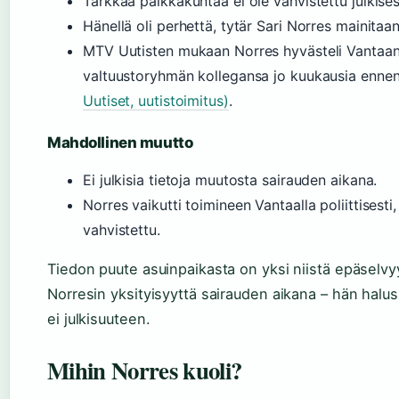
Tarkkaa paikkakuntaa ei ole vahvistettu julkises
Hänellä oli perhettä, tytär Sari Norres mainitaan
MTV Uutisten mukaan Norres hyvästeli Vanta
valtuustoryhmän kollegansa jo kuukausia enn
Uutiset, uutistoimitus)
.
Mahdollinen muutto
Ei julkisia tietoja muutosta sairauden aikana.
Norres vaikutti toimineen Vantaalla poliittisesti
vahvistettu.
Tiedon puute asuinpaikasta on yksi niistä epäselvyy
Norresin yksityisyyttä sairauden aikana – hän halu
ei julkisuuteen.
Mihin Norres kuoli?