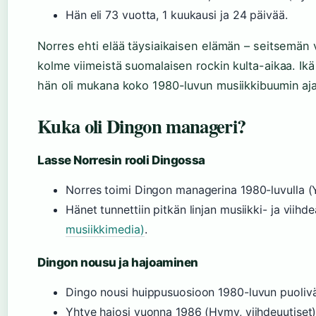
Hän eli 73 vuotta, 1 kuukausi ja 24 päivää.
Norres ehti elää täysiaikaisen elämän – seitsemän
kolme viimeistä suomalaisen rockin kulta-aikaa. Ikä
hän oli mukana koko 1980-luvun musiikkibuumin aj
Kuka oli Dingon manageri?
Lasse Norresin rooli Dingossa
Norres toimi Dingon managerina 1980-luvulla (Yl
Hänet tunnettiin pitkän linjan musiikki- ja viihd
musiikkimedia)
.
Dingon nousu ja hajoaminen
Dingo nousi huippusuosioon 1980-luvun puolivä
Yhtye hajosi vuonna 1986 (Hymy, viihdeuutiset)