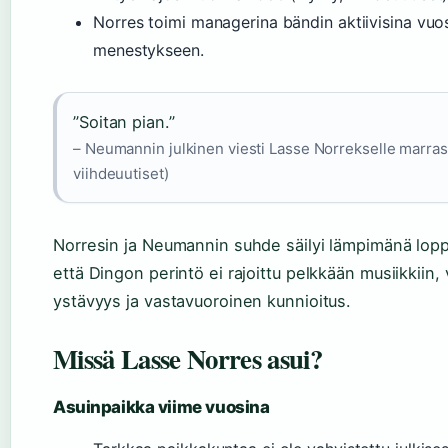
Norres toimi managerina bändin aktiivisina vuos
menestykseen.
”Soitan pian.”
– Neumannin julkinen viesti Lasse Norrekselle marr
viihdeuutiset)
Norresin ja Neumannin suhde säilyi lämpimänä lop
että Dingon perintö ei rajoittu pelkkään musiikkiin, v
ystävyys ja vastavuoroinen kunnioitus.
Missä Lasse Norres asui?
Asuinpaikka viime vuosina