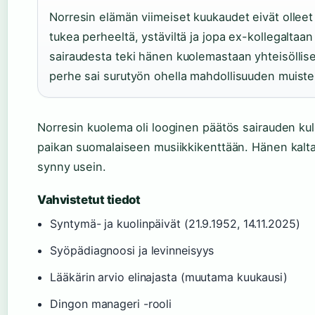
Norresin elämän viimeiset kuukaudet eivät olleet 
tukea perheeltä, ystäviltä ja jopa ex-kollegalta
sairaudesta teki hänen kuolemastaan yhteisölli
perhe sai surutyön ohella mahdollisuuden muistell
Norresin kuolema oli looginen päätös sairauden kulul
paikan suomalaiseen musiikkikenttään. Hänen kalta
synny usein.
Vahvistetut tiedot
Syntymä- ja kuolinpäivät (21.9.1952, 14.11.2025)
Syöpädiagnoosi ja levinneisyys
Lääkärin arvio elinajasta (muutama kuukausi)
Dingon manageri -rooli