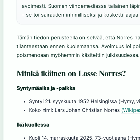
avoimesti. Suomen viihdemediassa tällainen läpi
– se toi sairauden inhimilliseksi ja kosketti laajaa
Tämän tiedon perusteella on selvää, että Norres hal
tilanteestaan ennen kuolemaansa. Avoimuus loi poh
poismenoaan myöhemmin käsiteltiin julkisuudessa.
Minkä ikäinen on Lasse Norres?
Syntymäaika ja -paikka
Syntyi 21. syyskuuta 1952 Helsingissä (Hymy, vi
Koko nimi: Lars Johan Christian Norres
(Wikiped
Ikä kuollessa
Kuoli 14. marraskuuta 2025, 73-vuotiaana (Hymy