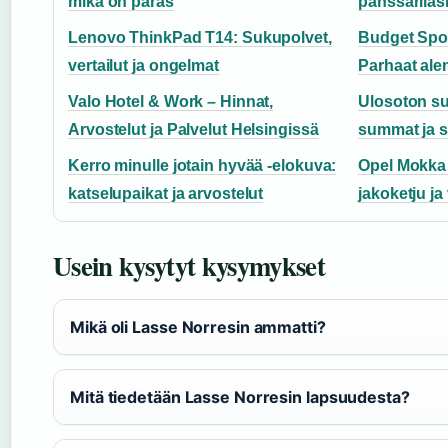
mikä on paras
panssarilasi
Lenovo ThinkPad T14: Sukupolvet,
Budget Spor
vertailut ja ongelmat
Parhaat alen
Valo Hotel & Work – Hinnat,
Ulosoton s
Arvostelut ja Palvelut Helsingissä
summat ja 
Kerro minulle jotain hyvää -elokuva:
Opel Mokka 
katselupaikat ja arvostelut
jakoketju ja 
Usein kysytyt kysymykset
Mikä oli Lasse Norresin ammatti?
Mitä tiedetään Lasse Norresin lapsuudesta?