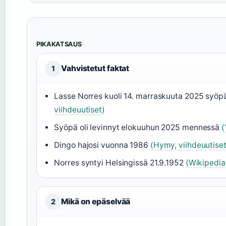
PIKAKATSAUS
Vahvistetut faktat
1
Lasse Norres kuoli 14. marraskuuta 2025 syö
viihdeuutiset)
Syöpä oli levinnyt elokuuhun 2025 mennessä
(
Dingo hajosi vuonna 1986
(Hymy, viihdeuutiset
Norres syntyi Helsingissä 21.9.1952
(Wikipedia,
Mikä on epäselvää
2