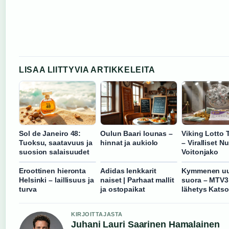
LISAA LIITTYVIA ARTIKKELEITA
Sol de Janeiro 48:
Oulun Baari lounas –
Viking Lotto 
Tuoksu, saatavuus ja
hinnat ja aukiolo
– Viralliset N
suosion salaisuudet
Voitonjako
Eroottinen hieronta
Adidas lenkkarit
Kymmenen uu
Helsinki – laillisuus ja
naiset | Parhaat mallit
suora – MTV3 
turva
ja ostopaikat
lähetys Kats
KIRJOITTAJASTA
Juhani Lauri Saarinen Hamalainen