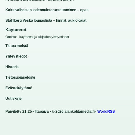
Kaksivaiheisen todennuksen asettaminen – opas
Ståhlberg Veska lounaslista – hinnat, aukioloajat
Kaytannot
Omistus, kaytannot ja lukijoiden yhteystiedot.
Tietoa meistä
Yhteystiedot
Historia
Tietosuojaseloste
Evästekäytäntö
Uutiskirje
Paivitetty 21:25 • Iltapaiva • © 2026 ajankohtamedia.fi ·
WorldRSS