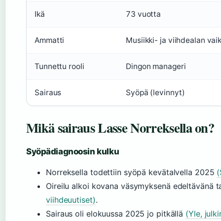
Ikä
73 vuotta
Ammatti
Musiikki- ja viihdealan vai
Tunnettu rooli
Dingon manageri
Sairaus
Syöpä (levinnyt)
Mikä sairaus Lasse Norreksella on?
Syöpädiagnoosin kulku
Norreksella todettiin syöpä kevätalvella 2025
(
Oireilu alkoi kovana väsymyksenä edeltävänä 
viihdeuutiset)
.
Sairaus oli elokuussa 2025 jo pitkällä
(Yle, julk