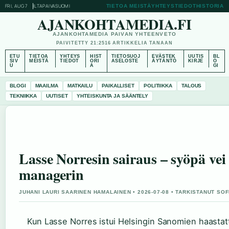
FRI, AUG 7
ILTAPAIVA
SUOMI
TIETOA MEISTÄ
YHTEYSTIEDOT
HISTORIA
AJANKOHTAMEDIA.FI
AJANKOHTAMEDIA PAIVAN YHTEENVETO
PAIVITETTY 21:25
16 ARTIKKELIA TANAAN
ETU
TIETOA
YHTEYS
HIST
TIETOSUOJ
EVÄSTEK
UUTIS
BL
SIV
MEISTÄ
TIEDOT
ORI
ASELOSTE
ÄYTÄNTÖ
KIRJE
O
U
A
GI
BLOGI
MAAILMA
MATKAILU
PAIKALLISET
POLITIIKKA
TALOUS
TEKNIIKKA
UUTISET
YHTEISKUNTA JA SÄÄNTELY
Lasse Norresin sairaus – syöpä ve
managerin
JUHANI LAURI SAARINEN HAMALAINEN • 2026-07-08 • TARKISTANUT SOF
Kun Lasse Norres istui Helsingin Sanomien haastat