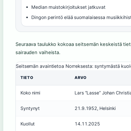
Median muistokirjoitukset jatkuvat
Dingon perintö elää suomalaisessa musiikkihis
Seuraava taulukko kokoaa seitsemän keskeistä tie
sairauden vaiheista.
Seitsemän avaintietoa Norreksesta: syntymästä kuole
TIETO
ARVO
Koko nimi
Lars “Lasse” Johan Christi
Syntynyt
21.9.1952, Helsinki
Kuollut
14.11.2025