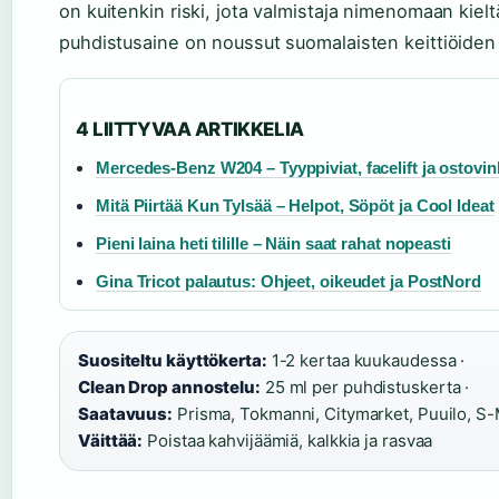
on kuitenkin riski, jota valmistaja nimenomaan kieltä
puhdistusaine on noussut suomalaisten keittiöiden 
4 LIITTYVAA ARTIKKELIA
Mercedes-Benz W204 – Tyyppiviat, facelift ja ostovin
Mitä Piirtää Kun Tylsää – Helpot, Söpöt ja Cool Ideat
Pieni laina heti tilille – Näin saat rahat nopeasti
Gina Tricot palautus: Ohjeet, oikeudet ja PostNord
Suositeltu käyttökerta:
1-2 kertaa kuukaudessa ·
Clean Drop annostelu:
25 ml per puhdistuskerta ·
Saatavuus:
Prisma, Tokmanni, Citymarket, Puuilo, S-
Väittää:
Poistaa kahvijäämiä, kalkkia ja rasvaa