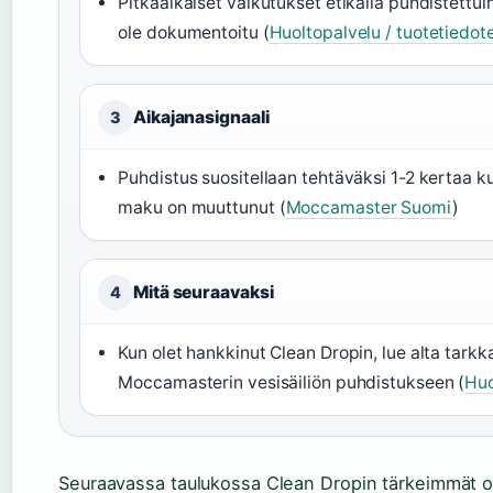
Pitkäaikaiset vaikutukset etikalla puhdistettui
ole dokumentoitu (
Huoltopalvelu / tuotetiedot
Aikajanasignaali
3
Puhdistus suositellaan tehtäväksi 1-2 kertaa k
maku on muuttunut (
Moccamaster Suomi
)
Mitä seuraavaksi
4
Kun olet hankkinut Clean Dropin, lue alta tarkk
Moccamasterin vesisäiliön puhdistukseen (
Huo
Seuraavassa taulukossa Clean Dropin tärkeimmät o