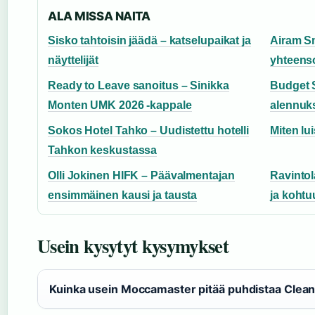
ALA MISSA NAITA
Sisko tahtoisin jäädä – katselupaikat ja
Airam S
näyttelijät
yhteenso
Ready to Leave sanoitus – Sinikka
Budget S
Monten UMK 2026 -kappale
alennuks
Sokos Hotel Tahko – Uudistettu hotelli
Miten lui
Tahkon keskustassa
Olli Jokinen HIFK – Päävalmentajan
Ravintol
ensimmäinen kausi ja tausta
ja kohtu
Usein kysytyt kysymykset
Kuinka usein Moccamaster pitää puhdistaa Clean