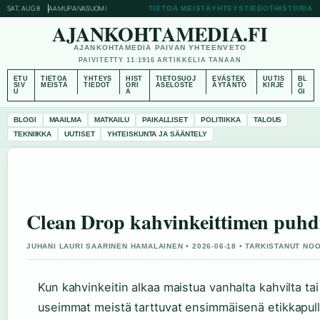
SAT, AUG 8
AAMUPAIVA
SUOMI
TIETOA MEISTÄ
YHTEYSTIEDOT
HISTORIA
AJANKOHTAMEDIA.FI
AJANKOHTAMEDIA PAIVAN YHTEENVETO
PAIVITETTY 11:19
16 ARTIKKELIA TANAAN
ETU
TIETOA
YHTEYS
HIST
TIETOSUOJ
EVÄSTEK
UUTIS
BL
SIV
MEISTÄ
TIEDOT
ORI
ASELOSTE
ÄYTÄNTÖ
KIRJE
O
U
A
GI
BLOGI
MAAILMA
MATKAILU
PAIKALLISET
POLITIIKKA
TALOUS
TEKNIIKKA
UUTISET
YHTEISKUNTA JA SÄÄNTELY
Clean Drop kahvinkeittimen puhdi
JUHANI LAURI SAARINEN HAMALAINEN • 2026-06-18 • TARKISTANUT NO
Kun kahvinkeitin alkaa maistua vanhalta kahvilta ta
useimmat meistä tarttuvat ensimmäisenä etikkapu