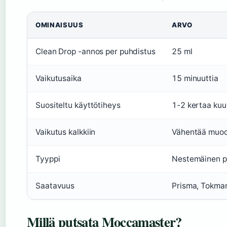
OMINAISUUS
ARVO
Clean Drop -annos per puhdistus
25 ml
Vaikutusaika
15 minuuttia
Suositeltu käyttötiheys
1-2 kertaa ku
Vaikutus kalkkiin
Vähentää muod
Tyyppi
Nestemäinen p
Saatavuus
Prisma, Tokman
Millä putsata Moccamaster?