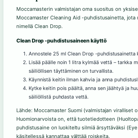
Moccamasterin valmistajan oma suositus on yksisel
Moccamaster Cleaning Aid -puhdistusainetta, jota 
nimellä Clean Drop.
Clean Drop -puhdistusaineen käyttö
Annostele 25 ml Clean Drop -puhdistusainetta k
Lisää päälle noin 1 litra kylmää vettä – tarkka m
säiliöllisen täyttäminen on turvallista.
Käynnistä keitin ilman kahvia ja anna puhdistus
Kytke keitin pois päältä, anna sen jäähtyä ja huu
säiliöllistä puhdasta vettä.
Lähde: Moccamaster Suomi (valmistajan viralliset o
Huomionarvoista on, että tuotetiedotteen (Huoltop
puhdistusaine on luokiteltu silmiä ärsyttäväksi (Eye I
käsitellessä kannattaa välttää roiskeita.