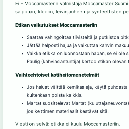
Ei – Moccamasterin valmistaja Moccamaster Suomi (
saippuan, kloorin, leivinjauheen ja synteettisten p
Etikan vaikutukset Moccamasteriin
Saattaa vahingoittaa tiivisteitä ja putkistoa pitkä
Jättää helposti hajua ja vaikuttaa kahvin makuu
Vaikka etikka on luonnostaan hapan, se ei ole su
Paulig (kahviasiantuntija) kertoo etikan olevan t
Vaihtoehtoiset kotihoitomenetelmät
Jos haluat välttää kemikaaleja, käytä puhdasta 
kuitenkaan poista kalkkia.
Martat suosittelevat Martat (kuluttajaneuvonta
jos keittimen materiaalit kestävät sitä.
Viesti on selvä: etikka ei kuulu Moccamasteriin.