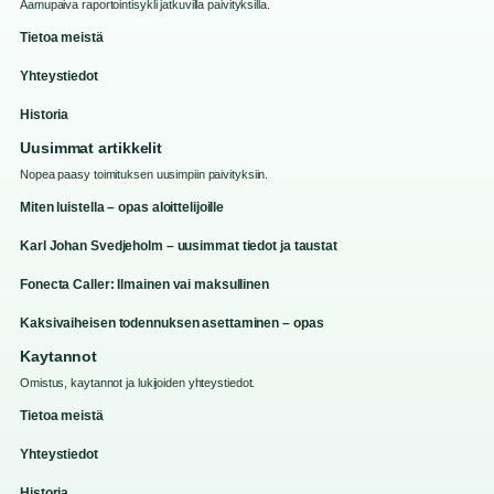
Aamupaiva raportointisykli jatkuvilla paivityksilla.
Tietoa meistä
Yhteystiedot
Historia
Uusimmat artikkelit
Nopea paasy toimituksen uusimpiin paivityksiin.
Miten luistella – opas aloittelijoille
Karl Johan Svedjeholm – uusimmat tiedot ja taustat
Fonecta Caller: Ilmainen vai maksullinen
Kaksivaiheisen todennuksen asettaminen – opas
Kaytannot
Omistus, kaytannot ja lukijoiden yhteystiedot.
Tietoa meistä
Yhteystiedot
Historia