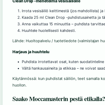
Clean Drop -menetelmä vesisäiliölle
Irrota vesisäiliö keittimestä (jos mahdollista) j
Kaada 25 ml Clean Drop -puhdistusainetta ja täy
Anna vaikuttaa 15 minuuttia – puhdista tarvittae
Huuhtele huolellisesti kahdesti.
Lähde: Huoltopalvelu / tuotetiedote (valmistajan hu
Harjaus ja huuhtelu
Puhdista irrotettavat osat, kuten suodatinteline 
Vältä hankausaineita ja etikkaa – ne voivat sa
Käytännössä: kun puhdistat säiliön, teet samalla k
huollon.
Saako Moccamasterin pestä etikalla