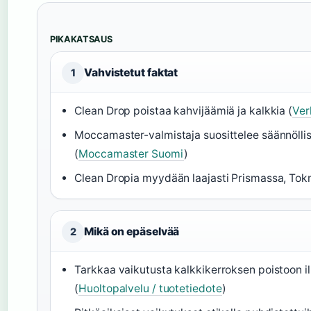
PIKAKATSAUS
Vahvistetut faktat
1
Clean Drop poistaa kahvijäämiä ja kalkkia (
Ver
Moccamaster-valmistaja suosittelee säännölli
(
Moccamaster Suomi
)
Clean Dropia myydään laajasti Prismassa, Tokm
Mikä on epäselvää
2
Tarkkaa vaikutusta kalkkikerroksen poistoon 
(
Huoltopalvelu / tuotetiedote
)