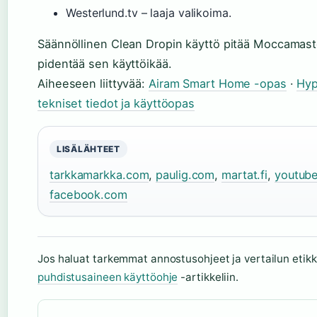
Westerlund.tv – laaja valikoima.
Säännöllinen Clean Dropin käyttö pitää Moccamast
pidentää sen käyttöikää.
Aiheeseen liittyvää:
Airam Smart Home -opas
·
Hyp
tekniset tiedot ja käyttöopas
LISÄLÄHTEET
tarkkamarkka.com
,
paulig.com
,
martat.fi
,
youtub
facebook.com
Jos haluat tarkemmat annostusohjeet ja vertailun etik
puhdistusaineen käyttöohje
-artikkeliin.