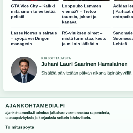
GTA Vice City – Kaikki
Loppuuko Lemmen
Adidas le
mitä sinun tulee tietää
viemää? – Tietoa
| Parhaat m
pelistä
tauosta, jaksot ja
ostopaika
kanava
Lasse Norresin sairaus
RS-viruksen oireet –
Sanomale
– syöpä vei Dingon
mistä tunnistaa, kesto
Suomessa
managerin
ja milloin lääkäriin
Lehteä
KIRJOITTAJASTA
Juhani Lauri Saarinen Hamalainen
Sisältöä päivitetään päivän aikana läpinäkyvällä l
AJANKOHTAMEDIA.FI
ajankohtamedia.fi toimitus julkaisee varmennettua raportointia,
taustapaivityksia ja korjauksia selkein lahdeviittein.
Toimituspoyta