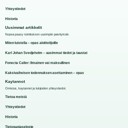
Yhteystiedot
Historia
Uusimmat artikkelit
Nopea paasy toimituksen uusimpiin paivityksiin.
Miten luistella – opas aloittelijoille
Karl Johan Svedjeholm – uusimmat tiedot ja taustat
Fonecta Caller: Ilmainen vai maksullinen
Kaksivaiheisen todennuksen asettaminen – opas
Kaytannot
Omistus, kaytannot ja lukijoiden yhteystiedot.
Tietoa meistä
Yhteystiedot
Historia
Tietosuojaseloste