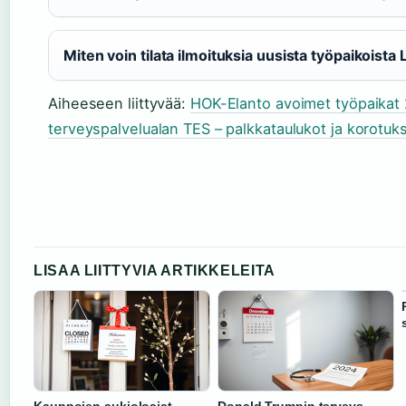
Miten voin tilata ilmoituksia uusista työpaikoist
Aiheeseen liittyvää:
HOK-Elanto avoimet työpaikat
terveyspalvelualan TES – palkkataulukot ja korotuk
LISAA LIITTYVIA ARTIKKELEITA
Kauppojen aukioloajat
Donald Trumpin terveys –