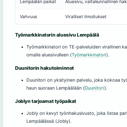
Lempäälän paikat
Aluesivu, valtakunnallinen ha
Vahvuus
Viralliset ilmoitukset
Työmarkkinatorin aluesivu Lempäälä
Työmarkkinatori on TE-palveluiden virallinen k
omalle aluesivulleen (
Työmarkkinatori
).
Duunitorin hakutoiminnot
Duunitori on yksityinen palvelu, joka kokoaa työ
haun suoraan Lempäälään (
Duunitori
).
Joblyn tarjoamat työpaikat
Jobly on kevyt työnhakusivusto, joka listaa pa
Lempäälässä (Jobly).