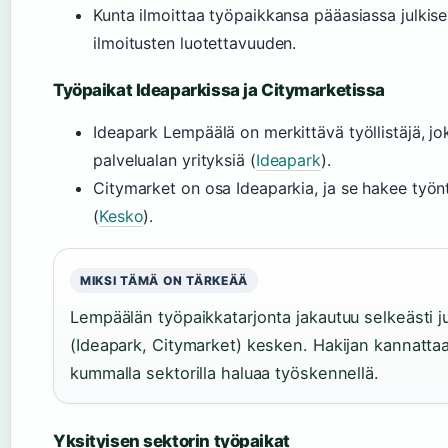
Kunta ilmoittaa työpaikkansa pääasiassa julki
ilmoitusten luotettavuuden.
Työpaikat Ideaparkissa ja Citymarketissa
Ideapark Lempäälä on merkittävä työllistäjä, jo
palvelualan yrityksiä (
Ideapark
).
Citymarket on osa Ideaparkia, ja se hakee työnt
(
Kesko
).
MIKSI TÄMÄ ON TÄRKEÄÄ
Lempäälän työpaikkatarjonta jakautuu selkeästi ju
(Ideapark, Citymarket) kesken. Hakijan kannatt
kummalla sektorilla haluaa työskennellä.
Yksityisen sektorin työpaikat