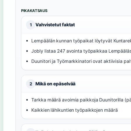
PIKAKATSAUS
Vahvistetut faktat
1
Lempäälän kunnan työpaikat löytyvät Kuntarek
Jobly listaa 247 avointa työpaikkaa Lempääläs
Duunitori ja Työmarkkinatori ovat aktiivisia pal
Mikä on epäselvää
2
Tarkka määrä avoimia paikkoja Duunitorilla (pä
Kaikkien lähikuntien työpaikkojen määrä