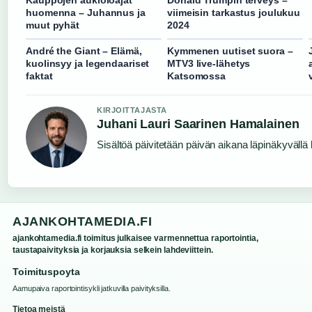
huomenna – Juhannus ja
viimeisin tarkastus joulukuu
muut pyhät
2024
André the Giant – Elämä,
Kymmenen uutiset suora –
kuolinsyy ja legendaariset
MTV3 live-lähetys
faktat
Katsomossa
KIRJOITTAJASTA
Juhani Lauri Saarinen Hamalainen
Sisältöä päivitetään päivän aikana läpinäkyvällä l
AJANKOHTAMEDIA.FI
ajankohtamedia.fi toimitus julkaisee varmennettua raportointia,
taustapaivityksia ja korjauksia selkein lahdeviittein.
Toimituspoyta
Aamupaiva raportointisykli jatkuvilla paivityksilla.
Tietoa meistä