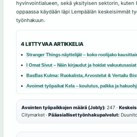
hyvinvointialueen, sekä yksityisen sektorin, kuten 
oppaassa käydään läpi Lempäälän keskeisimmät työn
työnhakuun.
4 LIITTYVAA ARTIKKELIA
Stranger Things näyttelijät – koko roolijako kausittai
I Omat Sivut – Näin kirjaudut ja hoidat vakuutusasiat
BasBas Kulma: Ruokalista, Arvostelut & Vertailu Bis
Avoimet työpaikat Kela – koulutus, palkka ja hakuohj
Avointen työpaikkojen määrä (Jobly):
247 ·
Keskeis
Citymarket ·
Pääasialliset työnhakupalvelut:
Duunitor