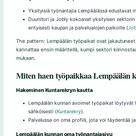
Yksityisiä työnantajia Lempäälässä edustavat mo
Duunitori ja Jobly kokoavat yksityisen sektorin 
erityisesti kaupan ja palvelualojen paikoille (
Job
The pattern: Lempäälän työpaikat ovat jakautunee
kannattaa ensin määritellä, kumpi sektori kiinnost
mukaan.
Miten haen työpaikkaa Lempäälän 
Hakeminen Kuntarekryn kautta
Lempäälän kunnan avoimet työpaikat löytyvät K
sähköisesti (
Kuntarekry
).
Palvelussa on oma profiili, jota voi täydentää j
Lempäälän kunnan oma työnantajasivu