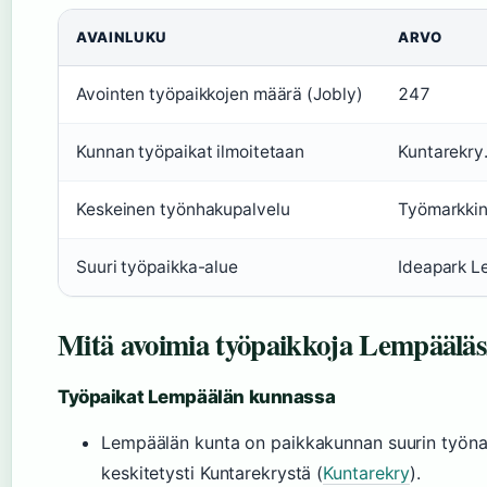
AVAINLUKU
ARVO
Avointen työpaikkojen määrä (Jobly)
247
Kunnan työpaikat ilmoitetaan
Kuntarekry.
Keskeinen työnhakupalvelu
Työmarkkina
Suuri työpaikka-alue
Ideapark L
Mitä avoimia työpaikkoja Lempäälässä
Työpaikat Lempäälän kunnassa
Lempäälän kunta on paikkakunnan suurin työnan
keskitetysti Kuntarekrystä (
Kuntarekry
).