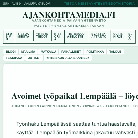
TIETOA MEISTÄ
YHTEYSTIEDOT
HISTORIA
SUN, AUG 9
AAMUPAIVA
SUOMI
AJANKOHTAMEDIA.FI
AJANKOHTAMEDIA PAIVAN YHTEENVETO
PAIVITETTY 07:37
16 ARTIKKELIA TANAAN
ETU
TIETOA
YHTEYS
HIST
TIETOSUOJ
EVÄSTEK
UUTIS
BL
SIV
MEISTÄ
TIEDOT
ORI
ASELOSTE
ÄYTÄNTÖ
KIRJE
O
U
A
GI
BLOGI
MAAILMA
MATKAILU
PAIKALLISET
POLITIIKKA
TALOUS
TEKNIIKKA
UUTISET
YHTEISKUNTA JA SÄÄNTELY
Avoimet työpaikat Lempäälä – löyd
JUHANI LAURI SAARINEN HAMALAINEN • 2026-05-26 • TARKISTANUT LE
Työnhaku Lempäälässä saattaa tuntua haastavalta, jo
käyttää. Lempäälän työmarkkina jakautuu vahvasti j