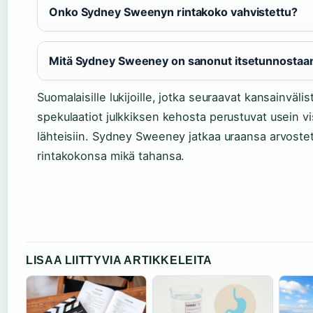
Onko Sydney Sweenyn rintakoko vahvistettu?
Mitä Sydney Sweeney on sanonut itsetunnostaa
Suomalaisille lukijoille, jotka seuraavat kansainvälis
spekulaatiot julkkiksen kehosta perustuvat usein visua
lähteisiin. Sydney Sweeney jatkaa uraansa arvoste
rintakokonsa mikä tahansa.
LISAA LIITTYVIA ARTIKKELEITA