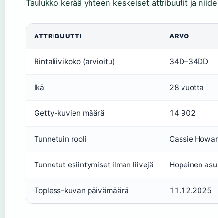
Taulukko kerää yhteen keskeiset attribuutit ja niide
ATTRIBUUTTI
ARVO
Rintaliivikoko (arvioitu)
34D–34DD
Ikä
28 vuotta
Getty-kuvien määrä
14 902
Tunnetuin rooli
Cassie Howar
Tunnetut esiintymiset ilman liivejä
Hopeinen asu,
Topless-kuvan päivämäärä
11.12.2025