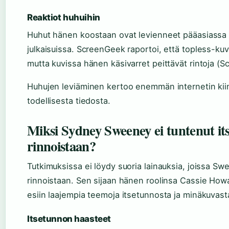
Reaktiot huhuihin
Huhut hänen koostaan ovat levienneet pääasiassa s
julkaisuissa. ScreenGeek raportoi, että topless-kuva
mutta kuvissa hänen käsivarret peittävät rintoja (
Huhujen leviäminen kertoo enemmän internetin kii
todellisesta tiedosta.
Miksi Sydney Sweeney ei tuntenut it
rinnoistaan?
Tutkimuksissa ei löydy suoria lainauksia, joissa S
rinnoistaan. Sen sijaan hänen roolinsa Cassie Ho
esiin laajempia teemoja itsetunnosta ja minäkuvast
Itsetunnon haasteet