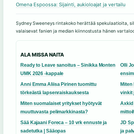
Omena Espoossa: Sijainti, aukioloajat ja vertailu
Sydney Sweeneys rintakoko herättää spekulaatioita, si
valaisevat fanien ja median kiinnostusta hänen vartalo
ALA MISSA NAITA
Ready to Leave sanoitus – Sinikka Monten
Olli 
UMK 2026 -kappale
ensim
Anni Emma Aliisa Pirinen tuomittu
Miten 
törkeästä lapsenraiskauksesta
vinkit
Miten suomalaiset yritykset hyötyvät
Axkid
muuttuvasta pelimarkkinasta?
mittoi
Sää Kajaani Foreca – 10 vrk ennuste ja
JD Spo
sadetutka | Sääopas
ja pa