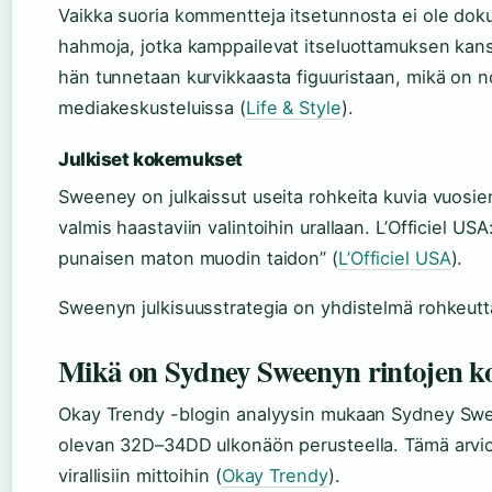
Vaikka suoria kommentteja itsetunnosta ei ole dok
hahmoja, jotka kamppailevat itseluottamuksen kan
hän tunnetaan kurvikkaasta figuuristaan, mikä on no
mediakeskusteluissa (
Life & Style
).
Julkiset kokemukset
Sweeney on julkaissut useita rohkeita kuvia vuosien
valmis haastaviin valintoihin urallaan. L’Officiel U
punaisen maton muodin taidon” (
L’Officiel USA
).
Sweenyn julkisuusstrategia on yhdistelmä rohkeutt
Mikä on Sydney Sweenyn rintojen k
Okay Trendy -blogin analyysin mukaan Sydney Swee
olevan 32D–34DD ulkonäön perusteella. Tämä arvio p
virallisiin mittoihin (
Okay Trendy
).