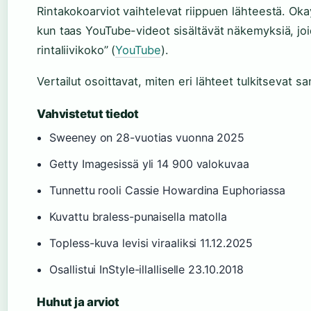
Rintakokoarviot vaihtelevat riippuen lähteestä. Ok
kun taas YouTube-videot sisältävät näkemyksiä, jo
rintaliivikoko” (
YouTube
).
Vertailut osoittavat, miten eri lähteet tulkitsevat s
Vahvistetut tiedot
Sweeney on 28-vuotias vuonna 2025
Getty Imagesissä yli 14 900 valokuvaa
Tunnettu rooli Cassie Howardina Euphoriassa
Kuvattu braless-punaisella matolla
Topless-kuva levisi viraaliksi 11.12.2025
Osallistui InStyle-illalliselle 23.10.2018
Huhut ja arviot