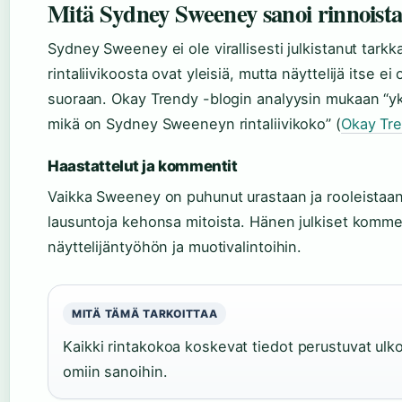
Mitä Sydney Sweeney sanoi rinnoist
Sydney Sweeney ei ole virallisesti julkistanut tark
rintaliivikoosta ovat yleisiä, mutta näyttelijä itse 
suoraan. Okay Trendy -blogin analyysin mukaan “yk
mikä on Sydney Sweeneyn rintaliivikoko” (
Okay Tr
Haastattelut ja kommentit
Vaikka Sweeney on puhunut urastaan ja rooleistaan, 
lausuntoja kehonsa mitoista. Hänen julkiset komme
näyttelijäntyöhön ja muotivalintoihin.
MITÄ TÄMÄ TARKOITTAA
Kaikki rintakokoa koskevat tiedot perustuvat ulk
omiin sanoihin.