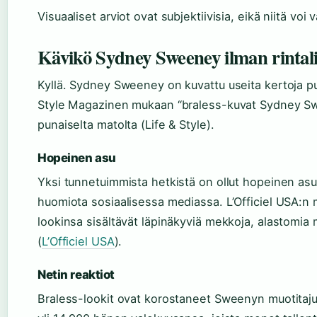
Visuaaliset arviot ovat subjektiivisia, eikä niitä voi 
Kävikö Sydney Sweeney ilman rintali
Kyllä. Sydney Sweeney on kuvattu useita kertoja puna
Style Magazinen mukaan “braless-kuvat Sydney Sw
punaiselta matolta (Life & Style).
Hopeinen asu
Yksi tunnetuimmista hetkistä on ollut hopeinen asu i
huomiota sosiaalisessa mediassa. L’Officiel USA:
lookinsa sisältävät läpinäkyviä mekkoja, alastomia 
(
L’Officiel USA
).
Netin reaktiot
Braless-lookit ovat korostaneet Sweenyn muotitaju