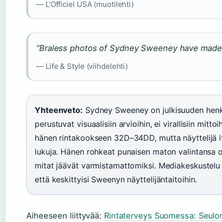
— L’Officiel USA (muotilehti)
“Braless photos of Sydney Sweeney have made h
— Life & Style (viihdelehti)
Yhteenveto:
Sydney Sweeney on julkisuuden henki
perustuvat visuaalisiin arvioihin, ei virallisiin mitto
hänen rintakookseen 32D–34DD, mutta näyttelijä it
lukuja. Hänen rohkeat punaisen maton valintansa o
mitat jäävät varmistamattomiksi. Mediakeskustelu j
että keskittyisi Sweenyn näyttelijäntaitoihin.
Aiheeseen liittyvää:
Rintaterveys Suomessa: Seulon