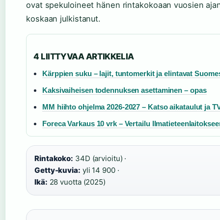
ovat spekuloineet hänen rintakokoaan vuosien ajan, 
koskaan julkistanut.
4 LIITTYVAA ARTIKKELIA
Kärppien suku – lajit, tuntomerkit ja elintavat Suome
Kaksivaiheisen todennuksen asettaminen – opas
MM hiihto ohjelma 2026-2027 – Katso aikataulut ja T
Foreca Varkaus 10 vrk – Vertailu Ilmatieteenlaitoksee
Rintakoko:
34D (arvioitu) ·
Getty-kuvia:
yli 14 900 ·
Ikä:
28 vuotta (2025)