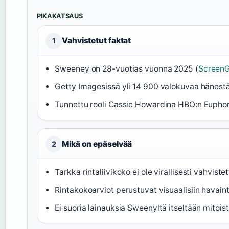
PIKAKATSAUS
Vahvistetut faktat
1
Sweeney on 28-vuotias vuonna 2025 (
Screen
Getty Imagesissä yli 14 900 valokuvaa hänestä
Tunnettu rooli Cassie Howardina HBO:n Euphor
Mikä on epäselvää
2
Tarkka rintaliivikoko ei ole virallisesti vahviste
Rintakokoarviot perustuvat visuaalisiin havaint
Ei suoria lainauksia Sweenyltä itseltään mitois