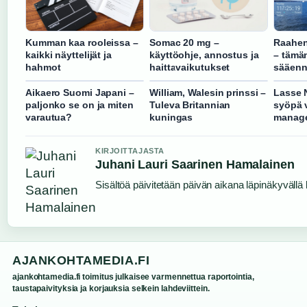
Kumman kaa rooleissa –
Somac 20 mg –
Raahen
kaikki näyttelijät ja
käyttöohje, annostus ja
– tämä
hahmot
haittavaikutukset
sääenn
Aikaero Suomi Japani –
William, Walesin prinssi –
Lasse N
paljonko se on ja miten
Tuleva Britannian
syöpä 
varautua?
kuningas
manage
KIRJOITTAJASTA
Juhani Lauri Saarinen Hamalainen
Sisältöä päivitetään päivän aikana läpinäkyvällä l
AJANKOHTAMEDIA.FI
ajankohtamedia.fi toimitus julkaisee varmennettua raportointia,
taustapaivityksia ja korjauksia selkein lahdeviittein.