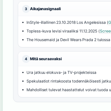
Aikajanasignaali
3
InStyle-illallinen 23.10.2018 Los Angelesissa (
G
Topless-kuva levisi viraaliksi 11.12.2025 (
Scre
The Housemaid ja Devil Wears Prada 2 tulossa 
Mitä seuraavaksi
4
Ura jatkuu elokuva- ja TV-projekteissa
Spekulaatiot rintakoosta todennäköisesti jatk
Mahdolliset tulevat haastattelut voivat tuoda u