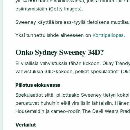
yli 14 900 hänen valokuvaansa, joista monet talle
esiintymisiään (Getty Images).
Sweeney käyttää braless-tyyliä tietoisena muotilau
Yksi tunnettu lahde aiheeseen on
Korttipeliopas
.
Onko Sydney Sweeney 34D?
Ei virallisia vahvistuksia tähän kokoon. Okay Trendy -
vahvistuksia 34D-kokoon, pelkät spekulaatiot” (Ok
Piilotus elokuvassa
Spekulaatiot siitä, piilottaako Sweeney tietyn koko
perustuvat huhuihin eikä virallisiin lähteisiin. Häne
Housemaidin ja cameo-roolin The Devil Wears Prad
Vertailut