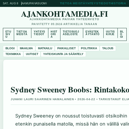
TIETOA MEISTÄ
YHTEYSTIEDOT
HISTORIA
SAT, AUG 8
AAMUPAIVA
SUOMI
AJANKOHTAMEDIA.FI
AJANKOHTAMEDIA PAIVAN YHTEENVETO
PAIVITETTY 05:26
16 ARTIKKELIA TANAAN
ETU
TIETOA
YHTEYS
HIST
TIETOSUOJ
EVÄSTEK
UUTIS
BL
SIV
MEISTÄ
TIEDOT
ORI
ASELOSTE
ÄYTÄNTÖ
KIRJE
O
U
A
GI
BLOGI
MAAILMA
MATKAILU
PAIKALLISET
POLITIIKKA
TALOUS
TEKNIIKKA
UUTISET
YHTEISKUNTA JA SÄÄNTELY
Sydney Sweeney Boobs: Rintakoko
JUHANI LAURI SAARINEN HAMALAINEN • 2026-04-22 • TARKISTANUT EL
Sydney Sweeney on noussut toistuvasti otsikoihin 
etenkin punaisella matolla, missä hän on välillä valin