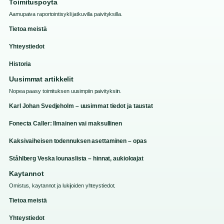
Toimituspoyta
Aamupaiva raportointisykli jatkuvilla paivityksilla.
Tietoa meistä
Yhteystiedot
Historia
Uusimmat artikkelit
Nopea paasy toimituksen uusimpiin paivityksiin.
Karl Johan Svedjeholm – uusimmat tiedot ja taustat
Fonecta Caller: Ilmainen vai maksullinen
Kaksivaiheisen todennuksen asettaminen – opas
Ståhlberg Veska lounaslista – hinnat, aukioloajat
Kaytannot
Omistus, kaytannot ja lukijoiden yhteystiedot.
Tietoa meistä
Yhteystiedot