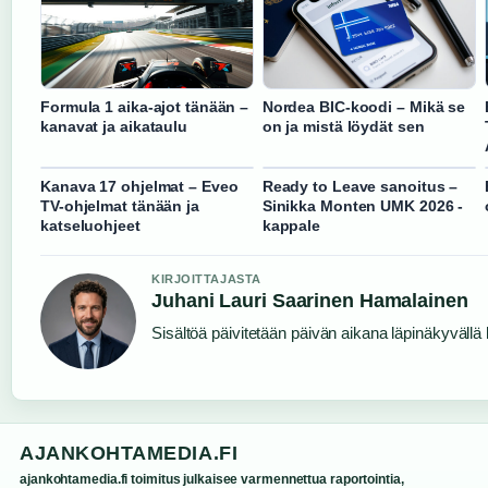
Formula 1 aika-ajot tänään –
Nordea BIC-koodi – Mikä se
kanavat ja aikataulu
on ja mistä löydät sen
Kanava 17 ohjelmat – Eveo
Ready to Leave sanoitus –
TV-ohjelmat tänään ja
Sinikka Monten UMK 2026 -
katseluohjeet
kappale
KIRJOITTAJASTA
Juhani Lauri Saarinen Hamalainen
Sisältöä päivitetään päivän aikana läpinäkyvällä l
AJANKOHTAMEDIA.FI
ajankohtamedia.fi toimitus julkaisee varmennettua raportointia,