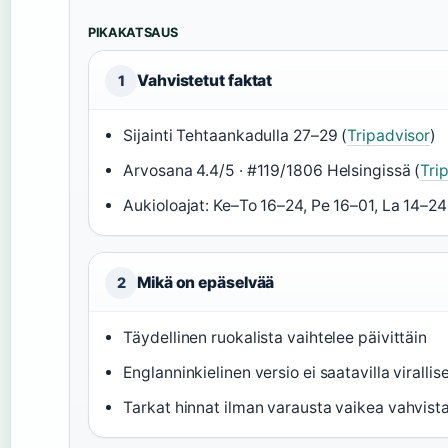
PIKAKATSAUS
Vahvistetut faktat
1
Sijainti Tehtaankadulla 27–29 (
Tripadvisor
)
Arvosana 4.4/5 · #119/1806 Helsingissä (
Tri
Aukioloajat: Ke–To 16–24, Pe 16–01, La 14–24
Mikä on epäselvää
2
Täydellinen ruokalista vaihtelee päivittäin
Englanninkielinen versio ei saatavilla virallise
Tarkat hinnat ilman varausta vaikea vahvist