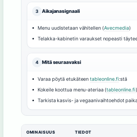
Aikajanasignaali
3
Menu uudistetaan vähitellen (
Avecmedia
)
Telakka-kabinetin varaukset nopeasti täytee
Mitä seuraavaksi
4
Varaa pöytä etukäteen
tableonline.fi
:stä
Kokeile koottua menu-ateriaa (
tableonline.fi
Tarkista kasvis- ja vegaanivaihtoehdot paika
OMINAISUUS
TIEDOT