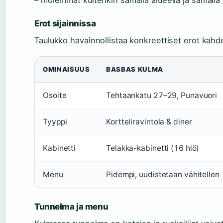
– molemmat kuitenkin samalla alueella ja samalla ke
Erot sijainnissa
Taulukko havainnollistaa konkreettiset erot kahde
OMINAISUUS
BASBAS KULMA
Osoite
Tehtaankatu 27–29, Punavuori
Tyyppi
Kortteliravintola & diner
Kabinetti
Telakka-kabinetti (16 hlö)
Menu
Pidempi, uudistetaan vähitellen
Tunnelma ja menu