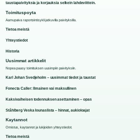
taustapaivityksia ja korjauksia selkein lahdeviittein.
Toimituspoyta
Aamupaiva raportointisykli jatkuvilla paivityksilla.
Tietoa meistä
Yhteystiedot
Historia
Uusimmat artikkelit
Nopea paasy toimituksen uusimpiin paivityksiin.
Karl Johan Svedjeholm – uusimmat tiedot ja taustat
Fonecta Caller: Ilmainen vai maksullinen
Kaksivaiheisen todennuksen asettaminen – opas
Ståhlberg Veska lounaslista – hinnat, aukioloajat
Kaytannot
Omistus, kaytannot ja lukijoiden yhteystiedot.
Tietoa meistä