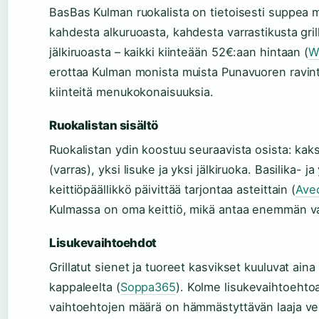
BasBas Kulman ruokalista on tietoisesti suppea m
kahdesta alkuruoasta, kahdesta varrastikusta gril
jälkiruoasta – kaikki kiinteään 52€:aan hintaan (
W
erottaa Kulman monista muista Punavuoren ravintol
kiinteitä menukokonaisuuksia.
Ruokalistan sisältö
Ruokalistan ydin koostuu seuraavista osista: kaksi
(varras), yksi lisuke ja yksi jälkiruoka. Basilika- ja
keittiöpäällikkö päivittää tarjontaa asteittain (
Ave
Kulmassa on oma keittiö, mikä antaa enemmän v
Lisukevaihtoehdot
Grillatut sienet ja tuoreet kasvikset kuuluvat ai
kappaleelta (
Soppa365
). Kolme lisukevaihtoehtoa
vaihtoehtojen määrä on hämmästyttävän laaja verr