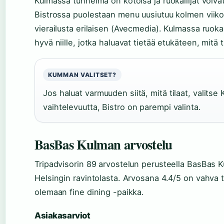
Kulmassa tunnelma on kotoisa ja ruokailijat voiva
Bistrossa puolestaan menu uusiutuu kolmen viikon 
vierailusta erilaisen (Avecmedia). Kulmassa ruokal
hyvä niille, jotka haluavat tietää etukäteen, mitä t
KUMMAN VALITSET?
Jos haluat varmuuden siitä, mitä tilaat, valitse 
vaihtelevuutta, Bistro on parempi valinta.
BasBas Kulman arvostelu
Tripadvisorin 89 arvostelun perusteella BasBas Ku
Helsingin ravintolasta. Arvosana 4.4/5 on vahva t
olemaan fine dining -paikka.
Asiakasarviot