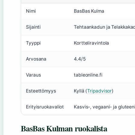
Nimi
BasBas Kulma
Sijainti
Tehtaankadun ja Telakkakad
Tyyppi
Kortteliravintola
Arvosana
4.4/5
Varaus
tableonline.fi
Esteettömyys
Kyllä (
Tripadvisor
)
Erityisruokavaliot
Kasvis-, vegaani- ja glutee
BasBas Kulman ruokalista