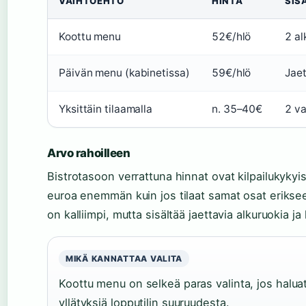
VAIHTOEHTO
HINTA
SIS
Koottu menu
52€/hlö
2 al
Päivän menu (kabinetissa)
59€/hlö
Jaet
Yksittäin tilaamalla
n. 35–40€
2 va
Arvo rahoilleen
Bistrotasoon verrattuna hinnat ovat kilpailukykyi
euroa enemmän kuin jos tilaat samat osat eriks
on kalliimpi, mutta sisältää jaettavia alkuruokia j
MIKÄ KANNATTAA VALITA
Koottu menu on selkeä paras valinta, jos halua
yllätyksiä lopputilin suuruudesta.