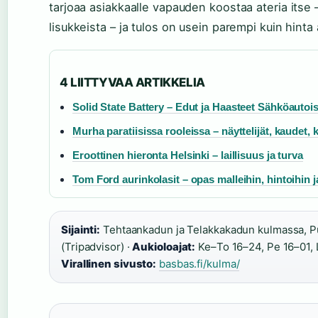
tarjoaa asiakkaalle vapauden koostaa ateria itse –
lisukkeista – ja tulos on usein parempi kuin hinta 
4 LIITTYVAA ARTIKKELIA
Solid State Battery – Edut ja Haasteet Sähköautoi
Murha paratiisissa rooleissa – näyttelijät, kaudet,
Eroottinen hieronta Helsinki – laillisuus ja turva
Tom Ford aurinkolasit – opas malleihin, hintoihin j
Sijainti:
Tehtaankadun ja Telakkakadun kulmassa, Pu
(Tripadvisor) ·
Aukioloajat:
Ke–To 16–24, Pe 16–01, 
Virallinen sivusto:
basbas.fi/kulma/