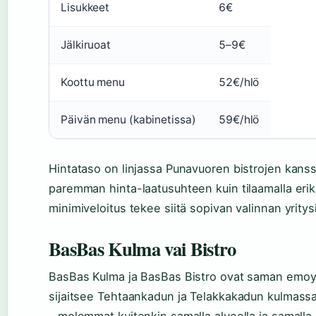
Lisukkeet
6€
Jälkiruoat
5–9€
Koottu menu
52€/hlö
Päivän menu (kabinetissa)
59€/hlö
Hintataso on linjassa Punavuoren bistrojen kanss
paremman hinta-laatusuhteen kuin tilaamalla eri
minimiveloitus tekee siitä sopivan valinnan yritysill
BasBas Kulma vai Bistro
BasBas Kulma ja BasBas Bistro ovat saman emoyri
sijaitsee Tehtaankadun ja Telakkakadun kulmassa