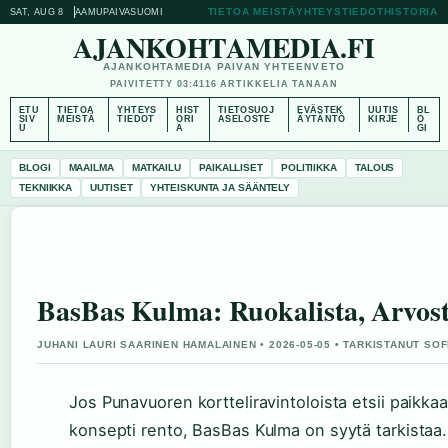
TIETOA MEISTÄ
YHTEYSTIEDOT
HISTORIA
SAT, AUG 8
AAMUPAIVA
SUOMI
AJANKOHTAMEDIA.FI
AJANKOHTAMEDIA PAIVAN YHTEENVETO
PAIVITETTY 03:41
16 ARTIKKELIA TANAAN
ETU
TIETOA
YHTEYS
HIST
TIETOSUOJ
EVÄSTEK
UUTIS
BL
SIV
MEISTÄ
TIEDOT
ORI
ASELOSTE
ÄYTÄNTÖ
KIRJE
O
U
A
GI
BLOGI
MAAILMA
MATKAILU
PAIKALLISET
POLITIIKKA
TALOUS
TEKNIIKKA
UUTISET
YHTEISKUNTA JA SÄÄNTELY
BasBas Kulma: Ruokalista, Arvost
JUHANI LAURI SAARINEN HAMALAINEN • 2026-05-05 • TARKISTANUT SOF
Jos Punavuoren kortteliravintoloista etsii paikka
konsepti rento, BasBas Kulma on syytä tarkistaa.