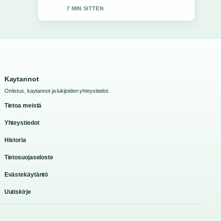
kooste tanaan.
9 MIN SITTEN
Kaytannot
Omistus, kaytannot ja lukijoiden yhteystiedot.
Tietoa meistä
Yhteystiedot
Historia
Tietosuojaseloste
Evästekäytäntö
Uutiskirje