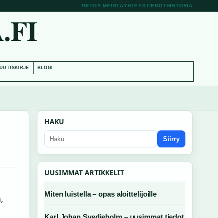
TIETOA MEISTÄ
YHTEYSTIEDOT
HISTORIA
.FI
UUTISKIRJE
BLOGI
HAKU
Siirry
UUSIMMAT ARTIKKELIT
Miten luistella – opas aloittelijoille
,
Karl Johan Svedjeholm – uusimmat tiedot