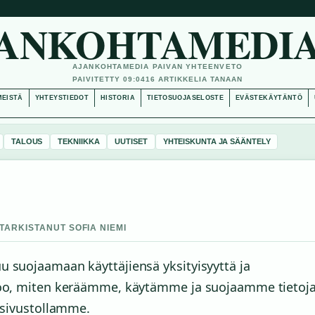
ANKOHTAMEDIA
AJANKOHTAMEDIA PAIVAN YHTEENVETO
PAIVITETTY 09:04
16 ARTIKKELIA TANAAN
MEISTÄ
YHTEYSTIEDOT
HISTORIA
TIETOSUOJASELOSTE
EVÄSTEKÄYTÄNTÖ
TALOUS
TEKNIIKKA
UUTISET
YHTEISKUNTA JA SÄÄNTELY
 TARKISTANUT SOFIA NIEMI
u suojaamaan käyttäjiensä yksityisyyttä ja
rtoo, miten keräämme, käytämme ja suojaamme tietoja
i sivustollamme.