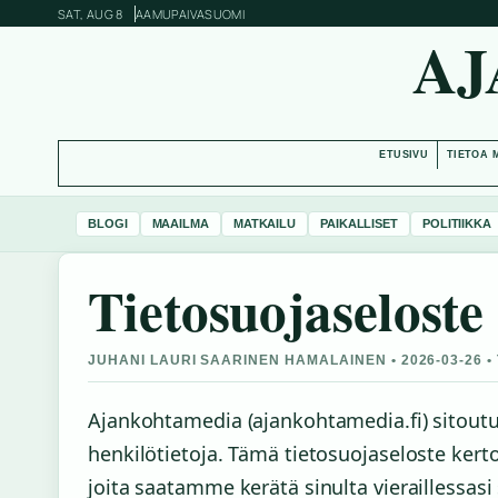
SAT, AUG 8
AAMUPAIVA
SUOMI
AJ
ETUSIVU
TIETOA 
BLOGI
MAAILMA
MATKAILU
PAIKALLISET
POLITIIKKA
Tietosuojaseloste
JUHANI LAURI SAARINEN HAMALAINEN • 2026-03-26 •
Ajankohtamedia (ajankohtamedia.fi) sitoutu
henkilötietoja. Tämä tietosuojaseloste ke
joita saatamme kerätä sinulta vieraillessas