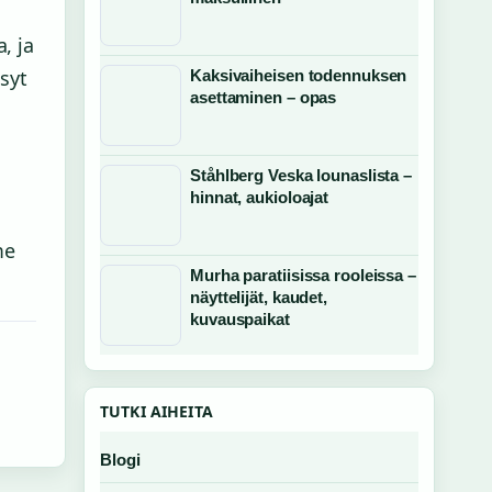
, ja
syt
Kaksivaiheisen todennuksen
asettaminen – opas
Ståhlberg Veska lounaslista –
hinnat, aukioloajat
me
Murha paratiisissa rooleissa –
näyttelijät, kaudet,
kuvauspaikat
TUTKI AIHEITA
Blogi