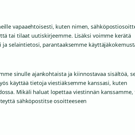
meille vapaaehtoisesti, kuten nimen, sähköpostiosoit
ttä tai tilaat uutiskirjeemme. Lisäksi voimme kerätä
esi ja selaintietosi, parantaaksemme käyttäjäkokemust
e sinulle ajankohtaista ja kiinnostavaa sisältöä, s
 käyttää tietoja viestiäksemme kanssasi, kuten
dossa. Mikäli haluat lopettaa viestinnän kanssamme, 
hteyttä sähköpostitse osoitteeseen