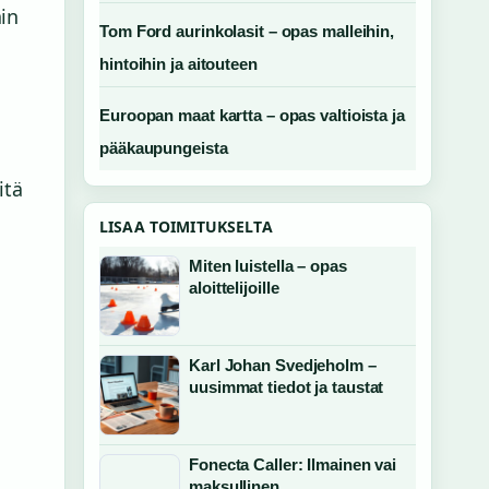
ain
Tom Ford aurinkolasit – opas malleihin,
hintoihin ja aitouteen
Euroopan maat kartta – opas valtioista ja
pääkaupungeista
itä
LISAA TOIMITUKSELTA
Miten luistella – opas
aloittelijoille
Karl Johan Svedjeholm –
uusimmat tiedot ja taustat
Fonecta Caller: Ilmainen vai
maksullinen