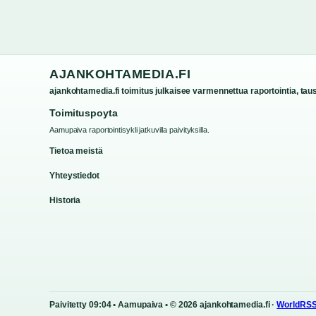
AJANKOHTAMEDIA.FI
ajankohtamedia.fi toimitus julkaisee varmennettua raportointia, taust
Toimituspoyta
Aamupaiva raportointisykli jatkuvilla paivityksilla.
Tietoa meistä
Yhteystiedot
Historia