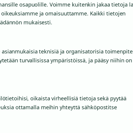
nsille osapuolille. Voimme kuitenkin jakaa tietoja l
 oikeuksiamme ja omaisuuttamme. Kaikki tietojen
äädännön mukaisesti.
sianmukaisia teknisiä ja organisatorisia toimenpite
tetään turvallisissa ympäristöissä, ja pääsy niihin on
tietoihisi, oikaista virheellisiä tietoja sekä pyytää
keuksia ottamalla meihin yhteyttä sähköpostitse