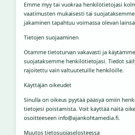
Emme myy tai vuokraa henkilötietojasi kolma
vaatimusten mukaisesti tai suojataksemme
jakaminen tapahtuu voimassa olevan lains
Tietojen suojaaminen
Otamme tietoturvan vakavasti ja käytämme a
suojataksemme henkilötietojasi. Tiedot säily
rajoitettu vain valtuutetuille henkilöille.
Käyttäjän oikeudet
Sinulla on oikeus pyytää pääsyä omiin henkilö
tietojesi poistamista. Voit käyttää näitä oi
osoitteeseen info@ajankohtamedia.fi.
Muutos tietosuojaselosteessa