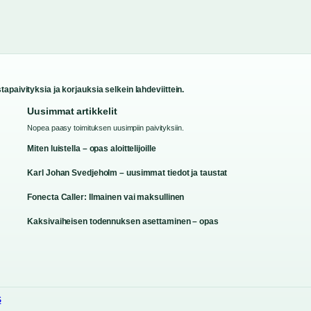
apaivityksia ja korjauksia selkein lahdeviittein.
Uusimmat artikkelit
Nopea paasy toimituksen uusimpiin paivityksiin.
Miten luistella – opas aloittelijoille
Karl Johan Svedjeholm – uusimmat tiedot ja taustat
Fonecta Caller: Ilmainen vai maksullinen
Kaksivaiheisen todennuksen asettaminen – opas