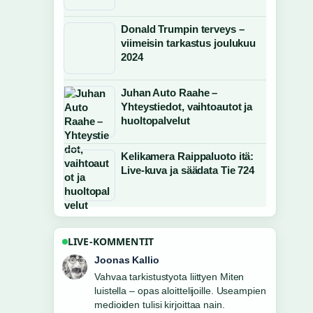
Donald Trumpin terveys –
viimeisin tarkastus joulukuu
2024
Juhan Auto Raahe –
Yhteystiedot, vaihtoautot ja
huoltopalvelut
Kelikamera Raippaluoto itä:
Live-kuva ja säädata Tie 724
LIVE-KOMMENTIT
Aino Virtanen
Hyva yhteenveto aiheesta Karl Johan
Svedjeholm – uusimmat tiedot ja....
Tama on tahan mennessa selkein