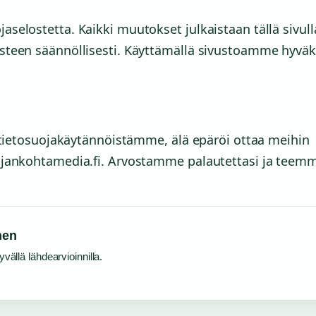
elostetta. Kaikki muutokset julkaistaan tällä sivulla
steen säännöllisesti. Käyttämällä sivustoamme hyväk
a tietosuojakäytännöistämme, älä epäröi ottaa meihin
ajankohtamedia.fi. Arvostamme palautettasi ja teem
nen
vällä lähdearvioinnilla.