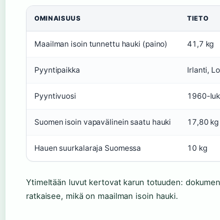
OMINAISUUS
TIETO
Maailman isoin tunnettu hauki (paino)
41,7 kg
Pyyntipaikka
Irlanti, 
Pyyntivuosi
1960-lu
Suomen isoin vapavälinein saatu hauki
17,80 kg
Hauen suurkalaraja Suomessa
10 kg
Ytimeltään luvut kertovat karun totuuden: dokumen
ratkaisee, mikä on maailman isoin hauki.