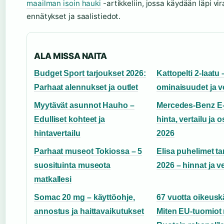
maailman isoin hauki
-artikkeliin, jossa käydään läpi vira
ennätykset ja saalistiedot.
ALA MISSA NAITA
Budget Sport tarjoukset 2026:
Kattopelti 2-laatu 
Parhaat alennukset ja outlet
ominaisuudet ja ve
Myytävät asunnot Hauho –
Mercedes-Benz E-
Edulliset kohteet ja
hinta, vertailu ja 
hintavertailu
2026
Parhaat museot Tokiossa – 5
Elisa puhelimet ta
suosituinta museota
2026 – hinnat ja ve
matkallesi
Somac 20 mg – käyttöohje,
67 vuotta oikeusk
annostus ja haittavaikutukset
Miten EU-tuomiot