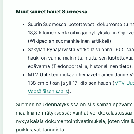
Muut suuret hauet Suomessa
Suurin Suomessa luotettavasti dokumentoitu ha
18,8-kiloinen verkkoihin jäänyt yksilö Iin Oijärv
(Wikipedian suomenkielinen artikkeli).
Säkylän Pyhäjärvestä verkolla vuonna 1905 saa
hauki on vanha maininta, mutta sen luotettavuu
epävarma (Tiedonportailla, historiallinen tieto).
MTV Uutisten mukaan heinäveteläinen Janne Ve
138 cm pitkän ja yli 17-kiloisen hauen (
MTV Uuti
Vepsäläisen saalis
).
Suomen haukiennätyksissä on siis samaa epävarmu
maailmanennätyksessä: vanhat verkkokalastussaalii
nykyaikaisia dokumentointivaatimuksia, joten virallis
poikkeavat tarinoista.