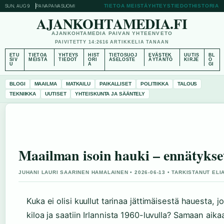
SUN, AUG 9
PAIVAPAIVA
SUOMI
TIETOA MEISTÄ
YHTEYSTIEDOT
HISTORIA
AJANKOHTAMEDIA.FI
AJANKOHTAMEDIA PAIVAN YHTEENVETO
PAIVITETTY 14:26
16 ARTIKKELIA TANAAN
ETU
TIETOA
YHTEYS
HIST
TIETOSUOJ
EVÄSTEK
UUTIS
BL
SIV
MEISTÄ
TIEDOT
ORI
ASELOSTE
ÄYTÄNTÖ
KIRJE
O
U
A
GI
BLOGI
MAAILMA
MATKAILU
PAIKALLISET
POLITIIKKA
TALOUS
TEKNIIKKA
UUTISET
YHTEISKUNTA JA SÄÄNTELY
Maailman isoin hauki – ennätykset
JUHANI LAURI SAARINEN HAMALAINEN • 2026-06-13 • TARKISTANUT EL
Kuka ei olisi kuullut tarinaa jättimäisestä hauesta, j
kiloa ja saatiin Irlannista 1960-luvulla? Samaan aikaa