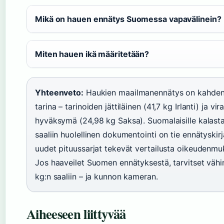
Mikä on hauen ennätys Suomessa vapavälinein?
Miten hauen ikä määritetään?
Yhteenveto:
Haukien maailmanennätys on kahden
tarina – tarinoiden jättiläinen (41,7 kg Irlanti) ja vir
hyväksymä (24,98 kg Saksa). Suomalaisille kalasta
saaliin huolellinen dokumentointi on tie ennätyskirj
uudet pituussarjat tekevät vertailusta oikeudenm
Jos haaveilet Suomen ennätyksestä, tarvitset vähi
kg:n saaliin – ja kunnon kameran.
Aiheeseen liittyvää