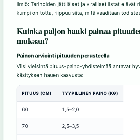
Ilmiö: Tarinoiden jättiläiset ja viralliset listat elävät
kumpi on totta, riippuu siitä, mitä vaaditaan todiste
Kuinka paljon hauki painaa pituude
mukaan?
Painon arviointi pituuden perusteella
Viisi yleisintä pituus-paino-yhdistelmää antavat hy
käsityksen hauen kasvusta:
PITUUS (CM)
TYYPILLINEN PAINO (KG)
60
1,5–2,0
70
2,5–3,5