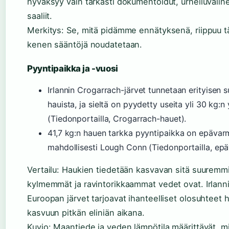
hyväksyy vain tarkasti dokumentoidut, urheiluväline
saaliit.
Merkitys: Se, mitä pidämme ennätyksenä, riippuu tä
kenen sääntöjä noudatetaan.
Pyyntipaikka ja -vuosi
Irlannin Crogarrach-järvet tunnetaan erityisen s
hauista, ja sieltä on pyydetty useita yli 30 kg:n 
(Tiedonportailla, Crogarrach-hauet).
41,7 kg:n hauen tarkka pyyntipaikka on epävar
mahdollisesti Lough Conn (Tiedonportailla, epä
Vertailu: Haukien tiedetään kasvavan sitä suuremmi
kylmemmät ja ravintorikkaammat vedet ovat. Irlanni
Euroopan järvet tarjoavat ihanteelliset olosuhteet 
kasvuun pitkän eliniän aikana.
Kuvio: Maantiede ja veden lämpötila määrittävät, mi