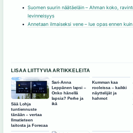
Suomen suurin näätäeläin – Ahman koko, ravint
levinneisyys
Annetaan ilmaiseksi vene – lue opas ennen kuin
LISAA LIITTYVIA ARTIKKELEITA
Sari-Anna
Kumman kaa
Leppänen lapsi –
rooleissa – kaikki
Onko hänellä
näyttelijät ja
lapsia? Perhe ja
hahmot
ikä
Sää Lohja
tuntiennuste
tänään – vertaa
Ilmatieteen
laitosta ja Forecaa