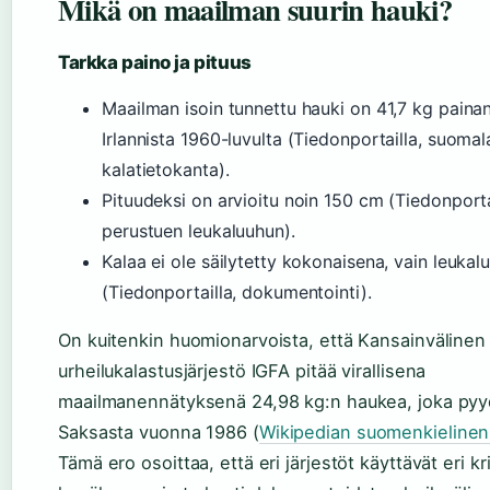
Mikä on maailman suurin hauki?
Tarkka paino ja pituus
Maailman isoin tunnettu hauki on 41,7 kg painan
Irlannista 1960-luvulta (Tiedonportailla, suomal
kalatietokanta).
Pituudeksi on arvioitu noin 150 cm (Tiedonportai
perustuen leukaluuhun).
Kalaa ei ole säilytetty kokonaisena, vain leukaluu
(Tiedonportailla, dokumentointi).
On kuitenkin huomionarvoista, että Kansainvälinen
urheilukalastusjärjestö IGFA pitää virallisena
maailmanennätyksenä 24,98 kg:n haukea, joka pyyd
Saksasta vuonna 1986 (
Wikipedian suomenkielinen 
Tämä ero osoittaa, että eri järjestöt käyttävät eri kr