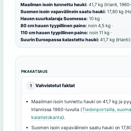
Maailman isoin tunnettu hauki:
41,7 kg (Irlanti, 1960-
Suomen isoin vapavälinein saatu hauki:
17,80 kg (Ha
Hauen suurkalaraja Suomessa:
10 kg ·
80 cm hauen tyypillinen paino:
noin 4,5 kg ·
110 cm hauen tyypillinen paino:
noin 11 kg ·
Suurin Euroopassa kalastettu hauki:
41,7 kg (Irlanti)
PIKAKATSAUS
Vahvistetut faktat
1
Maailman isoin tunnettu hauki on 41,7 kg ja py
Irlannissa 1960-luvulla (
Tiedonportailla, suoma
kalatietokanta
).
Suomen isoin vapavälinein saatu hauki on 17,8