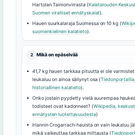
Hartolan Tainionvirrasta (
Kalatalouden Keskusli
Suomen viralliset ennätyskalat
).
Hauen suurkalaraja Suomessa on 10 kg (
Wikip
suomenkielinen kalatieto
).
Mikä on epäselvää
2
41,7 kg hauen tarkkaa pituutta ei ole varmistet
leukaluu on ainoa säilynyt osa (
Tiedonportailla
historiallinen kalatieto
).
Onko jostain pyydetty vielä suurempaa haukea
todisteet ovat kadonneet? (
Wikipedia, keskust
ennätysten luotettavuudesta
)
Irlannin Crogarrach-hauista on vain leukaluu jäl
mikä vaikeuttaa tarkkaa mittausta (
Tiedonport