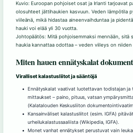
Kuvio: Euroopan pohjoiset osat ja Irlanti tarjoavat
olosuhteet jättihaukien kasvuun. Veden lämpötila py
viileänä, mikä hidastaa aineenvaihduntaa ja pidentä
hauki voi elää yli 30 vuotta.
Johtopäätös: Mitä pohjoisemmaksi mennään, sitä 
haukia kannattaa odottaa – veden viileys on niiden
Miten hauen ennätyskalat dokumen
Viralliset kalastusliitot ja sääntöjä
Ennätyskalat vaativat luotettavan todistajan ja 
mittaukset – paino, pituus, vatsan ympärysmitt
(Kalatalouden Keskusliiton dokumentointivaatim
Kansainväliset kalastusliitot (esim. IGFA) pitävät
urheilukalastussaaliista (Wikipedia, IGFA).
Monet vanhat ennätykset perustuvat vain leukal