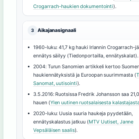
Crogarrach-haukien dokumentointi
).
Aikajanasignaali
3
1960-luku: 41,7 kg hauki Irlannin Crogarrach-jä
ennätys säilyy (Tiedonportailla, ennätyskalat).
2004: Turun Sanomien artikkeli kertoo Suome
haukiennätyksistä ja Euroopan suurimmasta (
T
Sanomat, uutisointi
).
3.5.2016: Ruotsissa Fredrik Johansson saa 21,
hauen (
Ylen uutinen ruotsalaisesta kalastajast
2020-luku: Uusia suuria haukeja pyydetään,
ennätyskalastus jatkuu (
MTV Uutiset, Janne
Vepsäläisen saalis
).