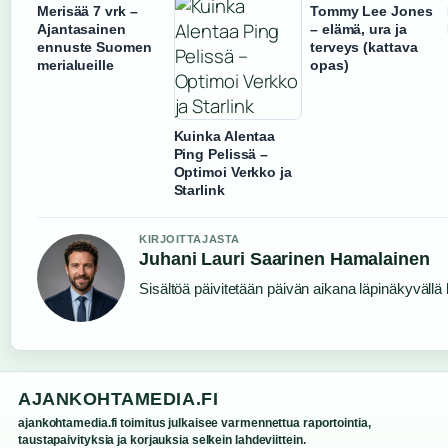
Merisää 7 vrk –
Tommy Lee Jones
Ajantasainen
– elämä, ura ja
ennuste Suomen
terveys (kattava
merialueille
opas)
Kuinka Alentaa
Ping Pelissä –
Optimoi Verkko ja
Starlink
KIRJOITTAJASTA
Juhani Lauri Saarinen Hamalainen
Sisältöä päivitetään päivän aikana läpinäkyvällä l
AJANKOHTAMEDIA.FI
ajankohtamedia.fi toimitus julkaisee varmennettua raportointia,
taustapaivityksia ja korjauksia selkein lahdeviittein.