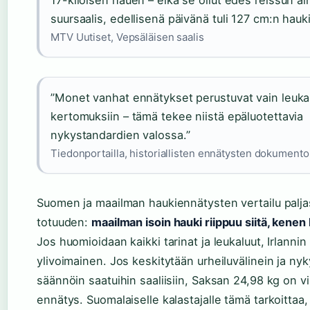
17-kiloisen hauen – eikä se ollut edes reissun ai
suursaalis, edellisenä päivänä tuli 127 cm:n hauki
MTV Uutiset, Vepsäläisen saalis
”Monet vanhat ennätykset perustuvat vain leukal
kertomuksiin – tämä tekee niistä epäluotettavia
nykystandardien valossa.”
Tiedonportailla, historiallisten ennätysten dokumentoi
Suomen ja maailman haukiennätysten vertailu palja
totuuden:
maailman isoin hauki riippuu siitä, kenen 
Jos huomioidaan kaikki tarinat ja leukaluut, Irlannin
ylivoimainen. Jos keskitytään urheiluvälinein ja nyk
säännöin saatuihin saaliisiin, Saksan 24,98 kg on vi
ennätys. Suomalaiselle kalastajalle tämä tarkoittaa