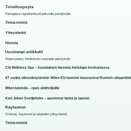
Toimituspoyta
Paivapaiva raportointisykli jatkuvilla paivityksilla.
Tietoa meistä
Yhteystiedot
Historia
Uusimmat artikkelit
Nopea paasy toimituksen uusimpiin paivityksiin.
Chi Wellness Spa – Aasialainen hieronta Helsingin keskustassa
67 vuotta oikeuskäytäntöä: Miten EU-tuomiot muovasivat Ruotsin rahapelilak
Miten luistella – opas aloittelijoille
Karl Johan Svedjeholm – uusimmat tiedot ja taustat
Kaytannot
Omistus, kaytannot ja lukijoiden yhteystiedot.
Tietoa meistä