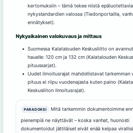
kertomuksiin – tämä tekee niistä epäluotettavi
nykystandardien valossa (Tiedonportailla, vanh
ennätykset).
Nykyaikainen valokuvaus ja mittaus
Suomessa Kalatalouden Keskusliitto on avannut 
hauelle: 120 cm ja 132 cm (Kalatalouden Keskus
pituussarjat).
Uudet ilmoitusrajat mahdollistavat tarkemman v
pituus ei riipu vuodenajasta kuten paino (Kalat
Keskusliiton ilmoitusrajat).
Mitä tarkemmin dokumentoimme ennät
PARADOKSI
pienempiä ne näyttävät – koska vanhat, huonosti
dokumentoidut jättiläiset eivät enää kelpaa virallisii