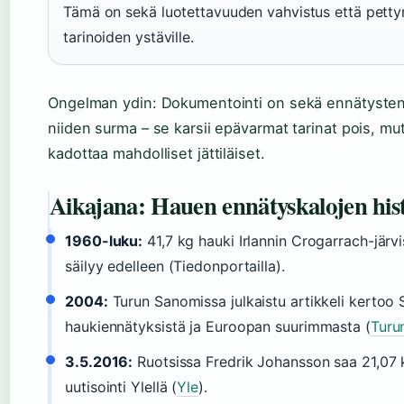
Tämä on sekä luotettavuuden vahvistus että pett
tarinoiden ystäville.
Ongelman ydin: Dokumentointi on sekä ennätysten
niiden surma – se karsii epävarmat tarinat pois, m
kadottaa mahdolliset jättiläiset.
Aikajana: Hauen ennätyskalojen his
1960-luku:
41,7 kg hauki Irlannin Crogarrach-järv
säilyy edelleen (Tiedonportailla).
2004:
Turun Sanomissa julkaistu artikkeli kertoo
haukiennätyksistä ja Euroopan suurimmasta (
Turu
3.5.2016:
Ruotsissa Fredrik Johansson saa 21,07 
uutisointi Ylellä (
Yle
).