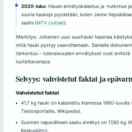
2020-luku:
Hauen ennätyskalastus ja -tutkimus ja
suuria haukeja pyydetään, kuten Janne Vepsäläis
saalis (
MTV Uutiset
).
Merkitys: Jokainen uusi suurhauki haastaa käsityk
mitä hauki pystyy saavuttamaan. Samalla dokumen
tarkentuu – tulevaisuuden ennätykset ovat entistä
luotettavampia.
Selvyys: vahvistetut faktat ja epäva
Vahvistetut faktat
41,7 kg hauki on kalastettu Irlannissa 1960-luvulla 
Tiedonportailla, Wikipedia).
Suomen vapavälinein saatu ennätys on 17,80 kg (
Keskusliitto).