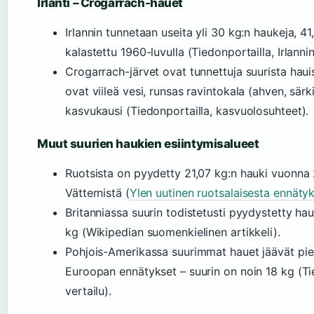
Irlanti – Crogarrach-hauet
Irlannin tunnetaan useita yli 30 kg:n haukeja, 41
kalastettu 1960-luvulla (Tiedonportailla, Irlanni
Crogarrach-järvet ovat tunnettuja suurista hauis
ovat viileä vesi, runsas ravintokala (ahven, särki
kasvukausi (Tiedonportailla, kasvuolosuhteet).
Muut suurien haukien esiintymisalueet
Ruotsista on pyydetty 21,07 kg:n hauki vuonna
Vätternistä (
Ylen uutinen ruotsalaisesta ennäty
Britanniassa suurin todistetusti pyydystetty hau
kg (Wikipedian suomenkielinen artikkeli).
Pohjois-Amerikassa suurimmat hauet jäävät pi
Euroopan ennätykset – suurin on noin 18 kg (Ti
vertailu).