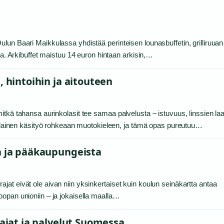
lun Baari Maikkulassa yhdistää perinteisen lounasbuffetin, grilliruuan
sa. Arkibuffet maistuu 14 euron hintaan arkisin,…
, hintoihin ja aitouteen
tkä tahansa aurinkolasit tee samaa palvelusta – istuvuus, linssien laa
lialainen käsityö rohkeaan muotokieleen, ja tämä opas pureutuu…
a ja pääkaupungeista
at eivät ole aivan niin yksinkertaiset kuin koulun seinäkartta antaa
opan unioniin – ja jokaisella maalla…
oajat ja palvelut Suomessa