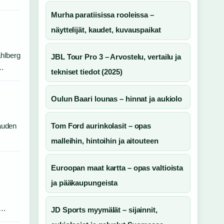
Murha paratiisissa rooleissa –
näyttelijät, kaudet, kuvauspaikat
åhlberg
JBL Tour Pro 3 – Arvostelu, vertailu ja
:…
tekniset tiedot (2025)
Oulun Baari lounas – hinnat ja aukiolo
kauden
Tom Ford aurinkolasit – opas
malleihin, hintoihin ja aitouteen
Euroopan maat kartta – opas valtioista
ja pääkaupungeista
n…
JD Sports myymälät – sijainnit,