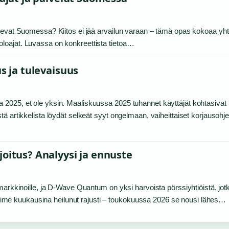
tsevat Suomessa? Kiitos ei jää arvailun varaan – tämä opas kokoaa yh
ukioloajat. Luvassa on konkreettista tietoa…
s ja tulevaisuus
2025, et ole yksin. Maaliskuussa 2025 tuhannet käyttäjät kohtasivat 
ä artikkelista löydät selkeät syyt ongelmaan, vaiheittaiset korjausohje
joitus? Analyysi ja ennuste
markkinoille, ja D-Wave Quantum on yksi harvoista pörssiyhtiöistä, jot
me kuukausina heilunut rajusti – toukokuussa 2026 se nousi lähes…