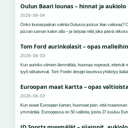
Oulun Baari lounas – hinnat ja aukiolo
2026-08-04
Onko lounaspaikan valinta Oulussa joskus liian vaikeaa? Ou
pizzan saman katon alla – ja tarjoaa niitä joka päivä viikos
Tom Ford aurinkolasit – opas malleihin
2026-08-03
Kun aurinko viimein lämmittää, huomaa nopeasti, etteivät mi
tyyli ratkaisevat. Tom Fordin design-laseissa yhdistyy ita
Euroopan maat kartta – opas valtioist
2026-08-02
Kun avaat Euroopan kartan, huomaat pian, että maanosan raj
ymmärtää. Euroopassa on 50 valtiota, joista 27 kuuluu Euro
JD Sports myymälät – sijainnit, aukiol