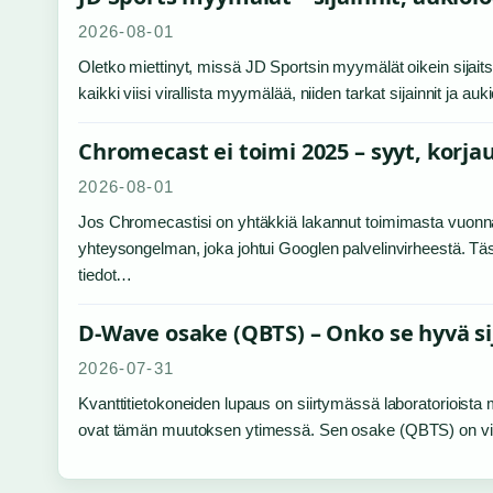
2026-08-01
Oletko miettinyt, missä JD Sportsin myymälät oikein sijai
kaikki viisi virallista myymälää, niiden tarkat sijainnit ja a
Chromecast ei toimi 2025 – syyt, korjau
2026-08-01
Jos Chromecastisi on yhtäkkiä lakannut toimimasta vuonna 
yhteysongelman, joka johtui Googlen palvelinvirheestä. Täst
tiedot…
D-Wave osake (QBTS) – Onko se hyvä si
2026-07-31
Kvanttitietokoneiden lupaus on siirtymässä laboratorioista 
ovat tämän muutoksen ytimessä. Sen osake (QBTS) on vii