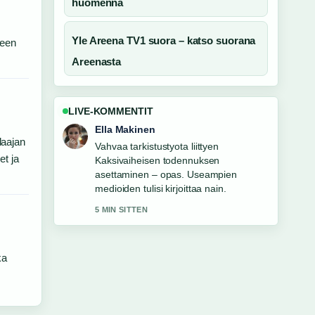
huomenna
Yle Areena TV1 suora – katso suorana
teen
Areenasta
LIVE-KOMMENTIT
Ella Makinen
laajan
Vahvaa tarkistustyota liittyen
et ja
Kaksivaiheisen todennuksen
asettaminen – opas. Useampien
medioiden tulisi kirjoittaa nain.
5 MIN SITTEN
ka