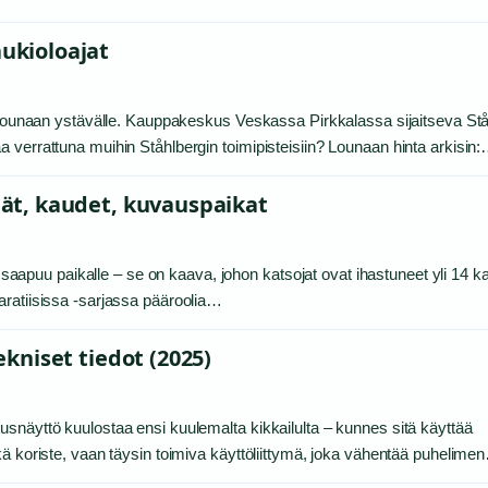
aukioloajat
ja lounaan ystävälle. Kauppakeskus Veskassa Pirkkalassa sijaitseva St
 verrattuna muihin Ståhlbergin toimipisteisiin? Lounaan hinta arkisin
ijät, kaudet, kuvauspaikat
io saapuu paikalle – se on kaava, johon katsojat ovat ihastuneet yli 14 
aratiisissa -sarjassa pääroolia…
tekniset tiedot (2025)
snäyttö kuulostaa ensi kuulemalta kikkailulta – kunnes sitä käyttää
kä koriste, vaan täysin toimiva käyttöliittymä, joka vähentää puhelime