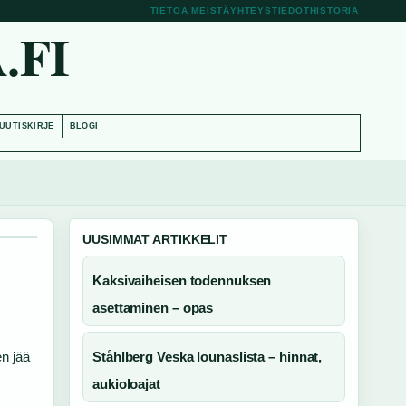
TIETOA MEISTÄ
YHTEYSTIEDOT
HISTORIA
.FI
UUTISKIRJE
BLOGI
UUSIMMAT ARTIKKELIT
Kaksivaiheisen todennuksen
asettaminen – opas
en jää
Ståhlberg Veska lounaslista – hinnat,
aukioloajat