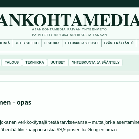
ANKOHTAMEDIA
AJANKOHTAMEDIA PAIVAN YHTEENVETO
PAIVITETTY 08:13
64 ARTIKKELIA TANAAN
MEISTÄ
YHTEYSTIEDOT
HISTORIA
TIETOSUOJASELOSTE
EVÄSTEKÄYTÄNTÖ
TALOUS
TEKNIIKKA
UUTISET
YHTEISKUNTA JA SÄÄNTELY
nen – opas
a jokainen verkkokäyttäjä tietää tarvitsevansa – mutta jonka asentamin
 vähentää tilin kaappausriskiä 99,9 prosenttia Googlen oman