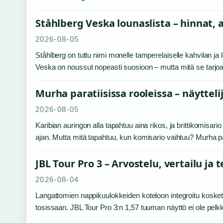
Ståhlberg Veska lounaslista – hinnat, 
2026-08-05
Ståhlberg on tuttu nimi monelle tamperelaiselle kahvilan 
Veska on noussut nopeasti suosioon – mutta mitä se tarjoaa
Murha paratiisissa rooleissa – näyttel
2026-08-05
Karibian auringon alla tapahtuu aina rikos, ja brittikomisar
ajan. Mutta mitä tapahtuu, kun komisario vaihtuu? Murha p
JBL Tour Pro 3 – Arvostelu, vertailu ja 
2026-08-04
Langattomien nappikuulokkeiden koteloon integroitu kosketu
tosissaan. JBL Tour Pro 3:n 1,57 tuuman näyttö ei ole pelk