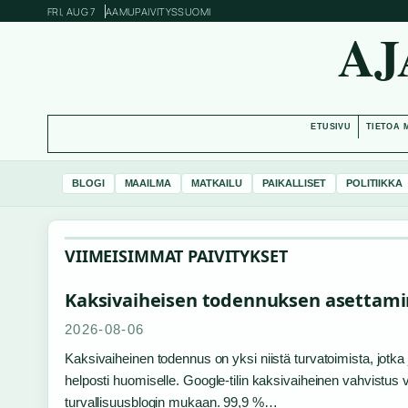
FRI, AUG 7
AAMUPAIVITYS
SUOMI
AJ
ETUSIVU
TIETOA 
BLOGI
MAAILMA
MATKAILU
PAIKALLISET
POLITIIKKA
VIIMEISIMMAT PAIVITYKSET
Kaksivaiheisen todennuksen asettami
2026-08-06
Kaksivaiheinen todennus on yksi niistä turvatoimista, jotk
helposti huomiselle. Google-tilin kaksivaiheinen vahvistus
turvallisuusblogin mukaan. 99,9 %…