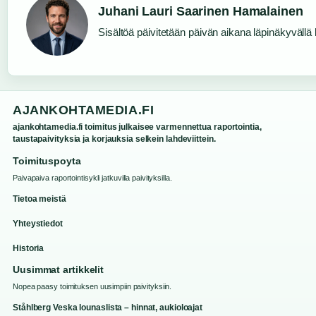
Juhani Lauri Saarinen Hamalainen
Sisältöä päivitetään päivän aikana läpinäkyvällä l
AJANKOHTAMEDIA.FI
ajankohtamedia.fi toimitus julkaisee varmennettua raportointia,
taustapaivityksia ja korjauksia selkein lahdeviittein.
Toimituspoyta
Paivapaiva raportointisykli jatkuvilla paivityksilla.
Tietoa meistä
Yhteystiedot
Historia
Uusimmat artikkelit
Nopea paasy toimituksen uusimpiin paivityksiin.
Ståhlberg Veska lounaslista – hinnat, aukioloajat