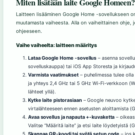
Miten lisätään laite Google Homeen?
Laitteen lisääminen Google Home -sovellukseen on
muutamasta vaiheesta. Alla on vaiheittainen ohje, 
ohjeeseen.
Vaihe vaiheelta: laitteen määritys
Lataa Google Home -sovellus
– asenna sovell
sovelluskauppa) tai iOS App Storesta ja kirjaudu 
Varmista vaatimukset
– puhelimessa tulee olla
ja yhteys 2,4 GHz tai 5 GHz Wi-Fi-verkkoon (W
lähteet yllä).
Kytke laite pistorasiaan
– Google neuvoo kytke
virtalähteeseen ennen asetusten aloittamista (G
Avaa sovellus ja napauta +-kuvaketta
– oikeas
Valitse “Määritä laite” ja etsi laite löydetyistä (
Skannaa QR-koodi tai syötä setup code
– jos 