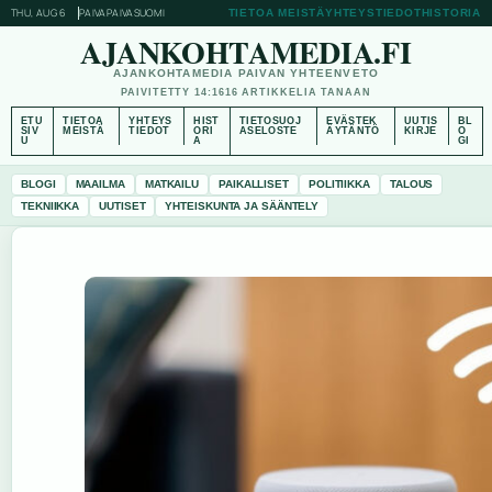
THU, AUG 6
PAIVAPAIVA
SUOMI
TIETOA MEISTÄ
YHTEYSTIEDOT
HISTORIA
AJANKOHTAMEDIA.FI
AJANKOHTAMEDIA PAIVAN YHTEENVETO
PAIVITETTY 14:16
16 ARTIKKELIA TANAAN
ETU
TIETOA
YHTEYS
HIST
TIETOSUOJ
EVÄSTEK
UUTIS
BL
SIV
MEISTÄ
TIEDOT
ORI
ASELOSTE
ÄYTÄNTÖ
KIRJE
O
U
A
GI
BLOGI
MAAILMA
MATKAILU
PAIKALLISET
POLITIIKKA
TALOUS
TEKNIIKKA
UUTISET
YHTEISKUNTA JA SÄÄNTELY