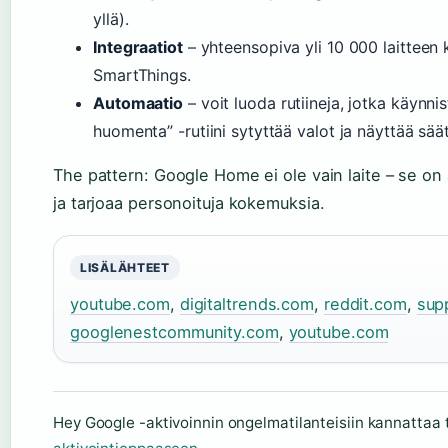
yllä).
Integraatiot
– yhteensopiva yli 10 000 laitteen
SmartThings.
Automaatio
– voit luoda rutiineja, jotka käynn
huomenta” -rutiini sytyttää valot ja näyttää säät
The pattern: Google Home ei ole vain laite – se on 
ja tarjoaa personoituja kokemuksia.
LISÄLÄHTEET
youtube.com
,
digitaltrends.com
,
reddit.com
,
sup
googlenestcommunity.com
,
youtube.com
Hey Google -aktivoinnin ongelmatilanteisiin kannattaa