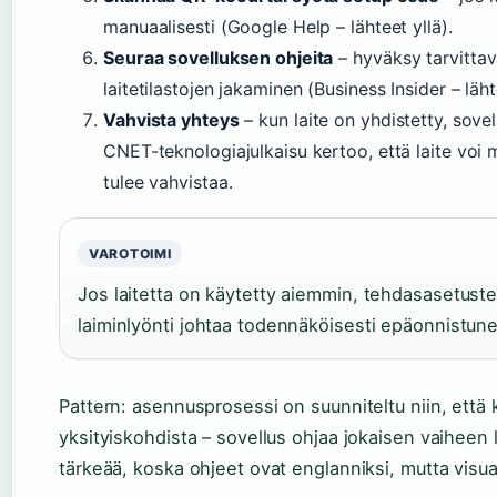
manuaalisesti (Google Help – lähteet yllä).
Seuraa sovelluksen ohjeita
– hyväksy tarvittava
laitetilastojen jakaminen (Business Insider – läht
Vahvista yhteys
– kun laite on yhdistetty, sov
CNET-teknologiajulkaisu kertoo, että laite voi 
tulee vahvistaa.
VAROTOIMI
Jos laitetta on käytetty aiemmin, tehdasasetusten
laiminlyönti johtaa todennäköisesti epäonnistu
Pattern: asennusprosessi on suunniteltu niin, että kä
yksityiskohdista – sovellus ohjaa jokaisen vaiheen l
tärkeää, koska ohjeet ovat englanniksi, mutta visuaa