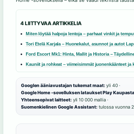
Home -sovelluksella – eikä se vaadi teknistä tausta
4 LIITTYVAA ARTIKKELIA
Miten löytää halpoja lentoja – parhaat vinkit ja tempu
Tori Etelä Karjala – Huonekalut, asunnot ja autot L
Ford Escort Mk1: Hinta, Mallit ja Historia – Täydelli
Kauniit ja rohkeat – viimeisimmät juonenkäänteet ja
Googlen ääniavustajan tukemat maat:
yli 40 ·
Google Home -sovelluksen lataukset Play Kaupasta
Yhteensopivat laitteet:
yli 10 000 mallia ·
Suomenkielinen Google Assistant:
tulossa vuonna 