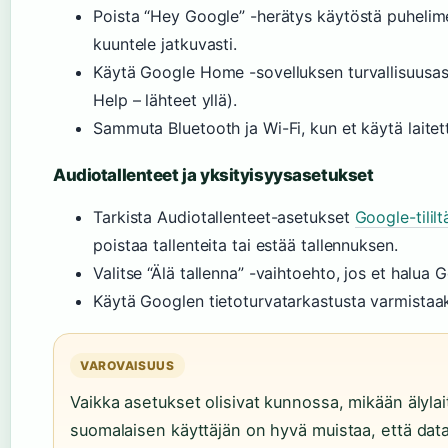
Poista “Hey Google” -herätys käytöstä puhelimen
kuuntele jatkuvasti.
Käytä Google Home -sovelluksen turvallisuusase
Help – lähteet yllä).
Sammuta Bluetooth ja Wi-Fi, kun et käytä laite
Audiotallenteet ja yksityisyysasetukset
Tarkista Audiotallenteet-asetukset
Google-tilil
poistaa tallenteita tai estää tallennuksen.
Valitse “Älä tallenna” -vaihtoehto, jos et halua 
Käytä Googlen tietoturvatarkastusta varmistaakse
VAROVAISUUS
Vaikka asetukset olisivat kunnossa, mikään älylait
suomalaisen käyttäjän on hyvä muistaa, että da