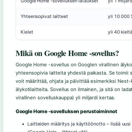
Google Home -sovelluksen lataukset
yli 1 miljar
Yhteensopivat laitteet
yli 10 000 
Kielet
yli 40 kielt
Mikä on Google Home -sovellus?
Google Home -sovellus on Googlen virallinen älykoti
yhteensopivia laitteita yhdestä paikasta. Se toimii s
voit määrittää, ohjata ja päivittää esimerkiksi Nest-
älykotilaitteita. Sovellus on ilmainen, ja sitä on l
virallinen sovelluskauppa) yli miljardi kertaa.
Google Home -sovelluksen perustoiminnot
Laitteiden määritys ja käyttöönotto – lisää uusi 