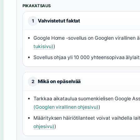
PIKAKATSAUS
Vahvistetut faktat
1
Google Home -sovellus on Googlen virallinen ä
tukisivu)
)
Sovellus ohjaa yli 10 000 yhteensopivaa älylait
Mikä on epäselvää
2
Tarkkaa aikataulua suomenkielisen Google Assist
(Googlen virallinen ohjesivu)
)
Määrityksen häiriötilanteet voivat vaihdella lai
ohjesivu)
)