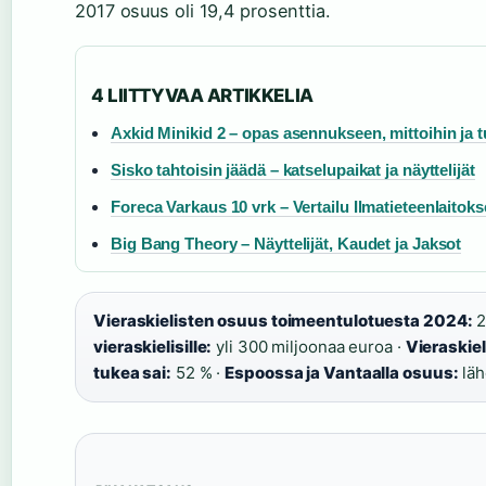
2017 osuus oli 19,4 prosenttia.
4 LIITTYVAA ARTIKKELIA
Axkid Minikid 2 – opas asennukseen, mittoihin ja t
Sisko tahtoisin jäädä – katselupaikat ja näyttelijät
Foreca Varkaus 10 vrk – Vertailu Ilmatieteenlaitok
Big Bang Theory – Näyttelijät, Kaudet ja Jaksot
Vieraskielisten osuus toimeentulotuesta 2024:
2
vieraskielisille:
yli 300 miljoonaa euroa ·
Vieraskie
tukea sai:
52 % ·
Espoossa ja Vantaalla osuus:
läh