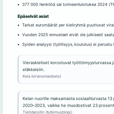
377 000 henkilöä sai toimeentulotukea 2024 (T
Epäselvät asiat
Tarkat euromäärät per kieliryhmä puuttuvat viralli
Vuoden 2025 ennusteet eivät ole julkisesti saata
Syiden analyysi (työllisyys, koulutus) ei perustu
Vieraskieliset korostuvat työttömyysturvassa j
eläkkeisiin.
Kela (viranomaistieto)
Kelan nuorille maksamasta sosiaaliturvasta 13 p
2020–2023, vaikka he muodostivat 23 prosentti
Tietotarjotin (tutkimusblogi)