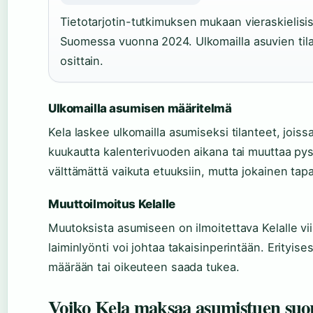
Tietotarjotin-tutkimuksen mukaan vieraskielisis
Suomessa vuonna 2024. Ulkomailla asuvien tilas
osittain.
Ulkomailla asumisen määritelmä
Kela laskee ulkomailla asumiseksi tilanteet, jois
kuukautta kalenterivuoden aikana tai muuttaa pysy
välttämättä vaikuta etuuksiin, mutta jokainen tap
Muuttoilmoitus Kelalle
Muutoksista asumiseen on ilmoitettava Kelalle vii
laiminlyönti voi johtaa takaisinperintään. Erityis
määrään tai oikeuteen saada tukea.
Voiko Kela maksaa asumistuen suo