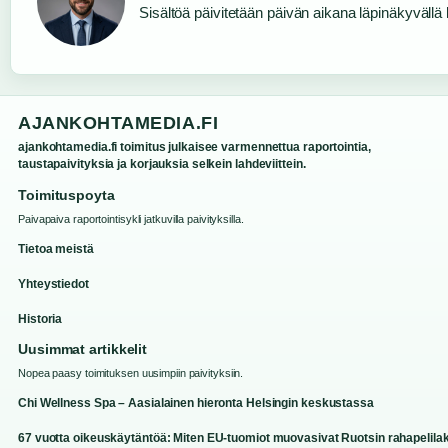
Sisältöä päivitetään päivän aikana läpinäkyvällä l
AJANKOHTAMEDIA.FI
ajankohtamedia.fi toimitus julkaisee varmennettua raportointia,
taustapaivityksia ja korjauksia selkein lahdeviittein.
Toimituspoyta
Paivapaiva raportointisykli jatkuvilla paivityksilla.
Tietoa meistä
Yhteystiedot
Historia
Uusimmat artikkelit
Nopea paasy toimituksen uusimpiin paivityksiin.
Chi Wellness Spa – Aasialainen hieronta Helsingin keskustassa
67 vuotta oikeuskäytäntöä: Miten EU-tuomiot muovasivat Ruotsin rahapelilak