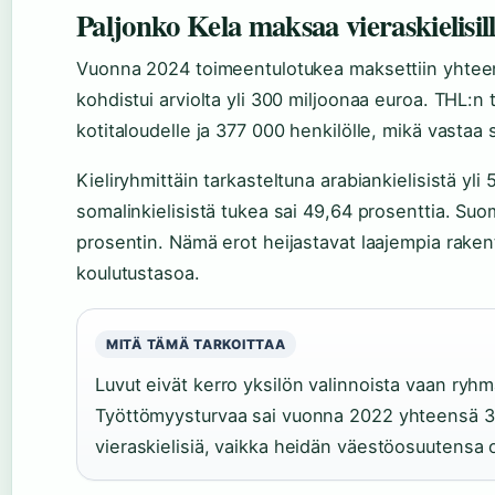
Paljonko Kela maksaa vieraskielisil
Vuonna 2024 toimeentulotukea maksettiin yhteensä
kohdistui arviolta yli 300 miljoonaa euroa. THL:
kotitaloudelle ja 377 000 henkilölle, mikä vastaa
Kieliryhmittäin tarkasteltuna arabiankielisistä y
somalinkielisistä tukea sai 49,64 prosenttia. Suome
prosentin. Nämä erot heijastavat laajempia rakente
koulutustasoa.
MITÄ TÄMÄ TARKOITTAA
Luvut eivät kerro yksilön valinnoista vaan ryhm
Työttömyysturvaa sai vuonna 2022 yhteensä 315
vieraskielisiä, vaikka heidän väestöosuutensa 