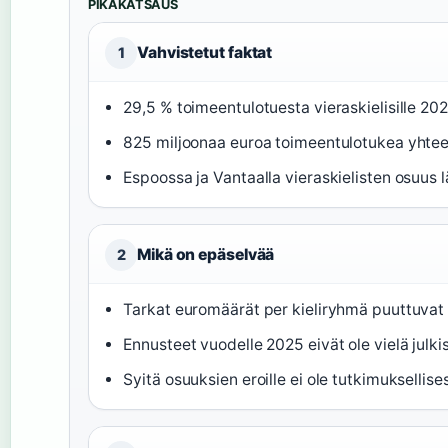
PIKAKATSAUS
Vahvistetut faktat
1
29,5 % toimeentulotuesta vieraskielisille 202
825 miljoonaa euroa toimeentulotukea yhte
Espoossa ja Vantaalla vieraskielisten osuus 
Mikä on epäselvää
2
Tarkat euromäärät per kieliryhmä puuttuvat Ke
Ennusteet vuodelle 2025 eivät ole vielä julkis
Syitä osuuksien eroille ei ole tutkimuksellise