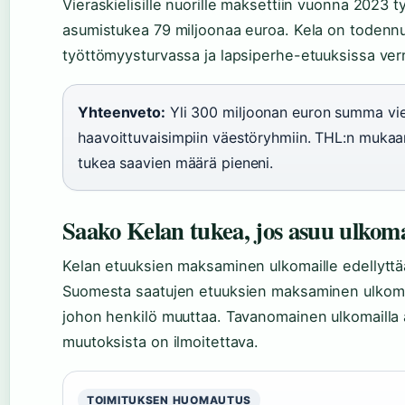
Vieraskielisille nuorille maksettiin vuonna 2023 
asumistukea 79 miljoonaa euroa. Kela on todennut,
työttömyysturvassa ja lapsiperhe-etuuksissa verra
Yhteenveto:
Yli 300 miljoonan euron summa vier
haavoittuvaisimpiin väestöryhmiin. THL:n muka
tukea saavien määrä pieneni.
Saako Kelan tukea, jos asuu ulkoma
Kelan etuuksien maksaminen ulkomaille edellyttää,
Suomesta saatujen etuuksien maksaminen ulkomail
johon henkilö muuttaa. Tavanomainen ulkomailla 
muutoksista on ilmoitettava.
TOIMITUKSEN HUOMAUTUS