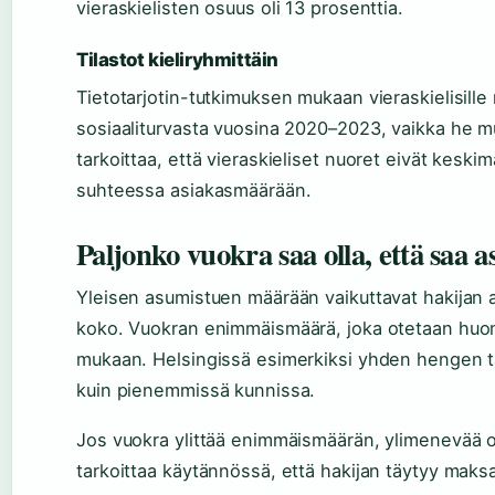
vieraskielisten osuus oli 13 prosenttia.
Tilastot kieliryhmittäin
Tietotarjotin-tutkimuksen mukaan vieraskielisille
sosiaaliturvasta vuosina 2020–2023, vaikka he m
tarkoittaa, että vieraskieliset nuoret eivät kesk
suhteessa asiakasmäärään.
Paljonko vuokra saa olla, että saa 
Yleisen asumistuen määrään vaikuttavat hakijan 
koko. Vuokran enimmäismäärä, joka otetaan huom
mukaan. Helsingissä esimerkiksi yhden hengen 
kuin pienemmissä kunnissa.
Jos vuokra ylittää enimmäismäärän, ylimenevää 
tarkoittaa käytännössä, että hakijan täytyy maks