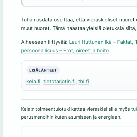
Tutkimusdata osoittaa, että vieraskieliset nuoret
muut nuoret. Tämä haastaa yleisiä oletuksia siitä,
Aiheeseen liittyvää:
Lauri Huttunen Ikä – Faktat, 
persoonallisuus – Erot, oireet ja hoito
LISÄLÄHTEET
kela.fi
,
tietotarjotin.fi
,
thl.fi
Kela:n toimeentulotuki kattaa vieraskielisille myös
tu
perusmenoihin kuten asumiseen ja energiaan.