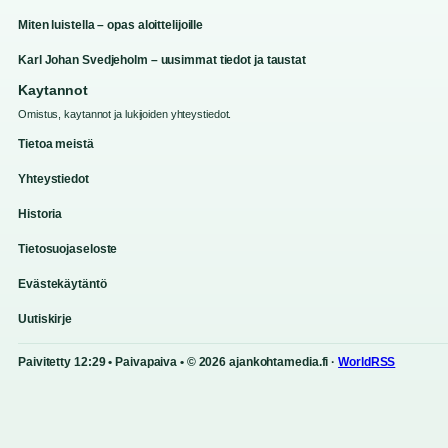
Miten luistella – opas aloittelijoille
Karl Johan Svedjeholm – uusimmat tiedot ja taustat
Kaytannot
Omistus, kaytannot ja lukijoiden yhteystiedot.
Tietoa meistä
Yhteystiedot
Historia
Tietosuojaseloste
Evästekäytäntö
Uutiskirje
Paivitetty 12:29 • Paivapaiva • © 2026 ajankohtamedia.fi ·
WorldRSS