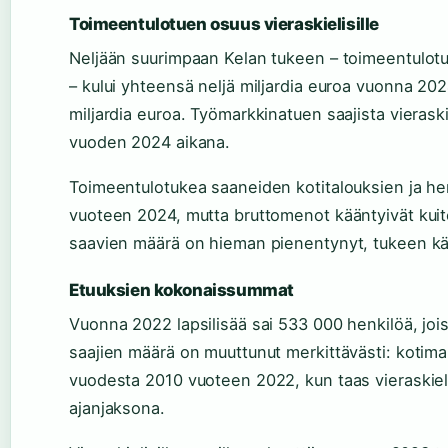
Toimeentulotuen osuus vieraskielisille
Neljään suurimpaan Kelan tukeen – toimeentulotuk
– kului yhteensä neljä miljardia euroa vuonna 2024.
miljardia euroa. Työmarkkinatuen saajista vierask
vuoden 2024 aikana.
Toimeentulotukea saaneiden kotitalouksien ja h
vuoteen 2024, mutta bruttomenot kääntyivät kuite
saavien määrä on hieman pienentynyt, tukeen k
Etuuksien kokonaissummat
Vuonna 2022 lapsilisää sai 533 000 henkilöä, joista
saajien määrä on muuttunut merkittävästi: kotimai
vuodesta 2010 vuoteen 2022, kun taas vieraskiel
ajanjaksona.