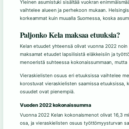
Yleinen asumistuki sisältää vuokran enimmäismää
vaihtelee alueen ja perhekoon mukaan. Helsingis
korkeammat kuin muualla Suomessa, koska asum
Paljonko Kela maksaa etuuksia?
Kelan etuudet yhteensä olivat vuonna 2022 noin 
maksamat etuudet lapsilisistä eläkkeisiin ja työ
menoeristä suhteessa kokonaissummaan, mutta se
Vieraskielisten osuus eri etuuksissa vaihtelee m
korostuvat vieraskielisten saamissa etuuksissa, 
osuudet ovat pienempiä.
Vuoden 2022 kokonaissumma
Vuonna 2022 Kelan kokonaismenot olivat 16,3 mil
osa, ja vieraskielisten osuus työttömyysturvan saaj