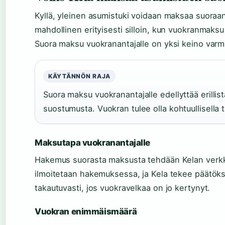
Kyllä, yleinen asumistuki voidaan maksaa suoraa
mahdollinen erityisesti silloin, kun vuokranmaksu
Suora maksu vuokranantajalle on yksi keino varmi
KÄYTÄNNÖN RAJA
Suora maksu vuokranantajalle edellyttää erilli
suostumusta. Vuokran tulee olla kohtuullisella
Maksutapa vuokranantajalle
Hakemus suorasta maksusta tehdään Kelan verkko
ilmoitetaan hakemuksessa, ja Kela tekee päätö
takautuvasti, jos vuokravelkaa on jo kertynyt.
Vuokran enimmäismäärä