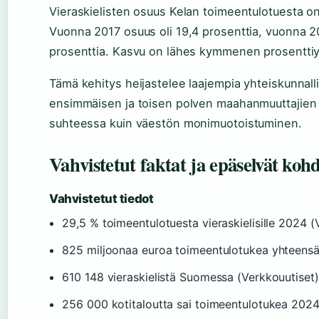
Vieraskielisten osuus Kelan toimeentulotuesta o
Vuonna 2017 osuus oli 19,4 prosenttia, vuonna 2
prosenttia. Kasvu on lähes kymmenen prosentti
Tämä kehitys heijastelee laajempia yhteiskunnal
ensimmäisen ja toisen polven maahanmuuttajien 
suhteessa kuin väestön monimuotoistuminen.
Vahvistetut faktat ja epäselvät koh
Vahvistetut tiedot
29,5 % toimeentulotuesta vieraskielisille 2024 (
825 miljoonaa euroa toimeentulotukea yhteensä
610 148 vieraskielistä Suomessa (Verkkouutiset)
256 000 kotitaloutta sai toimeentulotukea 202