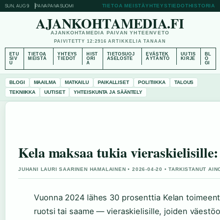
SUN, AUG 9
PAIVAPAIVA
SUOMI
TIETOA MEISTÄ
YHTEYSTIEDOT
HISTORIA
AJANKOHTAMEDIA.FI
AJANKOHTAMEDIA PAIVAN YHTEENVETO
PAIVITETTY 12:29
16 ARTIKKELIA TANAAN
ETU
TIETOA
YHTEYS
HIST
TIETOSUOJ
EVÄSTEK
UUTIS
BL
SIV
MEISTÄ
TIEDOT
ORI
ASELOSTE
ÄYTÄNTÖ
KIRJE
O
U
A
GI
BLOGI
MAAILMA
MATKAILU
PAIKALLISET
POLITIIKKA
TALOUS
TEKNIIKKA
UUTISET
YHTEISKUNTA JA SÄÄNTELY
Kela maksaa tukia vieraskielisille:
JUHANI LAURI SAARINEN HAMALAINEN • 2026-04-20 • TARKISTANUT AIN
Vuonna 2024 lähes 30 prosenttia Kelan toimeentulo
ruotsi tai saame — vieraskielisille, joiden väest