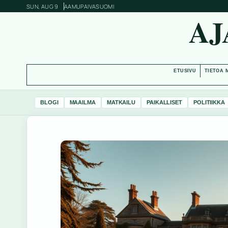
SUN, AUG 9
AAMUPAIVA
SUOMI
AJ
ETUSIVU
TIETOA 
BLOGI
MAAILMA
MATKAILU
PAIKALLISET
POLITIIKKA