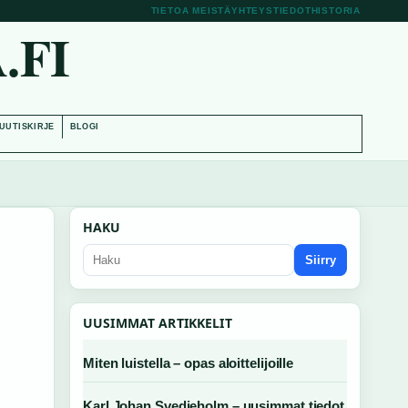
TIETOA MEISTÄ
YHTEYSTIEDOT
HISTORIA
.FI
UUTISKIRJE
BLOGI
HAKU
Siirry
UUSIMMAT ARTIKKELIT
Miten luistella – opas aloittelijoille
Karl Johan Svedjeholm – uusimmat tiedot