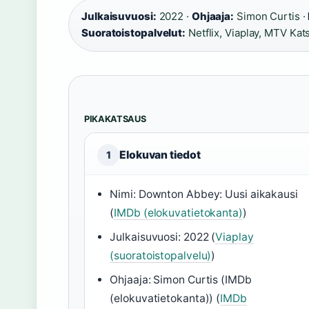
Julkaisuvuosi:
2022 ·
Ohjaaja:
Simon Curtis ·
Suoratoistopalvelut:
Netflix, Viaplay, MTV Ka
PIKAKATSAUS
Elokuvan tiedot
1
Nimi: Downton Abbey: Uusi aikakausi
(
IMDb (elokuvatietokanta)
)
Julkaisuvuosi: 2022 (
Viaplay
(suoratoistopalvelu)
)
Ohjaaja: Simon Curtis (IMDb
(elokuvatietokanta)) (
IMDb