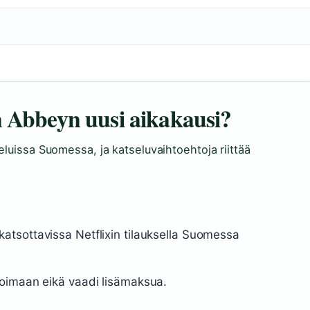
n Abbeyn uusi aikakausi?
eluissa Suomessa, ja katseluvaihtoehtoja riittää
atsottavissa Netflixin tilauksella Suomessa
koimaan eikä vaadi lisämaksua.