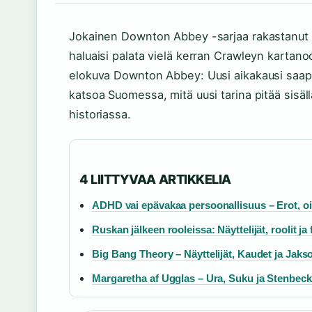
Jokainen Downton Abbey -sarjaa rakastanut ti
haluaisi palata vielä kerran Crawleyn karta
elokuva Downton Abbey: Uusi aikakausi saapu
katsoa Suomessa, mitä uusi tarina pitää sisäl
historiassa.
4 LIITTYVAA ARTIKKELIA
ADHD vai epävakaa persoonallisuus – Erot, oir
Ruskan jälkeen rooleissa: Näyttelijät, roolit ja 
Big Bang Theory – Näyttelijät, Kaudet ja Jaks
Margaretha af Ugglas – Ura, Suku ja Stenbec