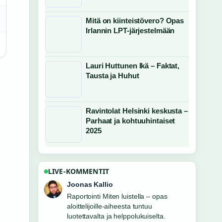
Mitä on kiinteistövero? Opas
Irlannin LPT-järjestelmään
Lauri Huttunen Ikä – Faktat,
Tausta ja Huhut
Ravintolat Helsinki keskusta –
Parhaat ja kohtuuhintaiset
2025
LIVE-KOMMENTIT
Aino Virtanen
Vahvaa tarkistustyota liittyen Karl Johan
Svedjeholm – uusimmat tiedot ja....
Useampien medioiden tulisi kirjoittaa