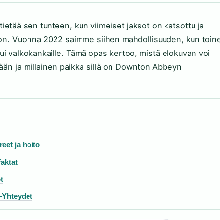
etää sen tunteen, kun viimeiset jaksot on katsottu ja
noon. Vuonna 2022 saimme siihen mahdollisuuden, kun toin
i valkokankaille. Tämä opas kertoo, mistä elokuvan voi
lään ja millainen paikka sillä on Downton Abbeyn
eet ja hoito
faktat
ot
k-Yhteydet