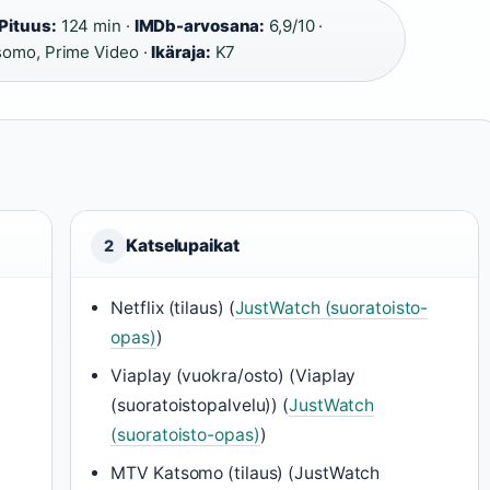
Pituus:
124 min ·
IMDb-arvosana:
6,9/10 ·
tsomo, Prime Video ·
Ikäraja:
K7
Katselupaikat
2
Netflix (tilaus) (
JustWatch (suoratoisto-
opas)
)
Viaplay (vuokra/osto) (Viaplay
(suoratoistopalvelu)) (
JustWatch
(suoratoisto-opas)
)
MTV Katsomo (tilaus) (JustWatch